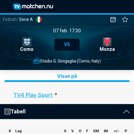
Fotboll
/
Serie A
07 feb. 17:30
VS
Como
Monza
Stadio G. Sinigaglia (Como, Italy)
Visas på
TV4 Play Sport
Tabell
#
Lag
S
V
O
F
GM
IM
+/-
P