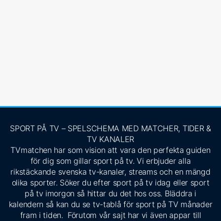
SPORT PÅ TV – SPELSCHEMA MED MATCHER, TIDER &
TV KANALER
TVmatchen har som vision att vara den perfekta guiden
för dig som gillar sport på tv. Vi erbjuder alla
rikstäckande svenska tv-kanaler, streams och en mängd
olika sporter. Söker du efter sport på tv idag eller sport
på tv imorgon så hittar du det hos oss. Bläddra i
kalendern så kan du se tv-tablå för sport på TV månader
fram i tiden. Förutom vår sajt har vi även appar till