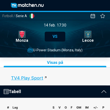
Fotboll
/
Serie A
14 feb. 17:30
VS
Monza
Lecce
U-Power Stadium (Monza, Italy)
Visas på
TV4 Play Sport
Tabell
#
Lag
S
V
O
F
GM
IM
+/-
P