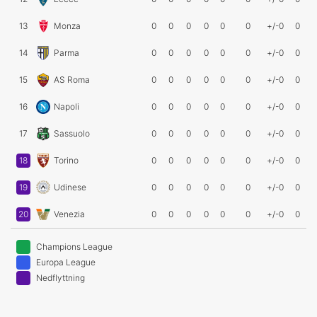
13
Monza
0
0
0
0
0
0
+/-0
0
14
Parma
0
0
0
0
0
0
+/-0
0
15
AS Roma
0
0
0
0
0
0
+/-0
0
16
Napoli
0
0
0
0
0
0
+/-0
0
17
Sassuolo
0
0
0
0
0
0
+/-0
0
18
Torino
0
0
0
0
0
0
+/-0
0
19
Udinese
0
0
0
0
0
0
+/-0
0
20
Venezia
0
0
0
0
0
0
+/-0
0
Champions League
Europa League
Nedflyttning