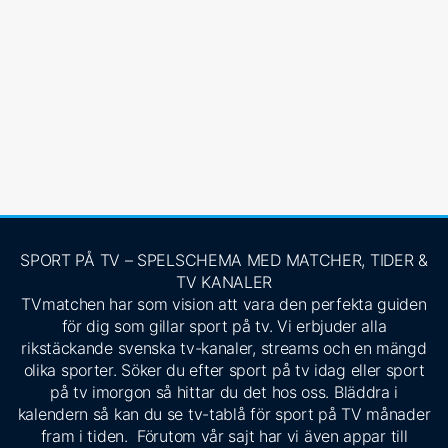
SPORT PÅ TV – SPELSCHEMA MED MATCHER, TIDER &
TV KANALER
TVmatchen har som vision att vara den perfekta guiden
för dig som gillar sport på tv. Vi erbjuder alla
rikstäckande svenska tv-kanaler, streams och en mängd
olika sporter. Söker du efter sport på tv idag eller sport
på tv imorgon så hittar du det hos oss. Bläddra i
kalendern så kan du se tv-tablå för sport på TV månader
fram i tiden. Förutom vår sajt har vi även appar till