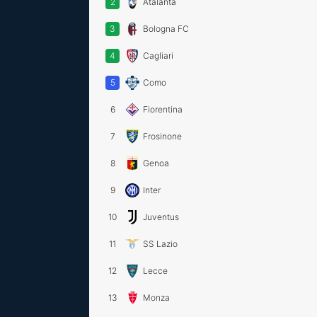
2
Atalanta
3
Bologna FC
4
Cagliari
5
Como
6
Fiorentina
7
Frosinone
8
Genoa
9
Inter
10
Juventus
11
SS Lazio
12
Lecce
13
Monza