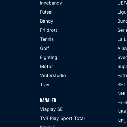
Innebandy
UEF
Futsal
Ligu
Bandy
Bund
Friidrott
Seri
Tennis
La L
Golf
Alls
Fighting
Sve
Motor
Supe
Vinterstudio
Fot
Trav
SHL
NHL
Kanaler
Hoc
Viaplay SE
NBA
TV4 Play Sport Total
NFL