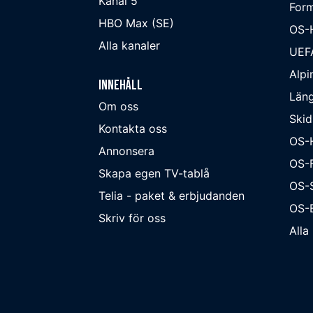
Kanal 5
Form
HBO Max (SE)
OS-
Alla kanaler
UEF
Alpi
Innehåll
Läng
Om oss
Skid
Kontakta oss
OS-
Annonsera
OS-F
Skapa egen TV-tablå
OS-
Telia - paket & erbjudanden
OS-B
Skriv för oss
Alla 