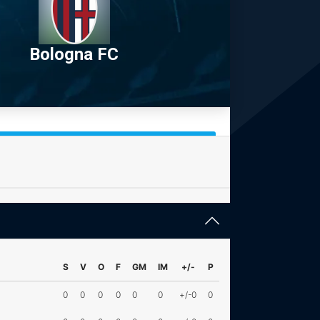
Bologna FC
S
V
O
F
GM
IM
+/-
P
0
0
0
0
0
0
+/-0
0