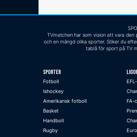
SPO
TVmatchen har som vision att vara den pe
och en mängd olika sporter. Söker du efter
tablå för sport på TV m
Sporter
Ligo
Fotboll
EFL
Ishockey
Cha
Amerikansk fotboll
FA-
Basket
Prem
Handboll
Cha
Rugby
Eur