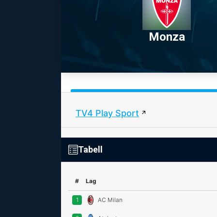
Monza
TV4 Play Sport
Tabell
#
Lag
1
AC Milan