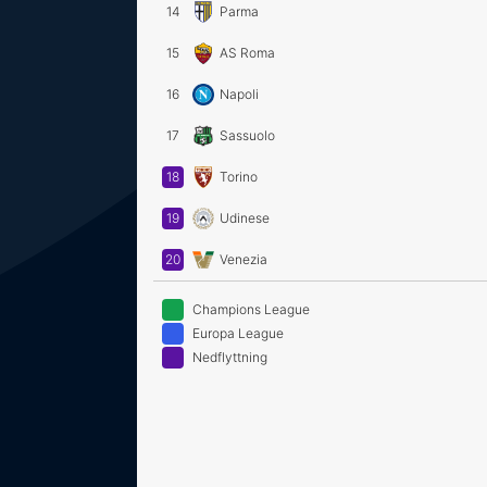
14
Parma
15
AS Roma
16
Napoli
17
Sassuolo
18
Torino
19
Udinese
20
Venezia
Champions League
Europa League
Nedflyttning