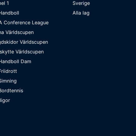
el 1
Sverige
Handboll
Alla lag
A Conference League
na Världscupen
dskidor Världscupen
skytte Världscupen
Handboll Dam
riidrott
Simning
ordtennis
ligor