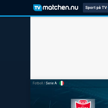
Sport på TV
Fotboll
/
Serie A