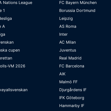
A Nations League
FC Bayern München
e 1
Borussia Dortmund
esliga
Leipzig
e A
AS Roma
iga
Inter
venskan
AC Milan
nska cupen
Juventus
rettan
Real Madrid
bolls-VM 2026
FC Barcelona
AIK
Malmö FF
keyallsvenskan
Djurgårdens IF
IFK Göteborg
Hammarby IF