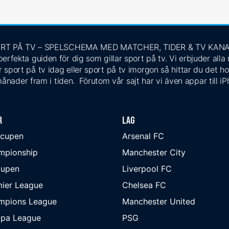
RT PÅ TV – SPELSCHEMA MED MATCHER, TIDER & TV KAN
rfekta guiden för dig som gillar sport på tv. Vi erbjuder alla
 sport på tv idag eller sport på tv imorgon så hittar du det ho
ånader fram i tiden. Förutom vår sajt har vi även appar till i
r
Lag
-cupen
Arsenal FC
mpionship
Manchester City
cupen
Liverpool FC
ier League
Chelsea FC
mpions League
Manchester United
opa League
PSG