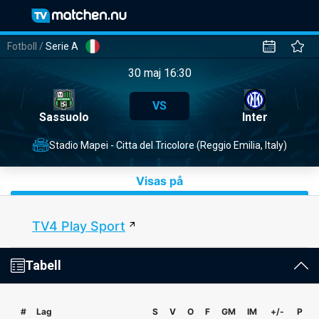
Fotboll
/
Serie A
30 maj 16:30
VS
Sassuolo
Inter
Stadio Mapei - Citta del Tricolore (Reggio Emilia, Italy)
Visas på
TV4 Play Sport
Tabell
#
Lag
S
V
O
F
GM
IM
+/-
P