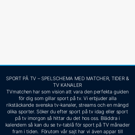
SPORT PÅ TV – SPELSCHEMA MED MATCHER, TIDER &
TV KANALER
TVmatchen har som vision att vara den perfekta guiden
för dig som gillar sport på tv. Vi erbjuder alla
rikstäckande svenska tv-kanaler, streams och en mängd
olika sporter. Söker du efter sport på tv idag eller sport
på tv imorgon så hittar du det hos oss. Bläddra i
kalendern så kan du se tv-tablå för sport på TV månader
fram i tiden. Förutom vår sajt har vi även appar till