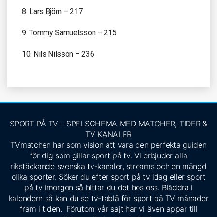
8. Lars Björn – 217
9. Tommy Samuelsson – 215
10. Nils Nilsson – 236
SPORT PÅ TV – SPELSCHEMA MED MATCHER, TIDER &
TV KANALER
TVmatchen har som vision att vara den perfekta guiden
för dig som gillar sport på tv. Vi erbjuder alla
rikstäckande svenska tv-kanaler, streams och en mängd
olika sporter. Söker du efter sport på tv idag eller sport
på tv imorgon så hittar du det hos oss. Bläddra i
kalendern så kan du se tv-tablå för sport på TV månader
fram i tiden. Förutom vår sajt har vi även appar till