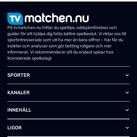
På tvmatchen.nu hittar du speltips, oddsjämförelser och
guider för att hjälpa dig fatta bättre spelbeslut. Vi riktar oss till
sportintresserade som vill ha mer än bara siffror – här får du
insikter och analyser som gör betting roligare och mer
informerat. Vi rekommenderar att du endast spelar hos
licensierade spelbolag!
SPORTER
Fotboll
KANALER
Ishockey
Amerikansk fotboll
Viaplay SE
Basket
INNEHÅLL
TV4 Play Sport Total
Handboll
Kanal 5
Om oss
Rugby
HBO Max (SE)
LIGOR
Kontakta oss
Innebandy
Alla kanaler