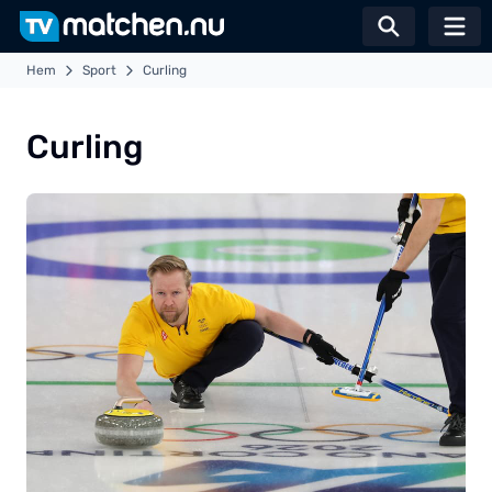
Växla sö
Hem
Sport
Curling
Curling