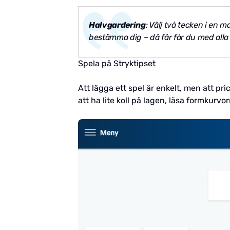
Halvgardering
: Välj två tecken i en m
bestämma dig – då får får du med alla 
Spela på Stryktipset
Att lägga ett spel är enkelt, men att pric
att ha lite koll på lagen, läsa formkurv