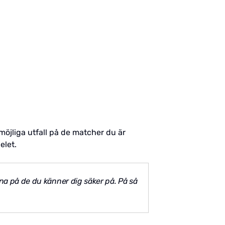
 möjliga utfall på de matcher du är
elet.
na på de du känner dig säker på. På så