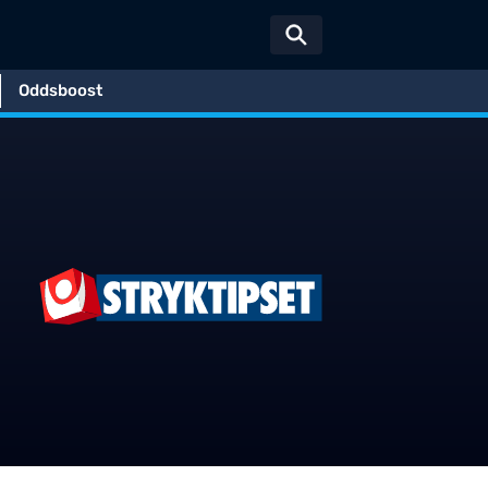
Växla sökformul
Oddsboost