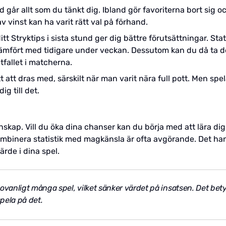
nd går allt som du tänkt dig. Ibland gör favoriterna bort sig 
v vinst kan ha varit rätt val på förhand.
tt Stryktips i sista stund ger dig bättre förutsättningar. Stat
 jämfört med tidigare under veckan. Dessutom kan du då ta d
fallet i matcherna.
ätt att dras med, särskilt när man varit nära full pott. Men sp
ig till det.
skap. Vill du öka dina chanser kan du börja med att lära di
mbinera statistik med magkänsla är ofta avgörande. Det handl
värde i dina spel.
 ovanligt många spel, vilket sänker värdet på insatsen. Det betyde
spela på det.