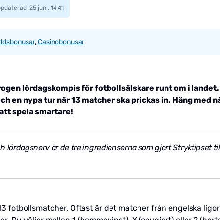
ppdaterad
25 juni, 14:41
ddsbonusar
,
Casinobonusar
rogen lördagskompis för fotbollsälskare runt om i landet
ch en nypa tur när 13 matcher ska prickas in. Häng med n
 att spela smartare!
lördagsnerv är de tre ingredienserna som gjort Stryktipset till 
 i 13 fotbollsmatcher. Oftast är det matcher från engelska li
er. Du väljer mellan 1 (hemmavinst), X (oavgjort) eller 2 (borta