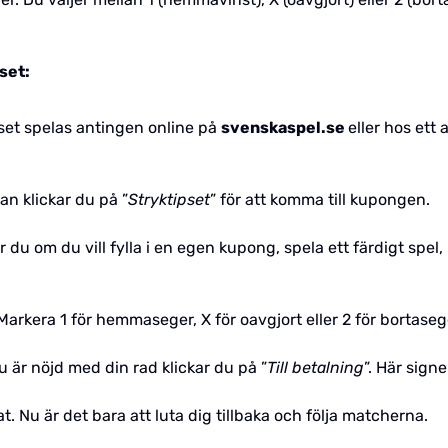
set:
set spelas antingen online på
svenskaspel.se
eller hos ett
an klickar du på ”
Stryktipset
” för att komma till kupongen.
r du om du vill fylla i en egen kupong, spela ett färdigt spel
Markera 1 för hemmaseger, X för oavgjort eller 2 för bortaseg
u är nöjd med din rad klickar du på ”
Till betalning
”. Här sign
at. Nu är det bara att luta dig tillbaka och följa matcherna.