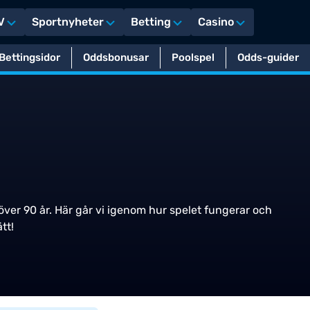
V
Sportnyheter
Betting
Casino
Bettingsidor
Oddsbonusar
Poolspel
Odds-guider
i över 90 år. Här går vi igenom hur spelet fungerar och
tt!