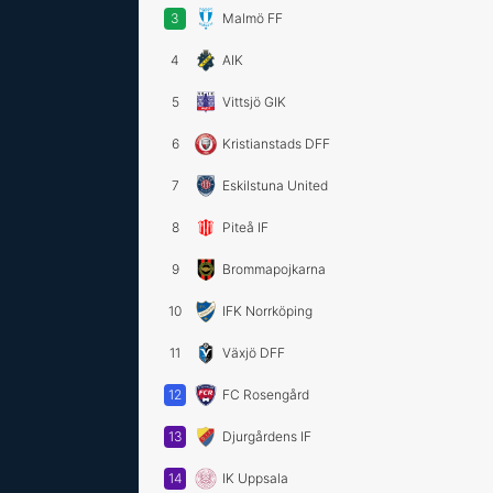
3
Malmö FF
4
AIK
5
Vittsjö GIK
6
Kristianstads DFF
7
Eskilstuna United
8
Piteå IF
9
Brommapojkarna
10
IFK Norrköping
11
Växjö DFF
12
FC Rosengård
13
Djurgårdens IF
14
IK Uppsala