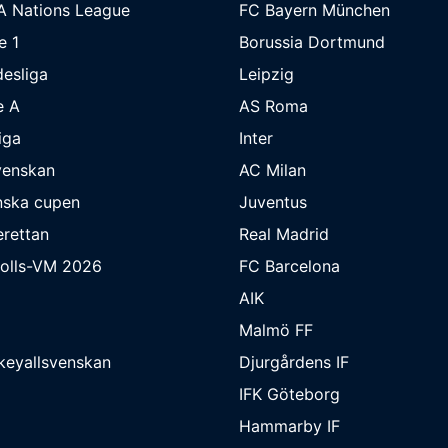
A Nations League
FC Bayern München
e 1
Borussia Dortmund
esliga
Leipzig
e A
AS Roma
iga
Inter
venskan
AC Milan
nska cupen
Juventus
rettan
Real Madrid
bolls-VM 2026
FC Barcelona
AIK
Malmö FF
keyallsvenskan
Djurgårdens IF
IFK Göteborg
Hammarby IF