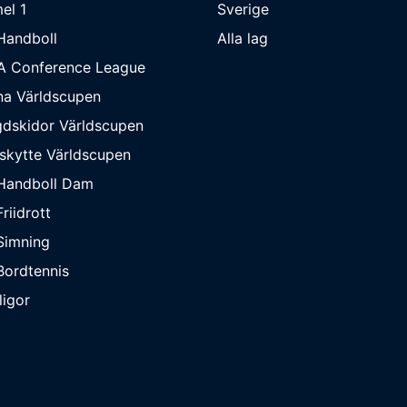
el 1
Sverige
Handboll
Alla lag
A Conference League
na Världscupen
dskidor Världscupen
skytte Världscupen
Handboll Dam
riidrott
Simning
ordtennis
ligor