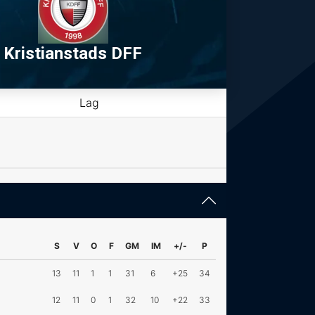
Kristianstads DFF
Lag
S
V
O
F
GM
IM
+/-
P
13
11
1
1
31
6
+25
34
12
11
0
1
32
10
+22
33