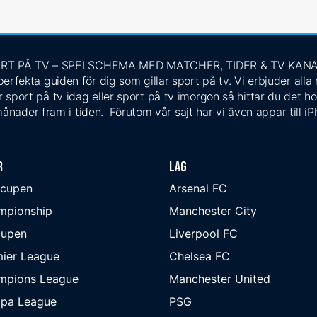
RT PÅ TV – SPELSCHEMA MED MATCHER, TIDER & TV KAN
rfekta guiden för dig som gillar sport på tv. Vi erbjuder alla
 sport på tv idag eller sport på tv imorgon så hittar du det ho
ånader fram i tiden. Förutom vår sajt har vi även appar till i
r
Lag
-cupen
Arsenal FC
mpionship
Manchester City
cupen
Liverpool FC
ier League
Chelsea FC
mpions League
Manchester United
opa League
PSG