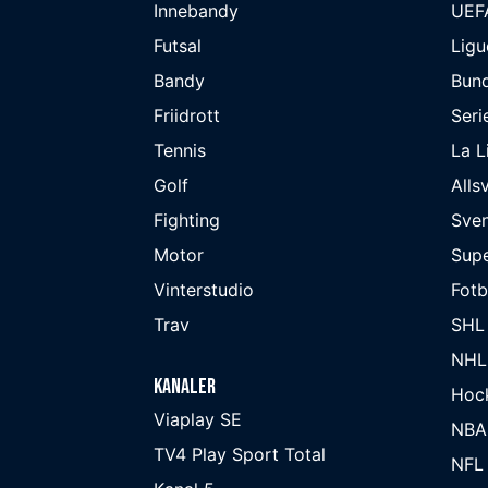
Innebandy
UEF
Futsal
Ligu
Bandy
Bund
Friidrott
Seri
Tennis
La L
Golf
Alls
Fighting
Sve
Motor
Supe
Vinterstudio
Fot
Trav
SHL
NHL
Kanaler
Hoc
Viaplay SE
NBA
TV4 Play Sport Total
NFL