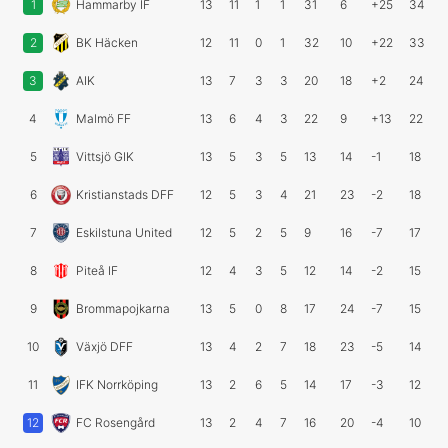
1
Hammarby IF
13
11
1
1
31
6
+25
34
2
BK Häcken
12
11
0
1
32
10
+22
33
3
AIK
13
7
3
3
20
18
+2
24
4
Malmö FF
13
6
4
3
22
9
+13
22
5
Vittsjö GIK
13
5
3
5
13
14
-1
18
6
Kristianstads DFF
12
5
3
4
21
23
-2
18
7
Eskilstuna United
12
5
2
5
9
16
-7
17
8
Piteå IF
12
4
3
5
12
14
-2
15
9
Brommapojkarna
13
5
0
8
17
24
-7
15
10
Växjö DFF
13
4
2
7
18
23
-5
14
11
IFK Norrköping
13
2
6
5
14
17
-3
12
12
FC Rosengård
13
2
4
7
16
20
-4
10