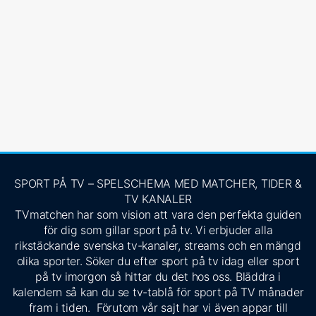
SPORT PÅ TV – SPELSCHEMA MED MATCHER, TIDER &
TV KANALER
TVmatchen har som vision att vara den perfekta guiden
för dig som gillar sport på tv. Vi erbjuder alla
rikstäckande svenska tv-kanaler, streams och en mängd
olika sporter. Söker du efter sport på tv idag eller sport
på tv imorgon så hittar du det hos oss. Bläddra i
kalendern så kan du se tv-tablå för sport på TV månader
fram i tiden. Förutom vår sajt har vi även appar till