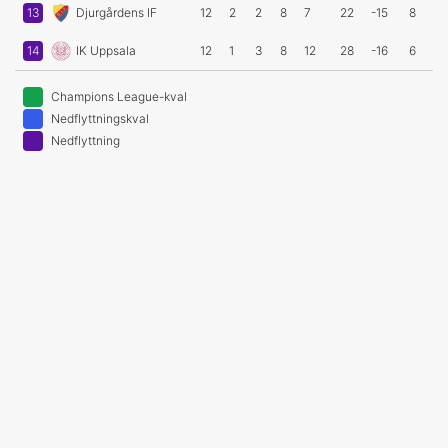
13
Djurgårdens IF
12
2
2
8
7
22
-15
8
14
IK Uppsala
12
1
3
8
12
28
-16
6
Champions League-kval
Nedflyttningskval
Nedflyttning