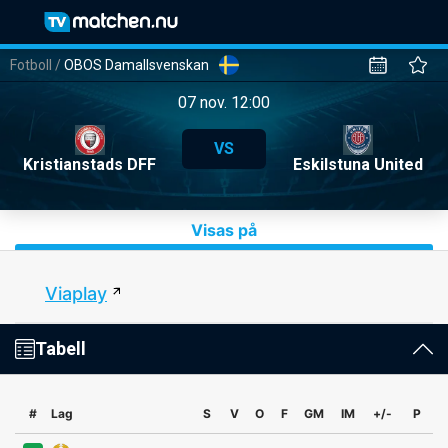
Fotboll
/
OBOS Damallsvenskan
07 nov. 12:00
VS
Kristianstads DFF
Eskilstuna United
Visas på
Viaplay
Tabell
#
Lag
S
V
O
F
GM
IM
+/-
P