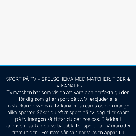
SPORT PÅ TV – SPELSCHEMA MED MATCHER, TIDER &
TV KANALER
TVmatchen har som vision att vara den perfekta guiden
för dig som gillar sport på tv. Vi erbjuder alla
rikstäckande svenska tv-kanaler, streams och en mängd
olika sporter. Söker du efter sport på tv idag eller sport
på tv imorgon så hittar du det hos oss. Bläddra i
kalendern så kan du se tv-tablå för sport på TV månader
fram i tiden. Förutom vår sajt har vi även appar till