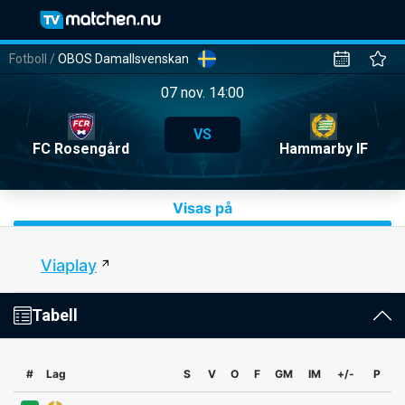
Fotboll
/
OBOS Damallsvenskan
07 nov. 14:00
VS
FC Rosengård
Hammarby IF
Visas på
Viaplay
Tabell
#
Lag
S
V
O
F
GM
IM
+/-
P