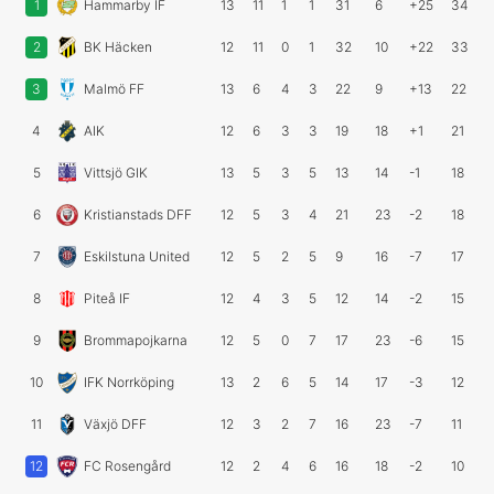
1
Hammarby IF
13
11
1
1
31
6
+25
34
2
BK Häcken
12
11
0
1
32
10
+22
33
3
Malmö FF
13
6
4
3
22
9
+13
22
4
AIK
12
6
3
3
19
18
+1
21
5
Vittsjö GIK
13
5
3
5
13
14
-1
18
6
Kristianstads DFF
12
5
3
4
21
23
-2
18
7
Eskilstuna United
12
5
2
5
9
16
-7
17
8
Piteå IF
12
4
3
5
12
14
-2
15
9
Brommapojkarna
12
5
0
7
17
23
-6
15
10
IFK Norrköping
13
2
6
5
14
17
-3
12
11
Växjö DFF
12
3
2
7
16
23
-7
11
12
FC Rosengård
12
2
4
6
16
18
-2
10