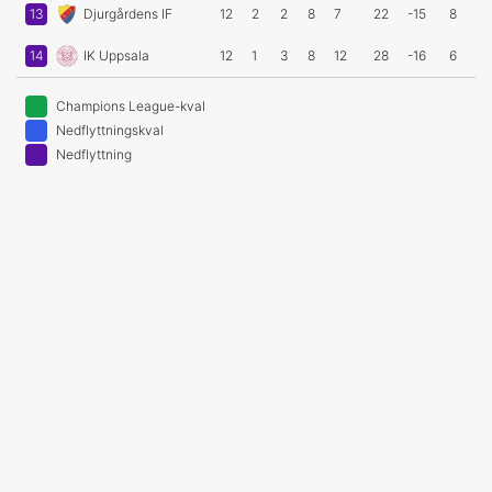
13
Djurgårdens IF
12
2
2
8
7
22
-15
8
14
IK Uppsala
12
1
3
8
12
28
-16
6
Champions League-kval
Nedflyttningskval
Nedflyttning