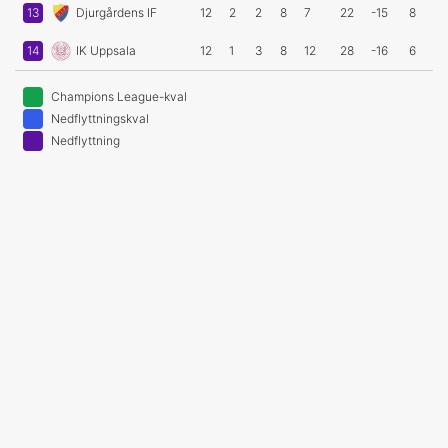
13
Djurgårdens IF
12
2
2
8
7
22
-15
8
14
IK Uppsala
12
1
3
8
12
28
-16
6
Champions League-kval
Nedflyttningskval
Nedflyttning