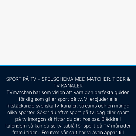
SPORT PÅ TV – SPELSCHEMA MED MATCHER, TIDER &
TV KANALER
TVmatchen har som vision att vara den perfekta guiden
för dig som gillar sport på tv. Vi erbjuder alla
rikstäckande svenska tv-kanaler, streams och en mängd
olika sporter. Söker du efter sport på tv idag eller sport
på tv imorgon så hittar du det hos oss. Bläddra i
kalendern så kan du se tv-tablå för sport på TV månader
fram i tiden. Förutom vår sajt har vi även appar till