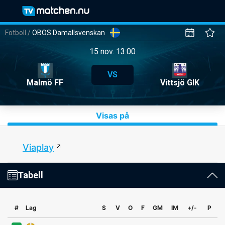
Fotboll
/
OBOS Damallsvenskan
15 nov. 13:00
VS
Malmö FF
Vittsjö GIK
Visas på
Viaplay
Tabell
#
Lag
S
V
O
F
GM
IM
+/-
P