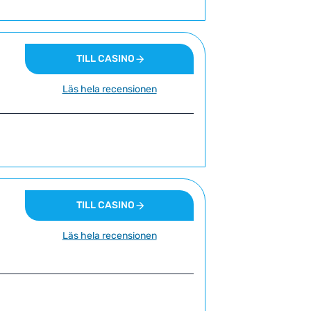
TILL CASINO
Läs hela recensionen
TILL CASINO
Läs hela recensionen