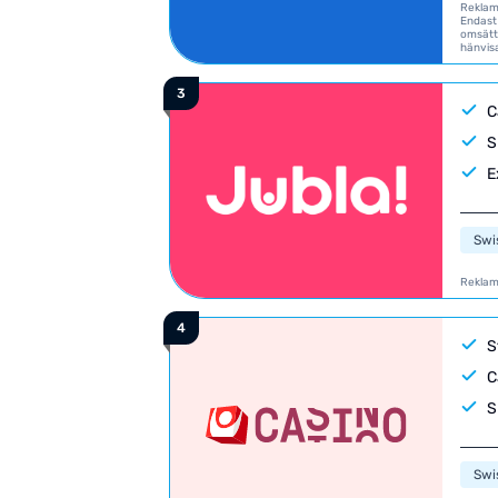
Reklaml
Endast 
omsättn
hänvisa
C
S
E
Swi
Reklaml
S
C
S
Swi