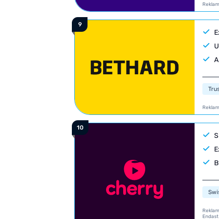
Reklaml
E
U
A
Tru
Reklaml
S
E
B
Swi
Reklaml
Endast 