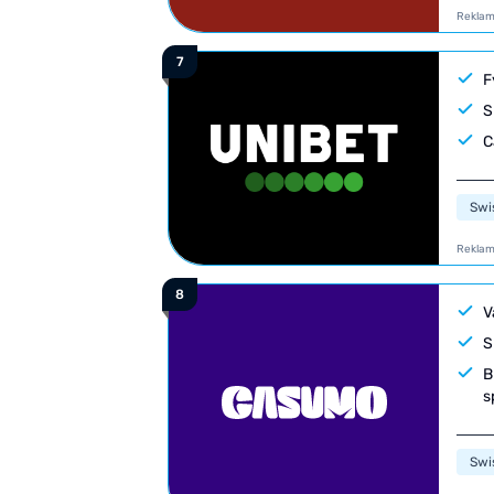
Reklaml
F
S
C
Swi
Reklaml
V
S
B
s
Swi