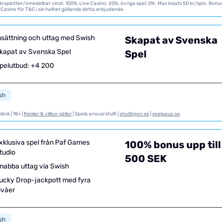
kraplotter/omedelbar vinst: 100%, Live Casino: 20%, övriga spel: 0%. Max insats 50 kr/spin. Bonus gil
Casino för T&C i sin helhet gällande detta erbjudande.
nsättning och uttag med Swish
Skapat av Svenska
kapat av Svenska Spel
Spel
pelutbud: +4 200
sh
änk | 18+ |
Regler & villkor gäller
| Spela ansvarsfullt |
stodlinjen.se
|
spelpaus.se
.
xklusiva spel från Paf Games
100% bonus upp till
tudio
500 SEK
nabba uttag via Swish
ucky Drop-jackpott med fyra
ivåer
sh