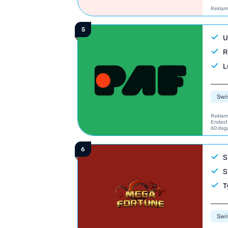
Reklaml
U
R
L
Swi
Reklaml
Endast 
60 daga
S
S
T
Swi