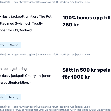
änk | 18+ |
Regler & villkor gäller
| Spela ansvarsfullt |
stodlinjen.se
|
spelpaus.se
.
xklusiv jackpottfunktion: The Pot
100% bonus upp till
ttag med Swish och Trustly
250 kr
ppar för iOS/Android
stly
Swish
änk | 18+ |
Regler & villkor gäller
| Spela ansvarsfullt |
stodlinjen.se
|
spelpaus.se
.
nabb registrering
Sätt in 500 kr spela
xklusiv jackpott Cherry-miljonen
för 1000 kr
ra bettingfunktioner
sh
Trustly
änk | 18+ |
Regler & villkor gäller
| Spela ansvarsfullt |
stodlinjen.se
|
spelpaus.se
.
nya spelare. 100% bonus upp till 500 kr vid första insättningen. Min insättning 100 kr. Omsättnin