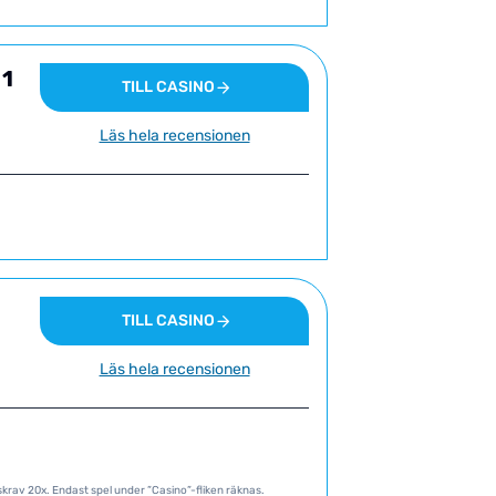
 1
TILL CASINO
Läs hela recensionen
TILL CASINO
Läs hela recensionen
gskrav 20x. Endast spel under ”Casino”-fliken räknas.