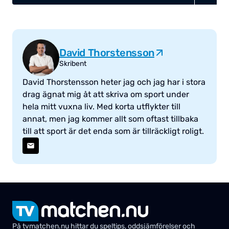
David Thorstensson
Skribent
David Thorstensson heter jag och jag har i stora
drag ägnat mig åt att skriva om sport under
hela mitt vuxna liv. Med korta utflykter till
annat, men jag kommer allt som oftast tillbaka
till att sport är det enda som är tillräckligt roligt.
På tvmatchen.nu hittar du speltips, oddsjämförelser och