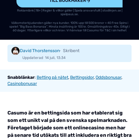
TILL BOOKMAKER
Reklamlänk | 18+ |
Regler & villkor gäller
| Spela ansvarsfullt |
stodlinjen.se
|
spelpaus.se
.
Välkomsterbjudanden gäller nya kunder. 100% upp till 500 kronor + 40 Free Spins i
spelet ‘’Big Bass Bonanza’’. Minsta insättning är 100 kr. Omsättningskrav 40x. Giltigt i
60 dagar. Ytterligare villkor och krav: Vi hänvisar till Casumo för T&C i sin helhet
gällande detta erbjudande.
David Thorstensson
Skribent
Uppdaterad
14 juli, 13:34
Snabblänkar
:
Betting på nätet
,
Bettingsidor
,
Oddsbonusar
,
Casinobonusar
Casumo är en bettingsida som har etablerat sig
som ett unikt val på den svenska spelmarknaden.
Företaget började som ett onlinecasino men har
på senare tid utökats till att inkludera en riktigt bra