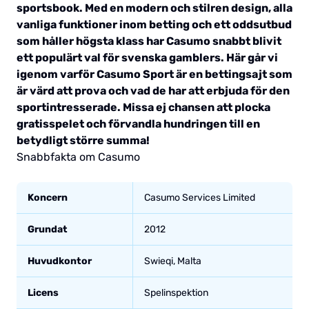
sportsbook. Med en modern och stilren design, alla
vanliga funktioner inom betting och ett oddsutbud
som håller högsta klass har Casumo snabbt blivit
ett populärt val för svenska gamblers. Här går vi
igenom varför Casumo Sport är en bettingsajt som
är värd att prova och vad de har att erbjuda för den
sportintresserade. Missa ej chansen att plocka
gratisspelet och förvandla hundringen till en
betydligt större summa!
Snabbfakta om Casumo
Koncern
Casumo Services Limited
Grundat
2012
Huvudkontor
Swieqi, Malta
Licens
Spelinspektion