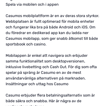
Spela via mobilen och i appen
Casumos mobilplattform är en av deras stora styrkor.
Webbplatsen är fullt optimerad för mobila enheter
och fungerar lika bra på både Android och iOS. Om
du föredrar en dedikerad app kan du ladda ner
Casumos mobilapp, som ger snabb åtkomst till både
sportsbook och casino.
Mobilappen är enkel att navigera och erbjuder
samma funktionalitet som desktopversionen,
inklusive livebetting och Cash Out. För dig som ofta
spelar på språng är Casumo en av de mest
användarvänliga alternativen på marknaden.
Insättningar och uttag hos Casumo
Casumo erbjuder flera betalningsalternativ som är
både säkra och snabba. Här är några av de