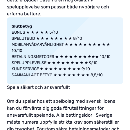
spelupplevelse som passar både nybörjare och
erfarna bettare.
Slutbetyg
BONUS ★ ★ ★ ★ ★ 5/10
SPELUTBUD ★ ★ ★ ★ ★ ★ ★ ★ 8/10
MOBILANVÄDARVÄNLIGHET ★ ★ ★ ★ ★ ★ ★ ★ ★ ★
10/10
BETALNINGSMETODER ★ ★ ★ ★ ★ ★ ★ ★★★ 10/10
SPELUPPLEVELSE ★ ★ ★ ★ ★ ★ ★ ★ ★ 9/10
KUNDSERVICE ★ ★ ★ ★ ★ ★ ★ ★ ★ 9/10
SAMMANLAGT BETYG ★ ★ ★ ★ ★ ★ ★ ★ 8,5/10
Spela säkert och ansvarsfullt
Om du spelar hos ett spelbolag med svensk licens
kan du förvänta dig goda förutsättningar för
ansvarsfullt spelande. Alla bettingsidor i Sverige
måste numera uppfylla strikta krav som säkerställer
din trygghet. Förutom säkra betalningsmetoder och