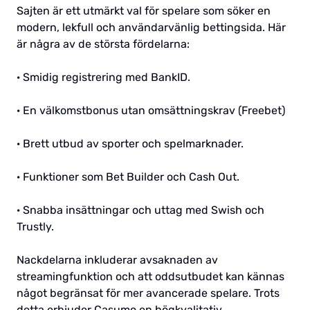
Sajten är ett utmärkt val för spelare som söker en
modern, lekfull och användarvänlig bettingsida. Här
är några av de största fördelarna:
· Smidig registrering med BankID.
· En välkomstbonus utan omsättningskrav (Freebet)
· Brett utbud av sporter och spelmarknader.
· Funktioner som Bet Builder och Cash Out.
· Snabba insättningar och uttag med Swish och
Trustly.
Nackdelarna inkluderar avsaknaden av
streamingfunktion och att oddsutbudet kan kännas
något begränsat för mer avancerade spelare. Trots
detta erbjuder Casumo en högkvalitativ