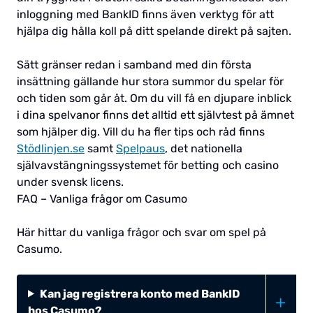
inloggning med BankID finns även verktyg för att
hjälpa dig hålla koll på ditt spelande direkt på sajten.
Sätt gränser redan i samband med din första
insättning gällande hur stora summor du spelar för
och tiden som går åt. Om du vill få en djupare inblick
i dina spelvanor finns det alltid ett självtest på ämnet
som hjälper dig. Vill du ha fler tips och råd finns
Stödlinjen.se
samt
Spelpaus
, det nationella
självavstängningssystemet för betting och casino
under svensk licens.
FAQ – Vanliga frågor om Casumo
Här hittar du vanliga frågor och svar om spel på
Casumo.
Kan jag registrera konto med BankID
hos Casumo?