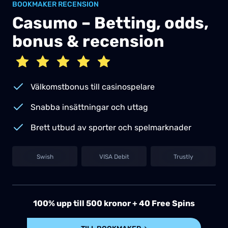
BOOKMAKER RECENSION
Casumo – Betting, odds,
bonus & recension
Välkomstbonus till casinospelare
Snabba insättningar och uttag
Brett utbud av sporter och spelmarknader
Swish
VISA Debit
Trustly
100% upp till 500 kronor + 40 Free Spins