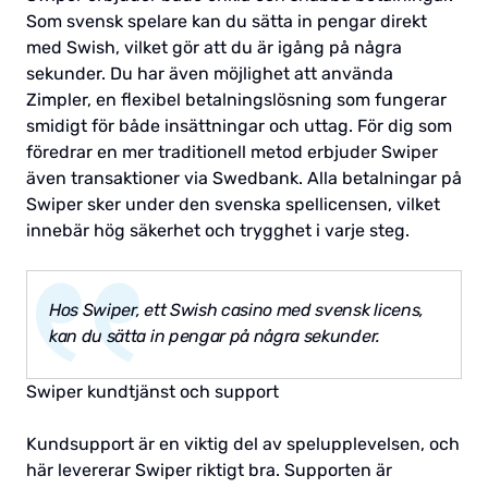
Som svensk spelare kan du sätta in pengar direkt
med Swish, vilket gör att du är igång på några
sekunder. Du har även möjlighet att använda
Zimpler, en flexibel betalningslösning som fungerar
smidigt för både insättningar och uttag. För dig som
föredrar en mer traditionell metod erbjuder Swiper
även transaktioner via Swedbank. Alla betalningar på
Swiper sker under den svenska spellicensen, vilket
innebär hög säkerhet och trygghet i varje steg.
Hos Swiper, ett Swish casino med svensk licens,
kan du sätta in pengar på några sekunder.
Swiper kundtjänst och support
Kundsupport är en viktig del av spelupplevelsen, och
här levererar Swiper riktigt bra. Supporten är