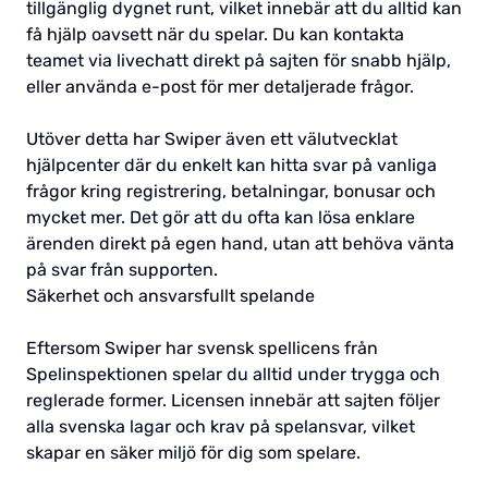
tillgänglig dygnet runt, vilket innebär att du alltid kan
få hjälp oavsett när du spelar. Du kan kontakta
teamet via livechatt direkt på sajten för snabb hjälp,
eller använda e-post för mer detaljerade frågor.
Utöver detta har Swiper även ett välutvecklat
hjälpcenter där du enkelt kan hitta svar på vanliga
frågor kring registrering, betalningar, bonusar och
mycket mer. Det gör att du ofta kan lösa enklare
ärenden direkt på egen hand, utan att behöva vänta
på svar från supporten.
Säkerhet och ansvarsfullt spelande
Eftersom Swiper har svensk spellicens från
Spelinspektionen spelar du alltid under trygga och
reglerade former. Licensen innebär att sajten följer
alla svenska lagar och krav på spelansvar, vilket
skapar en säker miljö för dig som spelare.