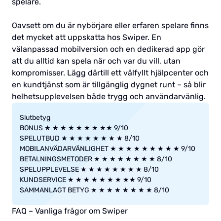
spelare.
Oavsett om du är nybörjare eller erfaren spelare finns
det mycket att uppskatta hos Swiper. En
välanpassad mobilversion och en dedikerad app gör
att du alltid kan spela när och var du vill, utan
kompromisser. Lägg därtill ett välfyllt hjälpcenter och
en kundtjänst som är tillgänglig dygnet runt – så blir
helhetsupplevelsen både trygg och användarvänlig.
Slutbetyg
BONUS ★ ★ ★ ★ ★ ★ ★ ★★ 9/10
SPELUTBUD ★ ★ ★ ★ ★ ★ ★ ★ 8/10
MOBILANVÄDARVÄNLIGHET ★ ★ ★ ★ ★ ★ ★ ★ ★ 9/10
BETALNINGSMETODER ★ ★ ★ ★ ★ ★ ★ ★ 8/10
SPELUPPLEVELSE ★ ★ ★ ★ ★ ★ ★ ★ 8/10
KUNDSERVICE ★ ★ ★ ★ ★ ★ ★ ★★ 9/10
SAMMANLAGT BETYG ★ ★ ★ ★ ★ ★ ★ ★ 8/10
FAQ – Vanliga frågor om Swiper