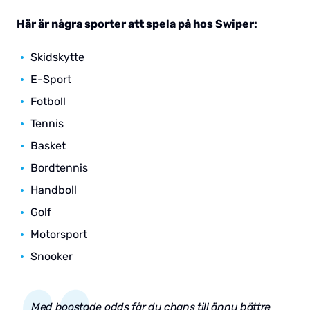
Här är några sporter att spela på hos Swiper:
Skidskytte
E-Sport
Fotboll
Tennis
Basket
Bordtennis
Handboll
Golf
Motorsport
Snooker
Med boostade odds får du chans till ännu bättre