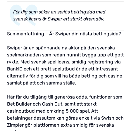
För dig som söker en seriös bettingsida med
svensk licens är Swiper ett starkt alternativ.
Sammanfattning – Är Swiper din nästa bettingsida?
Swiper är en spännande ny aktör på den svenska
spelmarknaden som redan hunnit bygga upp ett gott
rykte. Med svensk spellicens, smidig registrering via
BankID och ett brett spelutbud är de ett intressant
alternativ för dig som vill ha både betting och casino
samlat på ett och samma ställe.
Här får du tillgång till generösa odds, funktioner som
Bet Builder och Cash Out, samt ett starkt
casinoutbud med omkring 5 000 spel. Att
betalningar dessutom kan göras enkelt via Swish och
Zimpler gör plattformen extra smidig för svenska