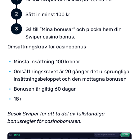
Sätt in minst 100 kr
Gå till ”Mina bonusar” och plocka hem din
Swiper casino bonus.
Omsättningskrav för casinobonus
Minsta insättning 100 kronor
Omsättningskravet är 20 gånger det ursprungliga
insättningsbeloppet och den mottagna bonusen
Bonusen är giltig 60 dagar
18+
Besök Swiper för att ta del av fullständiga
bonusregler för casinobonusen.