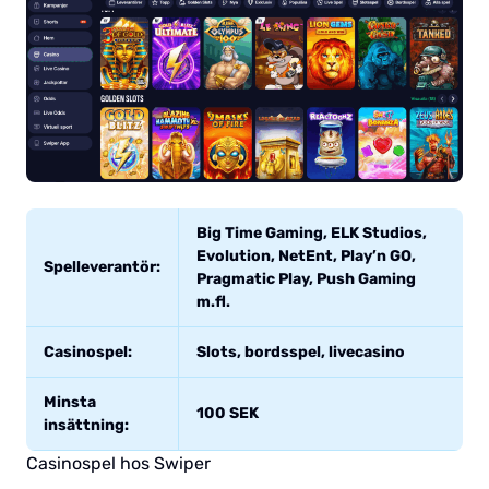
Big Time Gaming, ELK Studios,
Evolution, NetEnt, Play’n GO,
Spelleverantör:
Pragmatic Play, Push Gaming
m.fl.
Casinospel:
Slots, bordsspel, livecasino
Minsta
100 SEK
insättning:
Casinospel hos Swiper