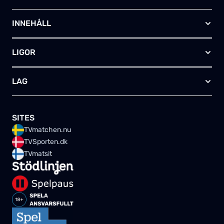
Amerikansk fotboll
Viaplay SE
Basket
INNEHÅLL
TV4 Play Sport Total
Handboll
Kanal 5
Om oss
Rugby
HBO Max (SE)
LIGOR
Kontakta oss
Innebandy
Alla kanaler
Annonsera
Futsal
EFL-cupen
Skapa egen TV-tablå
LAG
Bandy
Championship
Telia – paket & erbjudanden
Friidrott
FA-cupen
Arsenal FC
Skriv för oss
Tennis
Premier League
Manchester City
SITES
Golf
Champions League
Liverpool FC
TVmatchen.nu
Fighting
Europa League
Chelsea FC
TVSporten.dk
Motor
UEFA Nations League A
Manchester United
TVmatsit
Vinterstudio
Ligue 1
PSG
Trav
Bundesliga
FC Bayern München
Serie A
Borussia Dortmund
La Liga
Leipzig
Allsvenskan
AS Roma
Svenska cupen
Inter