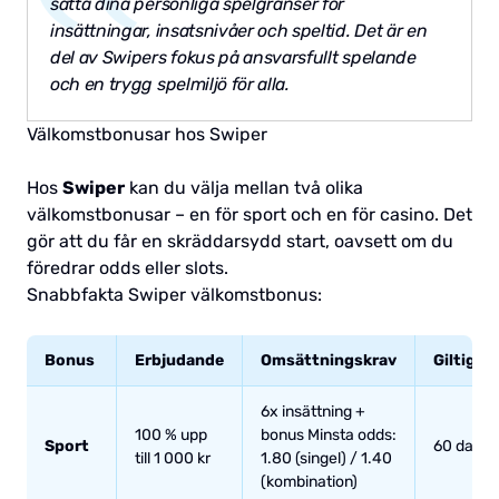
sätta dina personliga spelgränser för
insättningar, insatsnivåer och speltid. Det är en
del av Swipers fokus på ansvarsfullt spelande
och en trygg spelmiljö för alla.
Välkomstbonusar hos Swiper
Hos
Swiper
kan du välja mellan två olika
välkomstbonusar – en för sport och en för casino. Det
gör att du får en skräddarsydd start, oavsett om du
föredrar odds eller slots.
Snabbfakta Swiper välkomstbonus:
Bonus
Erbjudande
Omsättningskrav
Giltighe
6x insättning +
100 % upp
bonus Minsta odds:
Sport
60 dagar
till 1 000 kr
1.80 (singel) / 1.40
(kombination)