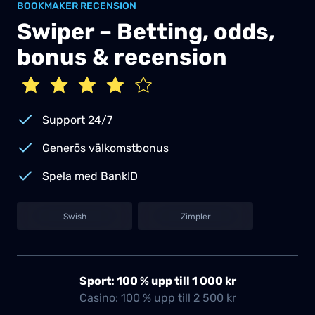
BOOKMAKER RECENSION
Swiper – Betting, odds,
bonus & recension
Support 24/7
Generös välkomstbonus
Spela med BankID
Swish
Zimpler
Sport: 100 % upp till 1 000 kr
Casino: 100 % upp till 2 500 kr