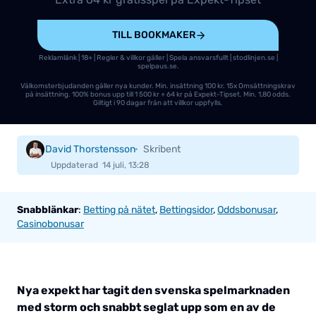
TILL BOOKMAKER
Reklamlänk | 18+ |
Regler & villkor gäller
| Spela ansvarsfullt |
stodlinjen.se
|
spelpaus.se
.
Välkomsterbjudanden gäller nya kunder. Min. insättning 100 kr. 15x Omsättningskrav
på insättning. 100% bonus upp till 1 500 kr + 64 kr på Expekt-Tipset. Min. 1,80 odds.
Giltigt i 90 dagar från att villkor uppfylls.
David Thorstensson
Skribent
Uppdaterad
14 juli, 13:28
Snabblänkar
:
Betting på nätet
,
Bettingsidor
,
Oddsbonusar
,
Casinobonusar
Nya expekt har tagit den svenska spelmarknaden
med storm och snabbt seglat upp som en av de