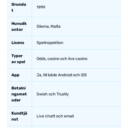
Grunda
1999
t
Huvudk
Sliema, Malta
ontor
Licens
Spelinspektion
Typer
Odds, casino och live casino
av spel
App
Ja, till både Android och iOS
Betalni
ngsmet
Swish och Trustly
oder
Kundtjä
Live chatt och email
nst