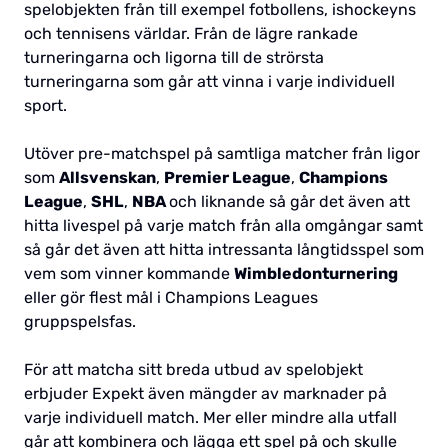
spelobjekten från till exempel fotbollens, ishockeyns
och tennisens världar. Från de lägre rankade
turneringarna och ligorna till de strörsta
turneringarna som går att vinna i varje individuell
sport.
Utöver pre-matchspel på samtliga matcher från ligor
som
Allsvenskan
,
Premier League
,
Champions
League
,
SHL
,
NBA
och liknande så går det även att
hitta livespel på varje match från alla omgångar samt
så går det även att hitta intressanta långtidsspel som
vem som vinner kommande
Wimbledonturnering
eller gör flest mål i Champions Leagues
gruppspelsfas.
För att matcha sitt breda utbud av spelobjekt
erbjuder Expekt även mängder av marknader på
varje individuell match. Mer eller mindre alla utfall
går att kombinera och lägga ett spel på och skulle