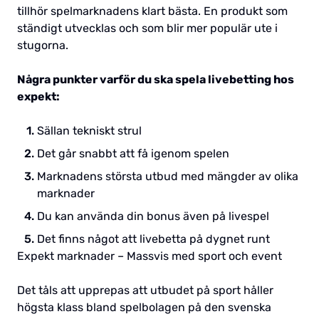
tillhör spelmarknadens klart bästa. En produkt som
ständigt utvecklas och som blir mer populär ute i
stugorna.
Några punkter varför du ska spela livebetting hos
expekt:
Sällan tekniskt strul
Det går snabbt att få igenom spelen
Marknadens största utbud med mängder av olika
marknader
Du kan använda din bonus även på livespel
Det finns något att livebetta på dygnet runt
Expekt marknader – Massvis med sport och event
Det tåls att upprepas att utbudet på sport håller
högsta klass bland spelbolagen på den svenska