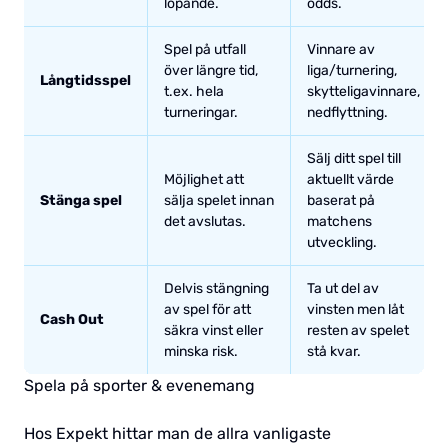
löpande.
odds.
Spel på utfall
Vinnare av
över längre tid,
liga/turnering,
Långtidsspel
t.ex. hela
skytteligavinnare,
turneringar.
nedflyttning.
Sälj ditt spel till
Möjlighet att
aktuellt värde
Stänga spel
sälja spelet innan
baserat på
det avslutas.
matchens
utveckling.
Delvis stängning
Ta ut del av
av spel för att
vinsten men låt
Cash Out
säkra vinst eller
resten av spelet
minska risk.
stå kvar.
Spela på sporter & evenemang
Hos Expekt hittar man de allra vanligaste