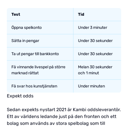
Test
Tid
Öppna spelkonto
Under 3 minuter
Sätta in pengar
Under 30 sekunder
Ta ut pengar till bankkonto
Under 30 sekunder
Få vinnande livespel på större
Melan 30 sekunder
marknad rättat
och 1 minut
Få svar hos kunstjänsten
Under minuten
Expekt odds
Sedan expekts nystart 2021 är Kambi oddsleverantör.
Ett av världens ledande just på den fronten och ett
bolag som används av stora spelbolag som till