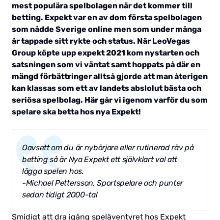
mest populära spelbolagen när det kommer till
betting. Expekt var en av dom första spelbolagen
som nådde Sverige online men som under många
år tappade sitt rykte och status. När LeoVegas
Group köpte upp expekt 2021 kom nystarten och
satsningen som vi väntat samt hoppats på där en
mängd förbättringer alltså gjorde att man återigen
kan klassas som ett av landets abslolut bästa och
seriösa spelbolag. Här går vi igenom varför du som
spelare ska betta hos nya Expekt!
Oavsett om du är nybörjare eller rutinerad räv på
betting så är Nya Expekt ett självklart val att
lägga spelen hos.
-Michael Pettersson, Sportspelare och punter
sedan tidigt 2000-tal
Smidigt att dra igång speläventyret hos Expekt