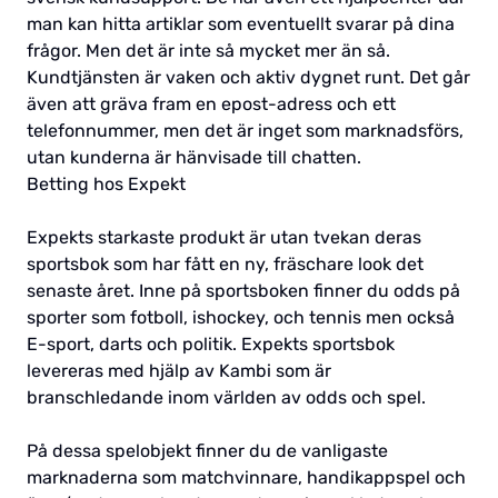
man kan hitta artiklar som eventuellt svarar på dina
frågor. Men det är inte så mycket mer än så.
Kundtjänsten är vaken och aktiv dygnet runt. Det går
även att gräva fram en epost-adress och ett
telefonnummer, men det är inget som marknadsförs,
utan kunderna är hänvisade till chatten.
Betting hos Expekt
Expekts starkaste produkt är utan tvekan deras
sportsbok som har fått en ny, fräschare look det
senaste året. Inne på sportsboken finner du odds på
sporter som fotboll, ishockey, och tennis men också
E-sport, darts och politik. Expekts sportsbok
levereras med hjälp av Kambi som är
branschledande inom världen av odds och spel.
På dessa spelobjekt finner du de vanligaste
marknaderna som matchvinnare, handikappspel och