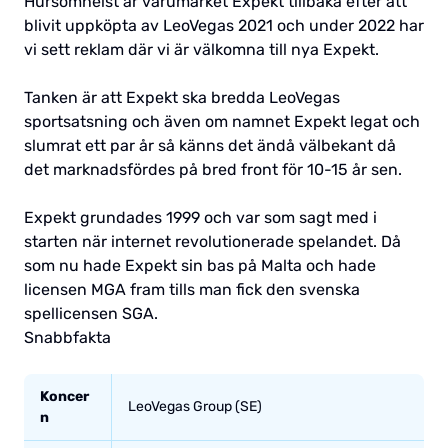
Hursomhelst är varumärket Expekt tillbaka efter att
blivit uppköpta av LeoVegas 2021 och under 2022 har
vi sett reklam där vi är välkomna till nya Expekt.
Tanken är att Expekt ska bredda LeoVegas
sportsatsning och även om namnet Expekt legat och
slumrat ett par år så känns det ändå välbekant då
det marknadsfördes på bred front för 10-15 år sen.
Expekt grundades 1999 och var som sagt med i
starten när internet revolutionerade spelandet. Då
som nu hade Expekt sin bas på Malta och hade
licensen MGA fram tills man fick den svenska
spellicensen SGA.
Snabbfakta
Koncer
LeoVegas Group (SE)
n