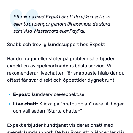
Ett minus med Expekt är att du ej kan sätta in
eller ta ut pengar genom till exempel de stora
som Visa, Mastercard eller PayPal.
Snabb och trevlig kundssupport hos Expekt
Har du frågor eller stöter på problem så erbjuder
expekt en av spelmarknadens bästa service. Vi
rekomenderar livechatten för snabbaste hjälp där du
oftast får svar direkt och öppettider dygnet runt.
E-post:
kundservice@expekt.se
Live chatt:
Klicka på ”pratbubblan” nere till höger
och välj sedan ”Starta chatten”
Expekt erbjuder kundtjänst via deras chatt med
svensk kundsupport. De har även ett hjälpcenter där