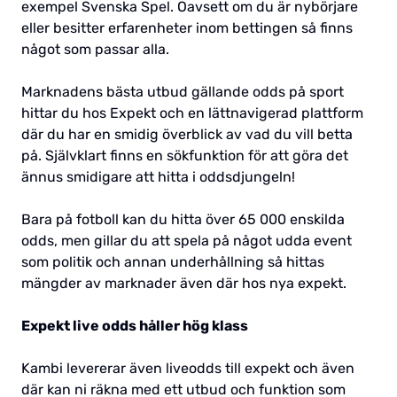
exempel Svenska Spel. Oavsett om du är nybörjare
eller besitter erfarenheter inom bettingen så finns
något som passar alla.
Marknadens bästa utbud gällande odds på sport
hittar du hos Expekt och en lättnavigerad plattform
där du har en smidig överblick av vad du vill betta
på. Självklart finns en sökfunktion för att göra det
ännus smidigare att hitta i oddsdjungeln!
Bara på fotboll kan du hitta över 65 000 enskilda
odds, men gillar du att spela på något udda event
som politik och annan underhållning så hittas
mängder av marknader även där hos nya expekt.
Expekt live odds håller hög klass
Kambi levererar även liveodds till expekt och även
där kan ni räkna med ett utbud och funktion som