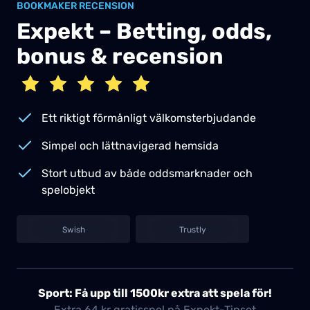
BOOKMAKER RECENSION
Expekt – Betting, odds,
bonus & recension
Ett riktigt förmånligt välkomsterbjudande
Simpel och lättnavigerad hemsida
Stort utbud av både oddsmarknader och
spelobjekt
Swish
Trustly
Sport: Få upp till 1500kr extra att spela för!
Extra 64 kr gratisspel på Expekt-Tipset