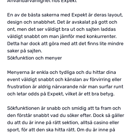
Användarvänlighet hos Expekt
En av de bästa sakerna med Expekt är deras layout,
design och snabbhet. Det är avskalat på gott och
ont, men det ser väldigt bra ut och sajten laddas
väldigt snabbt om man jämför med konkurrenter.
Detta har dock att göra med att det finns lite mindre
saker på sajten.
Sökfunktion och menyer
Menyerna är enkla och tydliga och du hittar dina
event väldigt snabbt och känslan av förvirring eller
frustration är aldrig närvarande när man surfar runt
och letar odds på Expekt, vilket är ett bra betyg.
Sökfunktionen är snabb och smidig att ta fram och
den förstår snabbt vad du söker efter. Dock så gäller
du att du är inne på rätt sektion, alltså casino eller
sport, för att den ska hitta rätt. Om du är inne på