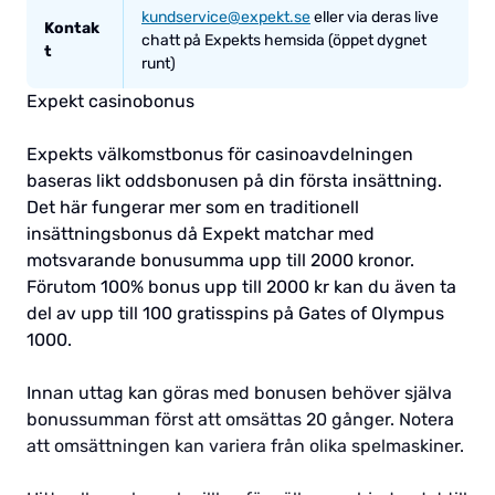
kundservice@expekt.se
eller via deras live
Kontak
chatt på Expekts hemsida (öppet dygnet
t
runt)
Expekt casinobonus
Expekts välkomstbonus för casinoavdelningen
baseras likt oddsbonusen på din första insättning.
Det här fungerar mer som en traditionell
insättningsbonus då Expekt matchar med
motsvarande bonusumma upp till 2000 kronor.
Förutom 100% bonus upp till 2000 kr kan du även ta
del av upp till 100 gratisspins på Gates of Olympus
1000.
Innan uttag kan göras med bonusen behöver själva
bonussumman först att omsättas 20 gånger. Notera
att omsättningen kan variera från olika spelmaskiner.