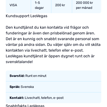
1-5
200 000 kr
VISA
200 kr
dagar
per månad
Kundsupport LeoVegas
Den kundtjänst du kan kontakta vid frågor och
funderingar är även den prisbelönad genom åren.
Det är en kunnig och snabbt svarande personal som
väntar på andra sidan. Du väljer själv om du vill sköta
kontakten via livechatt, telefon eller e-post.
LeoVegas kundtjänst är öppen dygnet runt och är
svensktalande!
Svarstid:
Runt en minut
Språk:
Svenska
Kontakt:
Livechatt, telefon, e-post
Snabbfakta LeoVegas