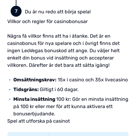
Du är nu redo att börja spela!
Villkor och regler för casinobonusar
Några få villkor finns att ha i åtanke. Det är en
casinobonus för nya spelare och i övrigt finns det
ingen LeoVegas bonuskod att ange. Du väljer helt
enkelt din bonus vid insättning och accepterar
villkoren. Därefter är det bara att sätta igång!
Omsättningskrav:
15x i casino och 35x livecasino
Tidsgräns:
Giltigt i 60 dagar.
Minsta insättning
100 kr: Gör en minsta insättning
på 100 kr eller mer för att kunna aktivera ett
bonuserbjudande.
Spel att utforska på casinot