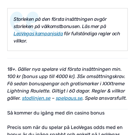
Storleken på den första insättningen avgör
storleken på välkomstbonusen. Läs mer på
LeoVegas kampanjsida
för fullständiga regler och
villkor.
18+. Gäller nya spelare vid första insättningen min.
100 kr (bonus upp till 4000 kr). 35x omsättningskrav.
Få sedan bonuspengar och gratismarker i XXXtreme
Lightning Roulette. Giltigt i 60 dagar. Regler & villkor
gäller.
stodlinjen.se
–
spelpaus.se
. Spela ansvarsfullt.
Så kommer du igång med din casino bonus
Precis som när du spelar på LeoVegas odds med en
bonus är du igång snabbt och enkelt på LeoVegas