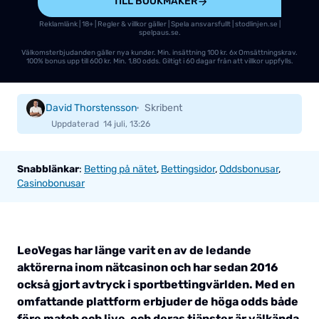
TILL BOOKMAKER
Reklamlänk | 18+ |
Regler & villkor gäller
| Spela ansvarsfullt |
stodlinjen.se
|
spelpaus.se
.
Välkomsterbjudanden gäller nya kunder. Min. insättning 100 kr. 6x Omsättningskrav.
100% bonus upp till 600 kr. Min. 1,80 odds. Giltigt i 60 dagar från att villkor uppfylls.
David Thorstensson
Skribent
Uppdaterad
14 juli, 13:26
Snabblänkar
:
Betting på nätet
,
Bettingsidor
,
Oddsbonusar
,
Casinobonusar
LeoVegas har länge varit en av de ledande
aktörerna inom nätcasinon och har sedan 2016
också gjort avtryck i sportbettingvärlden. Med en
omfattande plattform erbjuder de höga odds både
före match och live, och deras tjänster är välkända