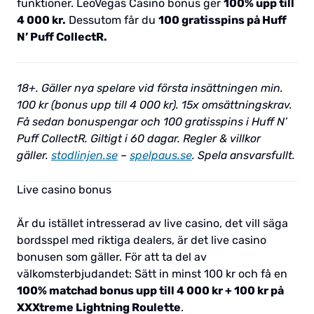
funktioner. LeoVegas Casino bonus ger
100% upp till
4 000 kr.
Dessutom får du
100 gratisspins på
Huff
N’ Puff CollectR
.
18+. Gäller nya spelare vid första insättningen min.
100 kr (bonus upp till 4 000 kr). 15x omsättningskrav.
Få sedan bonuspengar och 100 gratisspins i Huff N’
Puff CollectR. Giltigt i 60 dagar. Regler & villkor
gäller.
stodlinjen.se
–
spelpaus.se
. Spela ansvarsfullt.
Live casino bonus
Är du istället intresserad av live casino, det vill säga
bordsspel med riktiga dealers, är det live casino
bonusen som gäller. För att ta del av
välkomsterbjudandet: Sätt in minst 100 kr och få en
100% matchad bonus upp till 4 000 kr + 100 kr på
XXXtreme Lightning Roulette
.