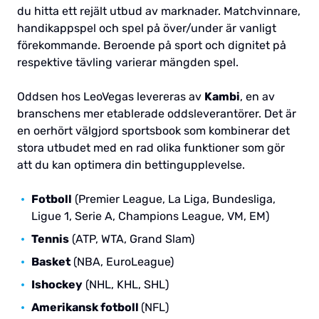
du hitta ett rejält utbud av marknader. Matchvinnare,
handikappspel och spel på över/under är vanligt
förekommande. Beroende på sport och dignitet på
respektive tävling varierar mängden spel.
Oddsen hos LeoVegas levereras av
Kambi
, en av
branschens mer etablerade oddsleverantörer. Det är
en oerhört välgjord sportsbook som kombinerar det
stora utbudet med en rad olika funktioner som gör
att du kan optimera din bettingupplevelse.
Fotboll
(Premier League, La Liga, Bundesliga,
Ligue 1, Serie A, Champions League, VM, EM)
Tennis
(ATP, WTA, Grand Slam)
Basket
(NBA, EuroLeague)
Ishockey
(NHL, KHL, SHL)
Amerikansk fotboll
(NFL)