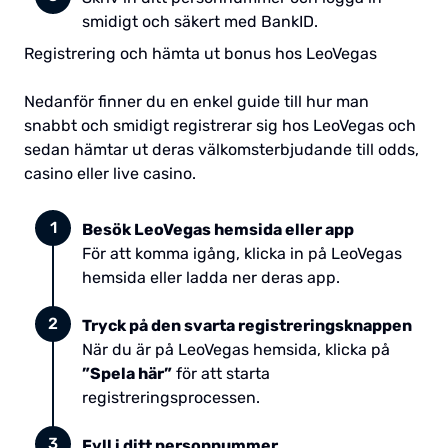
smidigt och säkert med BankID.
Registrering och hämta ut bonus hos LeoVegas
Nedanför finner du en enkel guide till hur man
snabbt och smidigt registrerar sig hos LeoVegas och
sedan hämtar ut deras välkomsterbjudande till odds,
casino eller live casino.
Besök LeoVegas hemsida eller app
För att komma igång, klicka in på LeoVegas
hemsida eller ladda ner deras app.
Tryck på den svarta registreringsknappen
När du är på LeoVegas hemsida, klicka på
”Spela här”
för att starta
registreringsprocessen.
Fyll i ditt personnummer