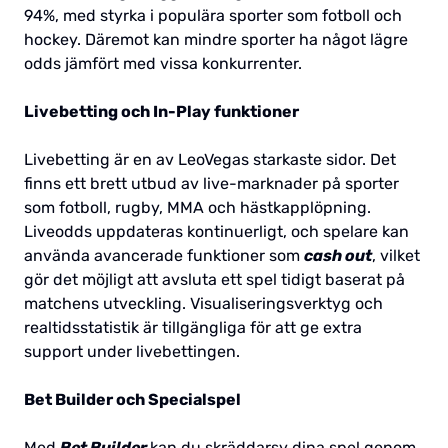
94%, med styrka i populära sporter som fotboll och
hockey. Däremot kan mindre sporter ha något lägre
odds jämfört med vissa konkurrenter.
Livebetting och In-Play funktioner
Livebetting är en av LeoVegas starkaste sidor. Det
finns ett brett utbud av live-marknader på sporter
som fotboll, rugby, MMA och hästkapplöpning.
Liveodds uppdateras kontinuerligt, och spelare kan
använda avancerade funktioner som
cash out
, vilket
gör det möjligt att avsluta ett spel tidigt baserat på
matchens utveckling. Visualiseringsverktyg och
realtidsstatistik är tillgängliga för att ge extra
support under livebettingen.
Bet Builder och Specialspel
Med
Bet Builder
kan du skräddarsy dina spel genom