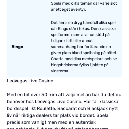
Spela med olika teman där varje slot
är ett eget äventyr.
Det finns en dryg handfull olika spel
där Bingo står i fokus. Den klassiska
spelformen som alla har stött på
tidigare i ett eller annat
Bingo
sammanhang har fortfarande en
given plats bland spelbolag på nätet.
Chatta med dina medspelare och se
bingobrickorna fyllas i jakten på
vinsterna.
LeoVegas Live Casino
Med en bit över 50 rum att välja mellan har du det du
behöver hos LeoVegas Live Casino. Här får klassiska
bordsspel likt Roulette, Baccarat och Blackjack nytt
liv när riktiga dealers tar plats vid bordet. Spela
precis som vanligt men med en autentisk