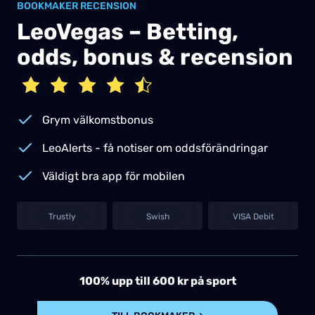
BOOKMAKER RECENSION
LeoVegas – Betting,
odds, bonus & recension
Grym välkomstbonus
LeoAlerts - få notiser om oddsförändringar
Väldigt bra app för mobilen
Trustly
Swish
VISA Debit
100% upp till 600 kr på sport