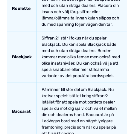
med och utan riktiga dealers. Placera din
Roulette
insats och välj färg, siffror eller
jämna/ojämna tal innan kulan släpps och
du med spänning följer vägen den tar.
Siffran 21 står i fokus när du spelar
Blackjack. Du kan spela Blackjack både
med och utan riktiga dealers. Borden
Blackjack
kommer med olika teman men också med
olika insatsnivåer. Du kan också välja att
spela snabbare eller mer stillsamma
varianter av det populära bordsspelet.
Påminner till stor del om Blackjack. Nu
kretsar spelet istället kring siffran 9.
Istället för att spela mot bordets dealer
spelar du mot dig själv, och valet mellan
Baccarat
din och dealerns hand. Baccarat är på
LeoVegas bord med en något lyxigare
framtoning, precis som när du spelar på
ett fysiskt casino.