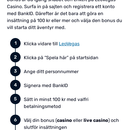
Casino. Surfa in på sajten och registrera ett konto
med BankID. Därefter är det bara att göra en
insättning på 100 kr eller mer och välja den bonus du
vill starta ditt äventyr med.
Klicka vidare till
LeoVegas
Klicka på “Spela här” på startsidan
Ange ditt personnummer
Signera med BankID
Sätt in minst 100 kr med valfri
betalningsmetod
Välj din bonus (
casino
eller
live casino
) och
slutför insättningen