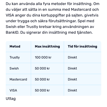
Du kan använda alla fyra metoder för insättning. Om
du väljer att sätta in en summa med Mastercard och
VISA anger du dina kortuppgifter på sajten, givetvis
under trygga och säkra förutsättningar. Spel med
Swish eller Trustly kretsar kring användningen av
BankID. Du signerar din insättning med tjänsten.
Metod
Max insättning
Tid för insättning
Trustly
100 000 kr
Direkt
Swish
50 000 kr
Direkt
Mastercard
50 000 kr
Direkt
VISA
50 000 kr
Direkt
Uttag