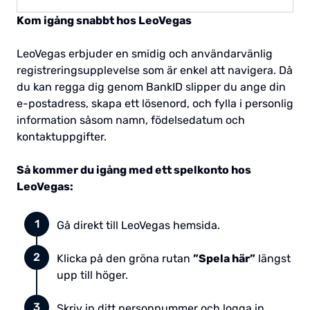
Kom igång snabbt hos LeoVegas
LeoVegas erbjuder en smidig och användarvänlig
registreringsupplevelse som är enkel att navigera. Då
du kan regga dig genom BankID slipper du ange din
e-postadress, skapa ett lösenord, och fylla i personlig
information såsom namn, födelsedatum och
kontaktuppgifter.
Så kommer du igång med ett spelkonto hos
LeoVegas:
Gå direkt till LeoVegas hemsida.
Klicka på den gröna rutan
”Spela här”
längst
upp till höger.
Skriv in ditt personnummer och logga in