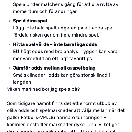
Spela under matchens gång för att dra nytta av
momentum och förändringar.
Sprid dina spel
Lägg inte hela spelbudgeten på ett enda spel –
fördela risken genom flera mindre spel.
Hitta spelvärde – inte bara låga odds
Ett högt odds med bra analys i ryggen kan vara
mer värdefullt än ett lågt favorittips.
Jämför odds mellan olika spelbolag
Små skillnader i odds kan göra stor skillnad i
längden.
Vilken marknad bör jag spela på?
Som tidigare nämnt finns det ett enormt utbud av
olika odds och spelmarknader att välja mellan när det
gäller Fotbolls-VM. Ju närmare turneringen vi
kommer, desto fler marknader dyker upp, vilket ger
dig mängder av möjligheter att hitta just det spel