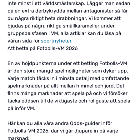
inte minst i ett världsmästerskap. Lägger man sedan
på en extra derbykrydda mellan antagonister så får
du några riktigt heta drabbningar. Vi kommer att
bjudas på några riktiga smällkarameller under
gruppspelsfasen i VM, alla artiklar kan du läsa på
våran sida för
sportnyheter
.
Att betta på Fotbolls-VM 2026
En av höjdpunkterna under ett betting Fotbolls-VM
är den stora mängd spelmöjligheter som dyker upp.
Varje match täcks in i minsta detalj med omfattande
spelmarknader på allt mellan himmel och jord. Det
finns många marknader att spela på och vi försöker
täcka oddsen till de viktigaste och roligaste att spela
på inför VM.
Här kan du alla våra andra Odds-guider inför
Fotbolls-VM 2026, där vi går djupare in på varje
marknad: