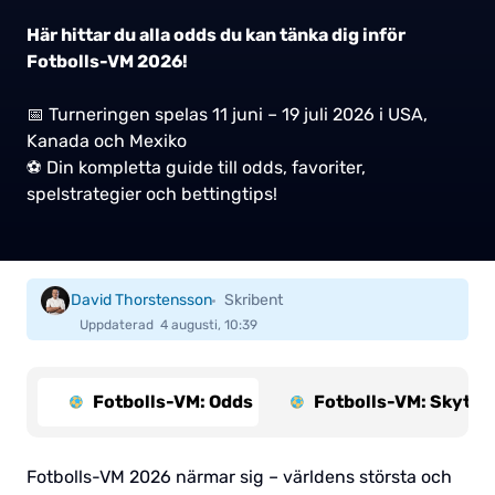
Här hittar du alla odds du kan tänka dig inför
Fotbolls-VM 2026!
📅 Turneringen spelas 11 juni – 19 juli 2026 i USA,
Kanada och Mexiko
⚽ Din kompletta guide till odds, favoriter,
spelstrategier och bettingtips!
David Thorstensson
Skribent
Uppdaterad
4 augusti, 10:39
Fotbolls-VM: Odds
Fotbolls-VM: Skytte
Fotbolls-VM 2026 närmar sig – världens största och