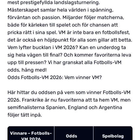
mest prestigefyllda landslagsturnering.
Mästerskapet samlar hela världen i spänning,
förväntan och passion. Miljarder följer matcherna,
både för kärleken till spelet och för chansen att
pricka rätt i sina spel. VM är inte bara en fotbollsfest,
det är också en höjdpunkt för alla som gillar att betta.
Vem lyfter bucklan i VM 2026? Kan en underdog ta
sig hela vägen till final? Och kommer favoriterna leva
upp till pressen? Vi har granskat alla Fotbolls-VM
odds, häng med!
Odds Fotbolls-VM 2026: Vem vinner VM?
Här hittar du oddsen på vem som vinner Fotbolls-VM
2026. Frankrike är nu favoriterna att ta hem VM, men
semifinalisterna Spanien, England och Argentina
följer tätt inpå.
Vinnare – Fotbolls-
Odds
Spelbolag
VM 2026