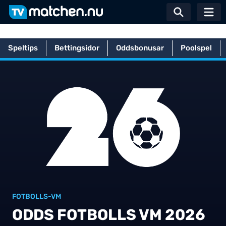
Växla sö
Speltips
Bettingsidor
Oddsbonusar
Poolspel
Hem
Betting
Odds-guider
Odds Fotbolls VM 2026
FOTBOLLS-VM
ODDS FOTBOLLS VM 2026