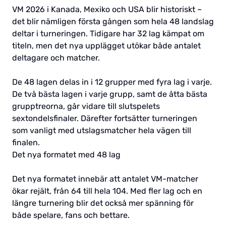
VM 2026 i Kanada, Mexiko och USA blir historiskt –
det blir nämligen första gången som hela 48 landslag
deltar i turneringen. Tidigare har 32 lag kämpat om
titeln, men det nya upplägget utökar både antalet
deltagare och matcher.
De 48 lagen delas in i 12 grupper med fyra lag i varje.
De två bästa lagen i varje grupp, samt de åtta bästa
grupptreorna, går vidare till slutspelets
sextondelsfinaler. Därefter fortsätter turneringen
som vanligt med utslagsmatcher hela vägen till
finalen.
Det nya formatet med 48 lag
Det nya formatet innebär att antalet VM-matcher
ökar rejält, från 64 till hela 104. Med fler lag och en
längre turnering blir det också mer spänning för
både spelare, fans och bettare.