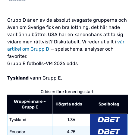
Grupp D är en av de absolut svagaste grupperna och
även om Sverige fick en bra lottning, det här hade
varit ännu bättre. USA har en kanonchans att ta sig
vidare men rättvist? Diskutabelt. Vi reder ut allt i
vår
artikel om Grupp D
— spelschema, analyser och
favoriter.
Grupp E fotbolls-VM 2026 odds
Tyskland
vann Grupp E.
Oddsen före turneringsstart:
Gruppvinnare –
Högsta odds
Spelbolag
Grupp E
Tyskland
1.36
Ecuador
4.75