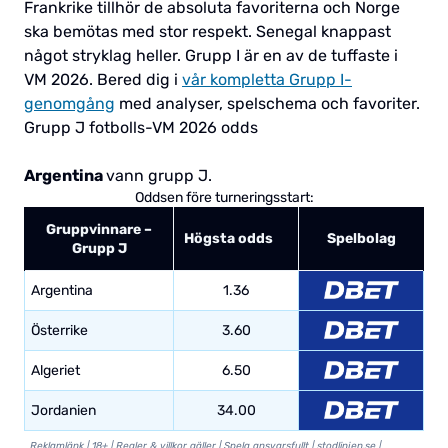
Frankrike tillhör de absoluta favoriterna och Norge
ska bemötas med stor respekt. Senegal knappast
något stryklag heller. Grupp I är en av de tuffaste i
VM 2026. Bered dig i
vår kompletta Grupp I-
genomgång
med analyser, spelschema och favoriter.
Grupp J fotbolls-VM 2026 odds
Argentina
vann grupp J.
Oddsen före turneringsstart:
Gruppvinnare –
Högsta odds
Spelbolag
Grupp J
Argentina
1.36
Österrike
3.60
Algeriet
6.50
Jordanien
34.00
Reklamlänk | 18+ |
Regler & villkor gäller
| Spela ansvarsfullt |
stodlinjen.se
|