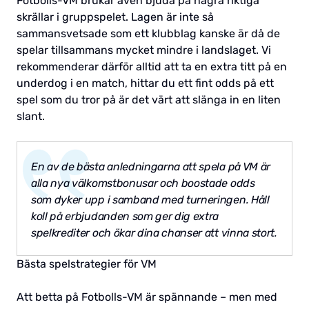
Fotbolls-VM brukar även bjuda på några riktiga
skrällar i gruppspelet. Lagen är inte så
sammansvetsade som ett klubblag kanske är då de
spelar tillsammans mycket mindre i landslaget. Vi
rekommenderar därför alltid att ta en extra titt på en
underdog i en match, hittar du ett fint odds på ett
spel som du tror på är det värt att slänga in en liten
slant.
En av de bästa anledningarna att spela på VM är
alla nya välkomstbonusar och boostade odds
som dyker upp i samband med turneringen. Håll
koll på erbjudanden som ger dig extra
spelkrediter och ökar dina chanser att vinna stort.
Bästa spelstrategier för VM
Att betta på Fotbolls-VM är spännande – men med