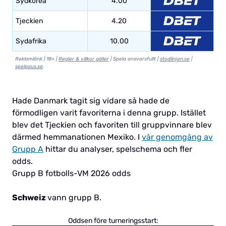
Sydkorea
4.00
Tjeckien
4.20
Sydafrika
10.00
Reklamlänk | 18+ |
Regler & villkor gäller
| Spela ansvarsfullt |
stodlinjen.se
|
spelpaus.se
.
Hade Danmark tagit sig vidare så hade de
förmodligen varit favoriterna i denna grupp. Istället
blev det Tjeckien och favoriten till gruppvinnare blev
därmed hemmanationen Mexiko. I
vår genomgång av
Grupp A
hittar du analyser, spelschema och fler
odds.
Grupp B fotbolls-VM 2026 odds
Schweiz
vann grupp B.
Oddsen före turneringsstart: