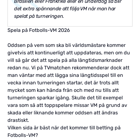
Brasilien eller Frankrike eller en underdog så blir
det extra spännande att följa VM när man har
spelat på turneringen.
Spela på Fotbolls-VM 2026
Oddsen på vem som ska bli världsmästare kommer
givetvis att kontinuerligt att uppdateras, men om du
vill så går det att spela på alla långtidsmarknader
redan nu. Vi på TVmatchen rekommenderar dock att
man väntar med att lägga sina långtidsspel till en
vecka innan turneringen startar, det är trots allt
mycket som kan hända från och med nu tills att
turneringen sparkar igång. Skulle det till exempel
vara som så att toppspelare missar VM på grund av
skada eller liknande kommer oddsen att ändras
drastiskt.
Vilken sida är bäst när det kommer till betting på
Fotbolls-VM?