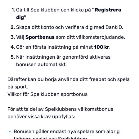
Gå till Spelklubben och klicka på
”Registrera
dig”
.
Skapa ditt konto och verifiera dig med BankID.
Välj
Sportbonus
som ditt välkomsterbjudande.
Gör en första insättning på minst
100 kr
.
När insättningen är genomförd aktiveras
bonusen automatiskt.
Därefter kan du börja använda ditt freebet och spela
på sport.
Villkor för Spelklubben sportbonus
För att ta del av Spelklubbens välkomstbonus
behöver vissa krav uppfyllas:
Bonusen gäller endast nya spelare som aldrig
tidigare spelat hos Spelklubben.