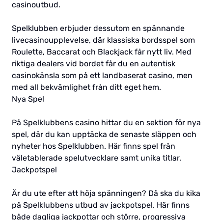
casinoutbud.
Spelklubben erbjuder dessutom en spännande
livecasinoupplevelse, där klassiska bordsspel som
Roulette, Baccarat och Blackjack får nytt liv. Med
riktiga dealers vid bordet får du en autentisk
casinokänsla som på ett landbaserat casino, men
med all bekvämlighet från ditt eget hem.
Nya Spel
På Spelklubbens casino hittar du en sektion för nya
spel, där du kan upptäcka de senaste släppen och
nyheter hos Spelklubben. Här finns spel från
väletablerade spelutvecklare samt unika titlar.
Jackpotspel
Är du ute efter att höja spänningen? Då ska du kika
på Spelklubbens utbud av jackpotspel. Här finns
både dagliga jackpottar och större, progressiva