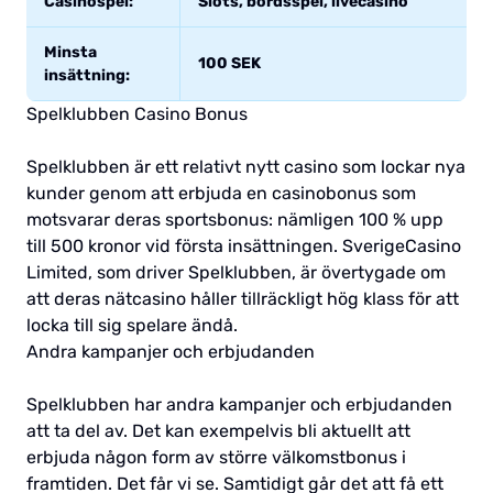
Casinospel
:
Slots, bordsspel, livecasino
Minsta
100 SEK
insättning:
Spelklubben Casino Bonus
Spelklubben är ett relativt nytt casino som lockar nya
kunder genom att erbjuda en casinobonus som
motsvarar deras sportsbonus: nämligen 100 % upp
till 500 kronor vid första insättningen. SverigeCasino
Limited, som driver Spelklubben, är övertygade om
att deras nätcasino håller tillräckligt hög klass för att
locka till sig spelare ändå.
Andra kampanjer och erbjudanden
Spelklubben har andra kampanjer och erbjudanden
att ta del av. Det kan exempelvis bli aktuellt att
erbjuda någon form av större välkomstbonus i
framtiden. Det får vi se. Samtidigt går det att få ett