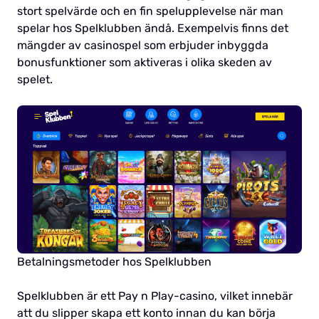
stort spelvärde och en fin spelupplevelse när man
spelar hos Spelklubben ändå. Exempelvis finns det
mängder av casinospel som erbjuder inbyggda
bonusfunktioner som aktiveras i olika skeden av
spelet.
Betalningsmetoder hos Spelklubben
Spelklubben är ett Pay n Play-casino, vilket innebär
att du slipper skapa ett konto innan du kan börja