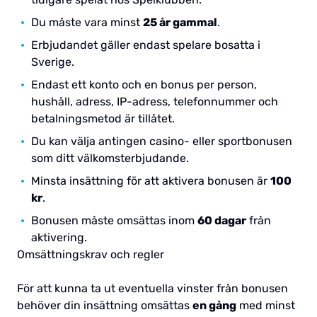
Du måste vara minst
25 år gammal
.
Erbjudandet gäller endast spelare bosatta i
Sverige.
Endast ett konto och en bonus per person,
hushåll, adress, IP-adress, telefonnummer och
betalningsmetod är tillåtet.
Du kan välja antingen casino- eller sportbonusen
som ditt välkomsterbjudande.
Minsta insättning för att aktivera bonusen är
100
kr
.
Bonusen måste omsättas inom
60 dagar
från
aktivering.
Omsättningskrav och regler
För att kunna ta ut eventuella vinster från bonusen
behöver din insättning omsättas
en gång
med minst