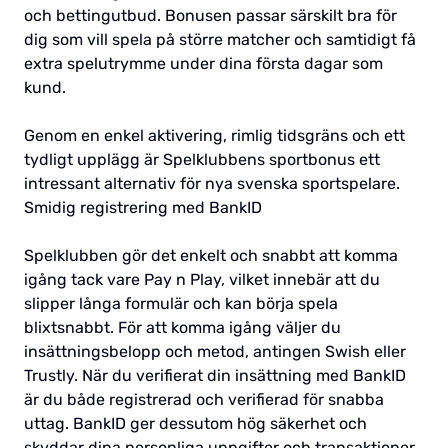
och bettingutbud. Bonusen passar särskilt bra för
dig som vill spela på större matcher och samtidigt få
extra spelutrymme under dina första dagar som
kund.
Genom en enkel aktivering, rimlig tidsgräns och ett
tydligt upplägg är Spelklubbens sportbonus ett
intressant alternativ för nya svenska sportspelare.
Smidig registrering med BankID
Spelklubben gör det enkelt och snabbt att komma
igång tack vare Pay n Play, vilket innebär att du
slipper långa formulär och kan börja spela
blixtsnabbt. För att komma igång väljer du
insättningsbelopp och metod, antingen Swish eller
Trustly. När du verifierat din insättning med BankID
är du både registrerad och verifierad för snabba
uttag. BankID ger dessutom hög säkerhet och
skyddar dina personliga uppgifter och transaktioner.