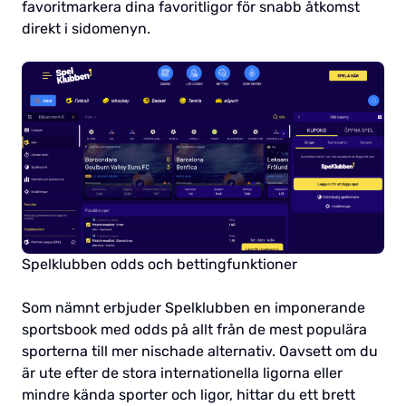
favoritmarkera dina favoritligor för snabb åtkomst
direkt i sidomenyn.
Spelklubben odds och bettingfunktioner
Som nämnt erbjuder Spelklubben en imponerande
sportsbook med odds på allt från de mest populära
sporterna till mer nischade alternativ. Oavsett om du
är ute efter de stora internationella ligorna eller
mindre kända sporter och ligor, hittar du ett brett