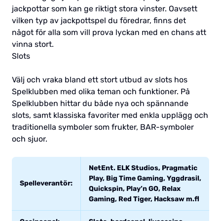
jackpottar som kan ge riktigt stora vinster. Oavsett
vilken typ av jackpottspel du föredrar, finns det
något för alla som vill prova lyckan med en chans att
vinna stort.
Slots
Välj och vraka bland ett stort utbud av slots hos
Spelklubben med olika teman och funktioner. På
Spelklubben hittar du både nya och spännande
slots, samt klassiska favoriter med enkla upplägg och
traditionella symboler som frukter, BAR-symboler
och sjuor.
NetEnt. ELK Studios, Pragmatic
Play, Big Time Gaming, Yggdrasil,
Spelleverantör:
Quickspin, Play’n GO, Relax
Gaming, Red Tiger, Hacksaw m.fl