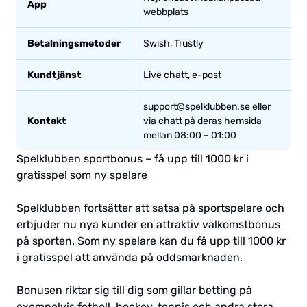
App
webbplats
Betalningsmetoder
Swish, Trustly
Kundtjänst
Live chatt, e-post
support@spelklubben.se
eller
Kontakt
via chatt på deras hemsida
mellan 08:00 – 01:00
Spelklubben sportbonus – få upp till 1000 kr i
gratisspel som ny spelare
Spelklubben fortsätter att satsa på sportspelare och
erbjuder nu nya kunder en attraktiv välkomstbonus
på sporten. Som ny spelare kan du få upp till 1000 kr
i gratisspel att använda på oddsmarknaden.
Bonusen riktar sig till dig som gillar betting på
exempelvis fotboll, hockey, tennis och andra stora