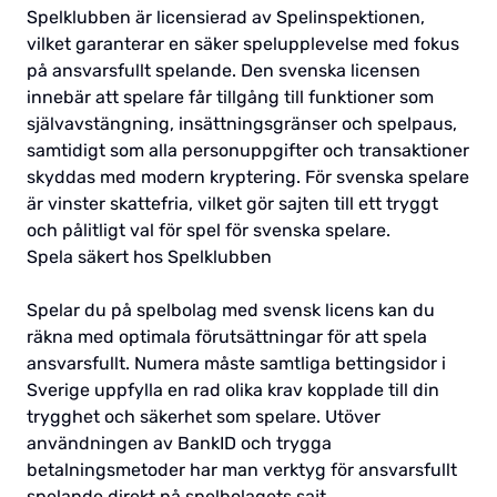
Spelklubben är licensierad av Spelinspektionen,
vilket garanterar en säker spelupplevelse med fokus
på ansvarsfullt spelande. Den svenska licensen
innebär att spelare får tillgång till funktioner som
självavstängning, insättningsgränser och spelpaus,
samtidigt som alla personuppgifter och transaktioner
skyddas med modern kryptering. För svenska spelare
är vinster skattefria, vilket gör sajten till ett tryggt
och pålitligt val för spel för svenska spelare.
Spela säkert hos Spelklubben
Spelar du på spelbolag med svensk licens kan du
räkna med optimala förutsättningar för att spela
ansvarsfullt. Numera måste samtliga bettingsidor i
Sverige uppfylla en rad olika krav kopplade till din
trygghet och säkerhet som spelare. Utöver
användningen av BankID och trygga
betalningsmetoder har man verktyg för ansvarsfullt
spelande direkt på spelbolagets sajt.