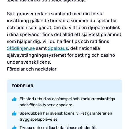
Sätt gränser redan i samband med din första
insättning gällande hur stora summor du spelar för
och tiden som går åt. Om du vill få en djupare inblick
i dina spelvanor finns det alltid ett självtest på ämnet
som hjälper dig. Vill du ha fler tips och råd finns
Stödlinjen.se
samt
Spelpaus
, det nationella
självavstängningssystemet för betting och casino
under svensk licens.
Fördelar och nackdelar
FÖRDELAR
Ett stort utbud av casinospel och konkurrenskraftiga
odds för alla typer av spelare
Spelklubben har svensk licens, vilket garanterar en
trygg spelupplevelse
Trygga och smidiga betalningsmetoder för