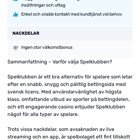
insättningar och uttag
Enkel och snabb kontakt med kundtjänst vid behov
NACKDELAR
Ingen stor välkomstbonus
Sammanfattning – Varför välja Spelklubben?
Spelklubben är ett bra alternativ för spelare som letar
efter en snabb, snygg och pålitlig bettingsida med
svensk licens. Med användarvänlighet av högsta
klass, omfattande utbud av sporter på bettingdelen,
och ett engagerande casino erbjuder Spelklubben
något för alla typer av spelare.
Trots vissa nackdelar, som avsaknaden av live
streaming och en app, är spelbolaget ett fint tillskott