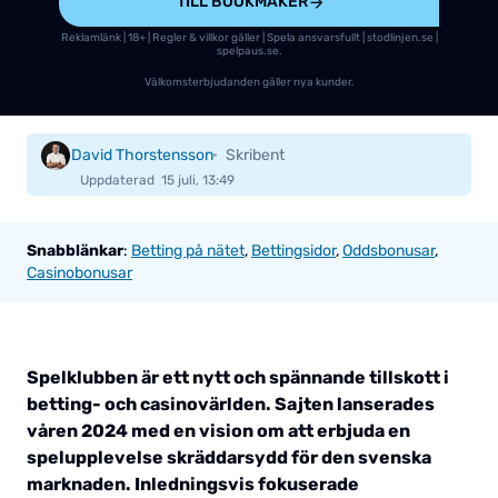
TILL BOOKMAKER
Reklamlänk | 18+ |
Regler & villkor gäller
| Spela ansvarsfullt |
stodlinjen.se
|
spelpaus.se
.
Välkomsterbjudanden gäller nya kunder.
David Thorstensson
Skribent
Uppdaterad
15 juli, 13:49
Snabblänkar
:
Betting på nätet
,
Bettingsidor
,
Oddsbonusar
,
Casinobonusar
Spelklubben är ett nytt och spännande tillskott i
betting- och casinovärlden. Sajten lanserades
våren 2024 med en vision om att erbjuda en
spelupplevelse skräddarsydd för den svenska
marknaden. Inledningsvis fokuserade