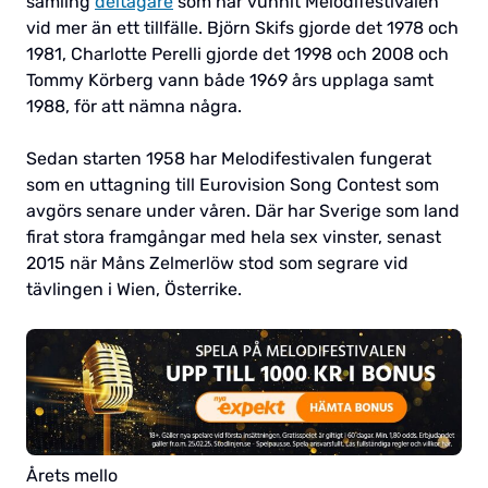
samling
deltagare
som har vunnit Melodifestivalen
vid mer än ett tillfälle. Björn Skifs gjorde det 1978 och
1981, Charlotte Perelli gjorde det 1998 och 2008 och
Tommy Körberg vann både 1969 års upplaga samt
1988, för att nämna några.
Sedan starten 1958 har Melodifestivalen fungerat
som en uttagning till Eurovision Song Contest som
avgörs senare under våren. Där har Sverige som land
firat stora framgångar med hela sex vinster, senast
2015 när Måns Zelmerlöw stod som segrare vid
tävlingen i Wien, Österrike.
Årets mello