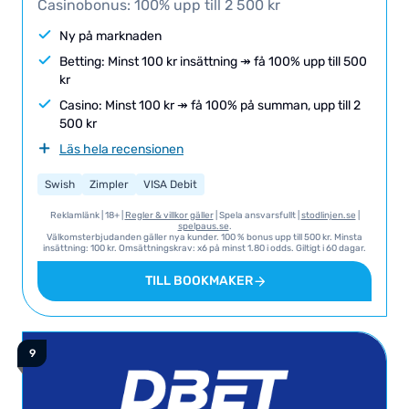
Casinobonus: 100% upp till 2 500 kr
Ny på marknaden
Betting: Minst 100 kr insättning ↠ få 100% upp till 500
kr
Casino: Minst 100 kr ↠ få 100% på summan, upp till 2
500 kr
Läs hela recensionen
Swish
Zimpler
VISA Debit
Reklamlänk | 18+ |
Regler & villkor gäller
| Spela ansvarsfullt |
stodlinjen.se
|
spelpaus.se
.
Välkomsterbjudanden gäller nya kunder. 100 % bonus upp till 500 kr. Minsta
insättning: 100 kr. Omsättningskrav: x6 på minst 1.80 i odds. Giltigt i 60 dagar.
Ytterligare villkor och krav: Vi hänvisar till QuickCasino för T&C i sin helhet
gällande detta erbjudande.
TILL BOOKMAKER