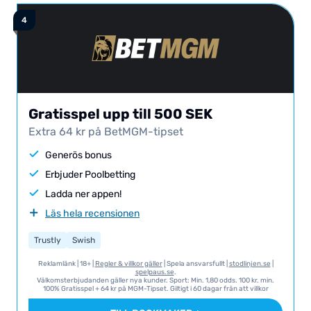
Gratisspel upp till 500 SEK
Extra 64 kr på BetMGM-tipset
Generös bonus
Erbjuder Poolbetting
Ladda ner appen!
Läs hela recensionen
Trustly
Swish
Reklamlänk | 18+ |
Regler & villkor gäller
| Spela ansvarsfullt |
stodlinjen.se
|
spelpaus.se
.
Välkomsterbjudanden gäller nya kunder. Sport: Min. 1,80 odds. 100 kr. min.
100% Gratisspel + 64 kr på MGM-Tipset. Giltigt i 60 dagar från att villkor
uppfylls. Livecasino: Min insättning 100 kr. 30x omsättningskrav. Erbjudandet
giltigt i 60 dagar. Casino: Min insättning 100 kr. 20x omsättningskrav.