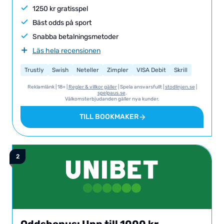
1250 kr gratisspel
Bäst odds på sport
Snabba betalningsmetoder
Läs hela recensionen
Trustly
Swish
Neteller
Zimpler
VISA Debit
Skrill
Reklamlänk | 18+ |
Regler & villkor gäller
| Spela ansvarsfullt |
stodlinjen.se
|
spelpaus.se
.
Välkomsterbjudanden gäller nya kunder.
TILL BOOKMAKER
Oddsbonus: Upp till 1000 kr