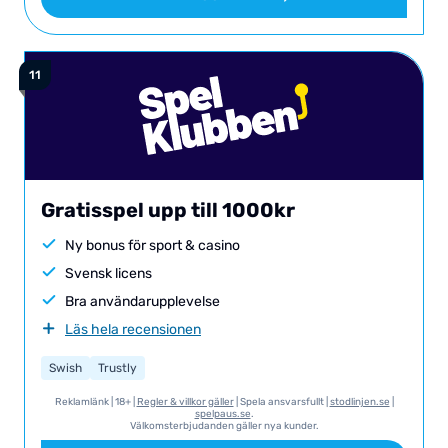
Gratisspel upp till 1000kr
Ny bonus för sport & casino
Svensk licens
Bra användarupplevelse
Läs hela recensionen
Swish
Trustly
Reklamlänk | 18+ |
Regler & villkor gäller
| Spela ansvarsfullt |
stodlinjen.se
|
spelpaus.se
.
Välkomsterbjudanden gäller nya kunder.