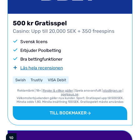
500 kr Gratisspel
Casino: Upp till 20,000 SEK + 350 freespins
Svensk licens
Erbjuder Poolbetting
Bra bettingfunktioner
Läs hela recensionen
Swish
Trustly
VISA Debit
Reklamlänk | 18+ |
Regler & villkor gäller
| Spela ansvarsfullt |
stodlinjen.se
|
spelpaus.se
.
Välkomsterbjudanden gäller nya kunder. Sport: Gratisspel upp till 500 SEK.
Minsta odds 1.80. Minsta insättning 100 SEK. Gratisspelet måste användas
inom 60 dagar från aktivering och gäller endast ett spel. Vinster är direkt
uttagsbara utan omsättningskrav. Casino: Upp till 20 000 SEK i
TILL BOOKMAKER
insättningsbonus + 350 freespins på Lucky McGee and The Rainbow Treasure
(värde 1 SEK per snurr). Minsta insättning 100 SEK. Freespins aktiveras i 14
omgångar med 25 snurr vardera och måste användas inom 7 dagar från
tillgänglighet. Vinster från freespins omsätts 35x inom 60 dagar.
Insättningsbonusen omsätts 125x och kan tas ut stegvis.