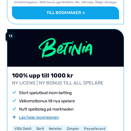
Omsättningskrav. 100% bonus upp till 600 kr. Min. 1,80 odds. Giltigt i 60 dagar
från att villkor uppfylls.
TILL BOOKMAKER
100% upp till 1000 kr
NY LICENS | NY BONUS TILL ALL SPELARE
Stort spelutbud inom betting
Välkomstbonus till nya spelare
Nytt spelbolag på marknaden
Läs hela recensionen
VISA Debit
Skrill
Neteller
Zimpler
Paysafecard