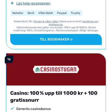
Läs hela recensionen
Neteller
Skrill
VISA Debit
Paypal
Trustly
Reklamlänk | 18+ |
Regler & villkor gäller
| Spela ansvarsfullt |
stodlinjen.se
|
spelpaus.se
.
Välkomsterbjudanden gäller nya kunder. 100 % upp till 1000 kr. Minsta
insättning: 100 kr. Omsättningskrav: 40x bonusbeloppet. Giltigt i 60 dagar.
Ytterligare villkor och krav: Vi hänvisar till Race Casino för T&C i sin helhet
gällande detta erbjudande.
TILL BOOKMAKER
Casino: 100 % upp till 1 000 kr + 100
gratissnurr
Generös casinobonus