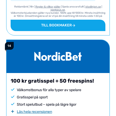
Swish
Trustly
Reklamlänk | 18+ |
Regler & villkor gäller
| Spela ansvarsfullt |
stodlinjen.se
|
spelpaus.se
.
Välkomsterbjudanden gäller nya kunder. 100% upp till 1000 kr. Minsta insättning
är 100 kr. Omsättningskravet är x1 på din insättning till minsta odds 1.50 på
sport. Omsättningskravet för bonusen är X6 till minsta oddset 1.80 eller 1.40
per urval för multispel. Tidsgräns: 60 dagar. Ytterligare villkor och krav: Vi
TILL BOOKMAKER
hänvisar till Betinia för T&C i sin helhet gällande detta erbjudande.
100 kr gratisspel + 50 freespins!
Välkomstbonus för alla typer av spelare
Gratisspel på sport
Stort spelutbud – spela på lägre ligor
Läs hela recensionen