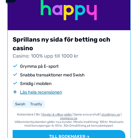
Sprillans ny sida för betting och
casino
Casino: 100% upp till 1000 kr
Grymma på E-sport
Snabba transaktioner med Swish
Smidig i mobilen
Läs hela recensionen
Swish
Trustly
Reklamlänk | 18+ |
Regler & villkor gäller
| Spela ansvarsfullt |
stodlinjen.se
|
spelpaus.se
.
Välkomsterbjudanden gäller nya kunder. Minsta insättning: 100 kr. Maxinsats
med bonuspengar är 50 kr. 30x Omsättning på bonusbeloppet.
TILL BOOKMAKER