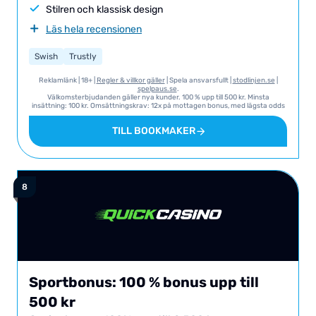
Stilren och klassisk design
Läs hela recensionen
Swish
Trustly
Reklamlänk | 18+ |
Regler & villkor gäller
| Spela ansvarsfullt |
stodlinjen.se
|
spelpaus.se
.
Välkomsterbjudanden gäller nya kunder. 100 % upp till 500 kr. Minsta
insättning: 100 kr. Omsättningskrav: 12x på mottagen bonus, med lägsta odds
på 1.80. Giltigt 60 dagar. Ytterligare villkor och krav: Vi hänvisar till Speedybet
för T&C i sin helhet gällande detta erbjudande.
TILL BOOKMAKER
Sportbonus: 100 % bonus upp till
500 kr