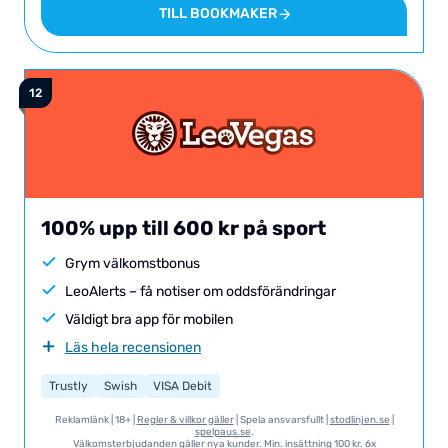
TILL BOOKMAKER
100% upp till 600 kr på sport
Grym välkomstbonus
LeoAlerts – få notiser om oddsförändringar
Väldigt bra app för mobilen
Läs hela recensionen
Trustly
Swish
VISA Debit
Reklamlänk | 18+ |
Regler & villkor gäller
| Spela ansvarsfullt |
stodlinjen.se
|
spelpaus.se
.
Välkomsterbjudanden gäller nya kunder. Min. insättning 100 kr. 6x