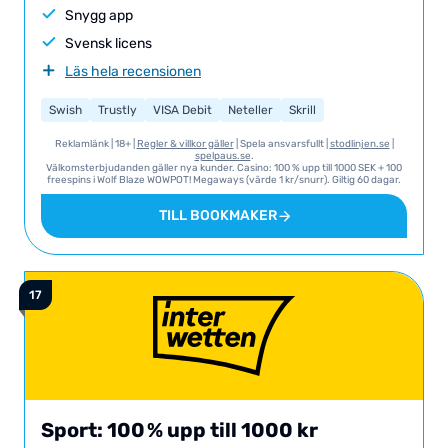
Snygg app
Svensk licens
Läs hela recensionen
Swish
Trustly
VISA Debit
Neteller
Skrill
Paysafecard
Zimpler
Reklamlänk | 18+ |
Regler & villkor gäller
| Spela ansvarsfullt |
stodlinjen.se
|
spelpaus.se
.
Välkomsterbjudanden gäller nya kunder. Casino: 100 % upp till 1000 SEK + 100
freespins i Wolf Blaze WOWPOT! Megaways (värde 1 kr/snurr). Giltig 60 dagar.
Insättning + bonus måste omsättas 20 gånger i casino eller livecasino.
Spelautomater: 100 % Live Casino: 10 % Exkluderade spel listas på sajten.
TILL BOOKMAKER
Minsta insättning 100 kr. Ytterligare villkor och krav: Vi hänvisar till
Casinostugan för T&C I sin helhet gällande detta erbjudande.
Sport: 100 % upp till 1000 kr