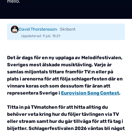
mello.
David Thorstensson
Skribent
Uppdaterad
9 juli, 15:21
Det är dags för en ny upplaga av Melodifestivalen,
Sveriges mest älskade musiktävling. Varje år
samlas miljontals tittare framför TV:n eller på
plats i arenorna för att följa schlagerfesten där en
vinnare koras och som dessutom får äran att
representera Sverige i
Eurovision Song Contest
.
Titta in på TVmatchen för att hitta allting du
behöver veta kring hur du följer tävlingen via TV
eller stream samt hur du går tillväga för att få tag i
biljetter. Schlagerfestivalen 2026 väntas bli något