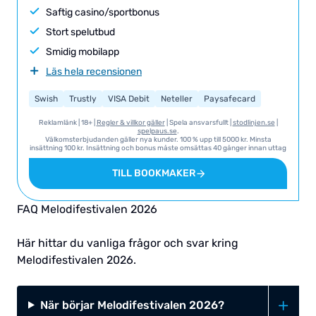
Saftig casino/sportbonus
Stort spelutbud
Smidig mobilapp
Läs hela recensionen
Swish
Trustly
VISA Debit
Neteller
Paysafecard
Skrill
Reklamlänk | 18+ |
Regler & villkor gäller
| Spela ansvarsfullt |
stodlinjen.se
|
spelpaus.se
.
Välkomsterbjudanden gäller nya kunder. 100 % upp till 5000 kr. Minsta
insättning 100 kr. Insättning och bonus måste omsättas 40 gånger innan uttag
kan göras. Omsättningen ska ske inom 90 dagar. Ytterligare villkor och krav: Vi
hänvisar till Interwetten för T&C I sin helhet gällande detta erbjudande.
TILL BOOKMAKER
FAQ Melodifestivalen 2026
Här hittar du vanliga frågor och svar kring
Melodifestivalen 2026.
När börjar Melodifestivalen 2026?