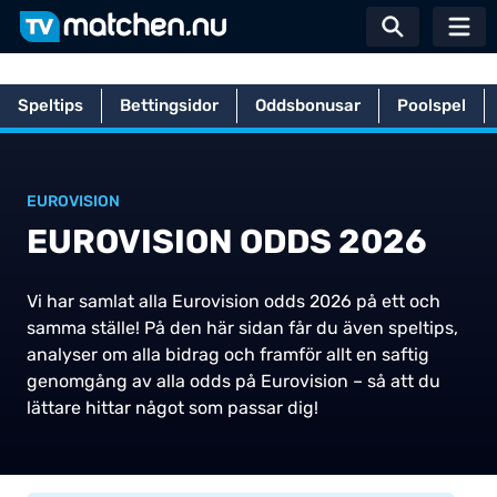
Växla sö
Speltips
Bettingsidor
Oddsbonusar
Poolspel
Hem
Betting
Odds-guider
Eurovision odds 2026
EUROVISION
EUROVISION ODDS 2026
Vi har samlat alla Eurovision odds 2026 på ett och
samma ställe! På den här sidan får du även speltips,
analyser om alla bidrag och framför allt en saftig
genomgång av alla odds på Eurovision – så att du
lättare hittar något som passar dig!