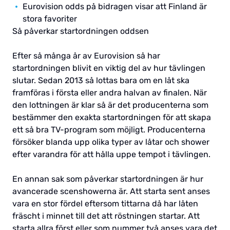
Eurovision odds på bidragen visar att Finland är
stora favoriter
Så påverkar startordningen oddsen
Efter så många år av Eurovision så har
startordningen blivit en viktig del av hur tävlingen
slutar. Sedan 2013 så lottas bara om en låt ska
framföras i första eller andra halvan av finalen. När
den lottningen är klar så är det producenterna som
bestämmer den exakta startordningen för att skapa
ett så bra TV-program som möjligt. Producenterna
försöker blanda upp olika typer av låtar och shower
efter varandra för att hålla uppe tempot i tävlingen.
En annan sak som påverkar startordningen är hur
avancerade scenshowerna är. Att starta sent anses
vara en stor fördel eftersom tittarna då har låten
fräscht i minnet till det att röstningen startar. Att
starta allra först eller som nummer två anses vara det