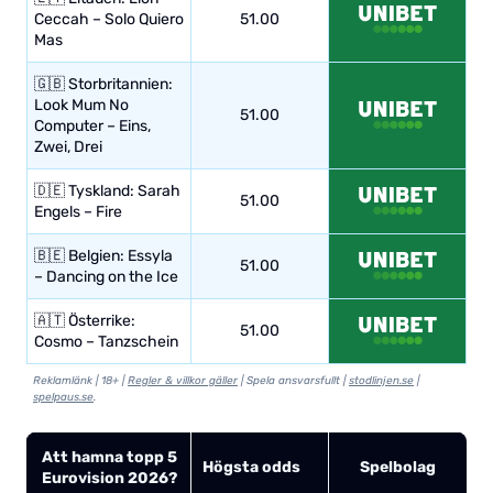
Ceccah – Solo Quiero
51.00
Mas
🇬🇧 Storbritannien:
Look Mum No
51.00
Computer – Eins,
Zwei, Drei
🇩🇪 Tyskland: Sarah
51.00
Engels – Fire
🇧🇪 Belgien: Essyla
51.00
– Dancing on the Ice
🇦🇹 Österrike:
51.00
Cosmo – Tanzschein
Reklamlänk | 18+ |
Regler & villkor gäller
| Spela ansvarsfullt |
stodlinjen.se
|
spelpaus.se
.
Att hamna topp 5
Högsta odds
Spelbolag
Eurovision 2026?