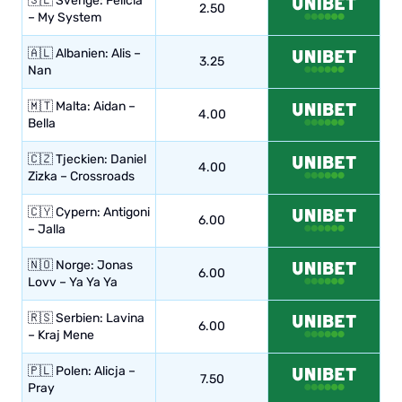
🇸🇪 Sverige: Felicia
2.50
– My System
🇦🇱 Albanien: Alis –
3.25
Nan
🇲🇹 Malta: Aidan –
4.00
Bella
🇨🇿 Tjeckien: Daniel
4.00
Zizka – Crossroads
🇨🇾 Cypern: Antigoni
6.00
– Jalla
🇳🇴 Norge: Jonas
6.00
Lovv – Ya Ya Ya
🇷🇸 Serbien: Lavina
6.00
– Kraj Mene
🇵🇱 Polen: Alicja –
7.50
Pray