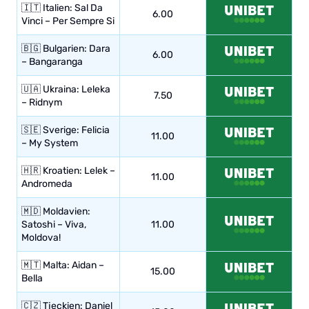
🇮🇹 Italien: Sal Da
6.00
Vinci – Per Sempre Si
🇧🇬 Bulgarien: Dara
6.00
– Bangaranga
🇺🇦 Ukraina: Leleka
7.50
– Ridnym
🇸🇪 Sverige: Felicia
11.00
– My System
🇭🇷 Kroatien: Lelek –
11.00
Andromeda
🇲🇩 Moldavien:
Satoshi – Viva,
11.00
Moldova!
🇲🇹 Malta: Aidan –
15.00
Bella
🇨🇿 Tjeckien: Daniel