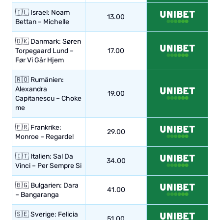
🇮🇱 Israel: Noam
13.00
Bettan – Michelle
🇩🇰 Danmark: Søren
Torpegaard Lund –
17.00
Før Vi Går Hjem
🇷🇴 Rumänien:
Alexandra
19.00
Capitanescu – Choke
me
🇫🇷 Frankrike:
29.00
Monroe – Regarde!
🇮🇹 Italien: Sal Da
34.00
Vinci – Per Sempre Si
🇧🇬 Bulgarien: Dara
41.00
– Bangaranga
🇸🇪 Sverige: Felicia
51.00