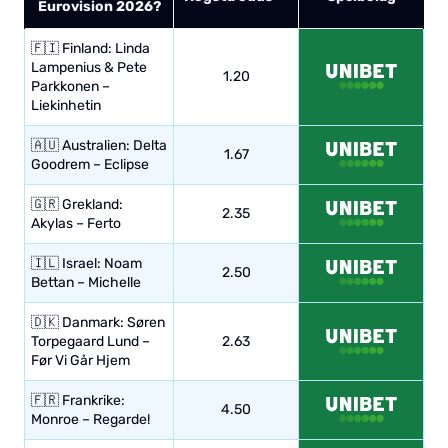
Eurovision 2026?
🇫🇮 Finland: Linda
Lampenius & Pete
1.20
Parkkonen –
Liekinhetin
🇦🇺 Australien: Delta
1.67
Goodrem – Eclipse
🇬🇷 Grekland:
2.35
Akylas – Ferto
🇮🇱 Israel: Noam
2.50
Bettan – Michelle
🇩🇰 Danmark: Søren
Torpegaard Lund –
2.63
Før Vi Går Hjem
🇫🇷 Frankrike:
4.50
Monroe – Regarde!