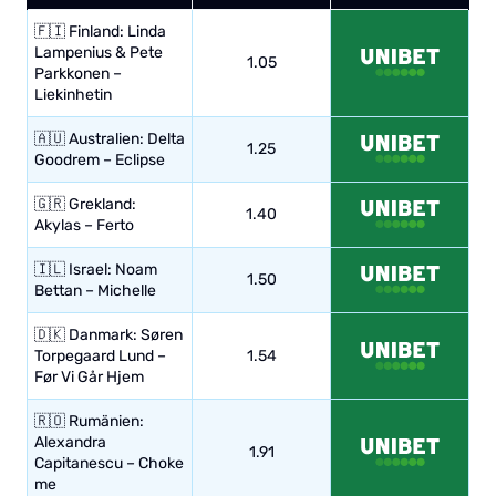
🇫🇮 Finland: Linda
Lampenius & Pete
1.05
Parkkonen –
Liekinhetin
🇦🇺 Australien: Delta
1.25
Goodrem – Eclipse
🇬🇷 Grekland:
1.40
Akylas – Ferto
🇮🇱 Israel: Noam
1.50
Bettan – Michelle
🇩🇰 Danmark: Søren
Torpegaard Lund –
1.54
Før Vi Går Hjem
🇷🇴 Rumänien:
Alexandra
1.91
Capitanescu – Choke
me