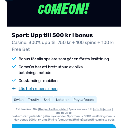
Sport: Upp till 500 kr i bonus
Casino: 300% upp till 750 kr + 100 spins + 100 kr
Free Bet
Bonus för alla spelare som gör en första insättning
ComeOn har ett brett utbud av olika
betalningsmetoder
Outstanding i mobilen
Läs hela recensionen
Swish
Trustly
Skrill
Neteller
Paysafecard
VISA Debit
Reklamlänk | 18+ |
Regler & villkor gäller
| Spela ansvarsfullt |
stodlinjen.se
|
spelpaus.se
.
Välkomsterbjudanden gäller nya kunder. Sportbonus: 100% insättningsbonus.
Max bonus 500 kr. 6x omsättning (bonus+insättning) på betting, minsta odds
1.8 på singel eller kombobet. Tipset ingår ej i omsättning.. Giltigt 60 dagar.
Casino: 300% insättningsbonus + 100 spins på Treasures of Kilauea 2 + 100 kr