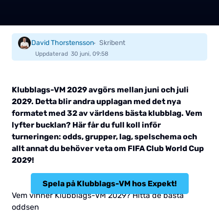
David Thorstensson
Skribent
Uppdaterad
30 juni, 09:58
Klubblags-VM 2029 avgörs mellan juni och juli
2029. Detta blir andra upplagan med det nya
formatet med 32 av världens bästa klubblag. Vem
lyfter bucklan? Här får du full koll inför
turneringen: odds, grupper, lag, spelschema och
allt annat du behöver veta om FIFA Club World Cup
2029!
Spela på Klubblags-VM hos Expekt!
Vem vinner Klubblags-VM 2029? Hitta de bästa
oddsen