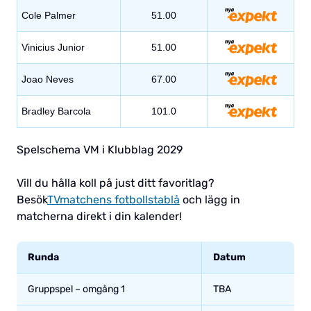
Cole Palmer
51.00
Vinicius Junior
51.00
Joao Neves
67.00
Bradley Barcola
101.0
Spelschema VM i Klubblag 2029
Vill du hålla koll på just ditt favoritlag?
Besök
TVmatchens fotbollstablå
och lägg in
matcherna direkt i din kalender!
Runda
Datum
Gruppspel – omgång 1
TBA