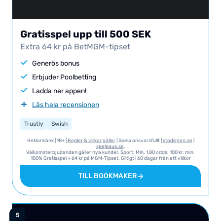
Gratisspel upp till 500 SEK
Extra 64 kr på BetMGM-tipset
Generös bonus
Erbjuder Poolbetting
Ladda ner appen!
Läs hela recensionen
Trustly
Swish
Reklamlänk | 18+ |
Regler & villkor gäller
| Spela ansvarsfullt |
stodlinjen.se
|
spelpaus.se
.
Välkomsterbjudanden gäller nya kunder. Sport: Min. 1,80 odds. 100 kr. min.
100% Gratisspel + 64 kr på MGM-Tipset. Giltigt i 60 dagar från att villkor
uppfylls. Livecasino: Min insättning 100 kr. 30x omsättningskrav. Erbjudandet
giltigt i 60 dagar. Casino: Min insättning 100 kr. 20x omsättningskrav.
TILL BOOKMAKER
Gratisspins är omsättningsfria & giltiga i 60 dagar. Ev. vinster är riktiga pengar.
Ytterligare villkor och krav: Vi hänvisar till BetMGM för T&C i sin helhet gällande
detta erbjudande.