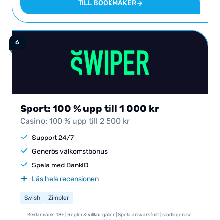
TILL BOOKMAKER
Free Bet. Gäller vid första insättning. Minsta insättning 100 kr. Free Bet (min.
odds 1.80) att använda på ComeOn Betting. Bonus och insättning måste
omsättas 20x i casinot/livecasinot innan uttag är möjligt. Omsättningskravet
måste uppfyllas inom 60 dagar efter att bonusen aktiveras. Eventuella
bonuspengar som inte har omsatts efter 60 dagar förverkas. Ytterligare villkor
och krav: Vi hänvisar till ComeOn för T&C i sin helhet gällande detta
erbjudande.
Sport: 100 % upp till 1 000 kr
Casino: 100 % upp till 2 500 kr
Support 24/7
Generös välkomstbonus
Spela med BankID
Läs hela recensionen
Swish
Zimpler
Reklamlänk | 18+ |
Regler & villkor gäller
| Spela ansvarsfullt |
stodlinjen.se
|