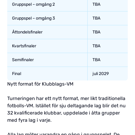
Gruppspel – omgång 2
TBA
Gruppspel – omgång 3
TBA
Åttondelsfinaler
TBA
Kvartsfinaler
TBA
Semifinaler
TBA
Final
juli 2029
Nytt format för Klubblags-VM
Turneringen har ett nytt format, mer likt traditionella
fotbolls-VM. Istället för sju deltagande lag blir det nu
32 kvalificerade klubbar, uppdelade i åtta grupper
med fyra lag i varje.
Alla lag möter varandra en gång i gruppspelet. De