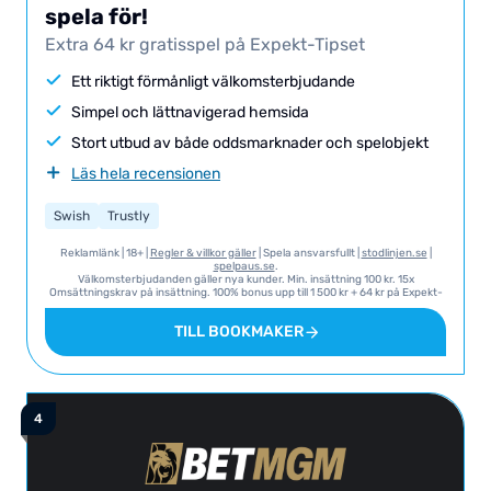
spela för!
Extra 64 kr gratisspel på Expekt-Tipset
Ett riktigt förmånligt välkomsterbjudande
Simpel och lättnavigerad hemsida
Stort utbud av både oddsmarknader och spelobjekt
Läs hela recensionen
Swish
Trustly
Reklamlänk | 18+ |
Regler & villkor gäller
| Spela ansvarsfullt |
stodlinjen.se
|
spelpaus.se
.
Välkomsterbjudanden gäller nya kunder. Min. insättning 100 kr. 15x
Omsättningskrav på insättning. 100% bonus upp till 1 500 kr + 64 kr på Expekt-
Tipset. Min. 1,80 odds. Giltigt i 90 dagar från att villkor uppfylls.
TILL BOOKMAKER