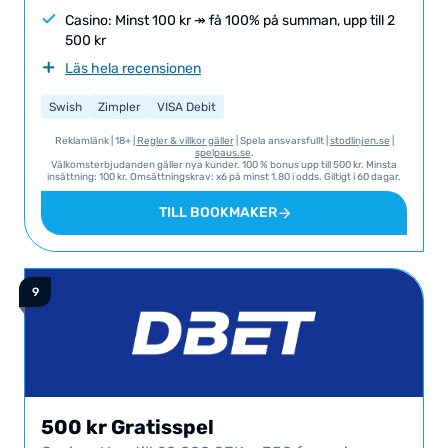
Casino: Minst 100 kr ↠ få 100% på summan, upp till 2
500 kr
Läs hela recensionen
Swish
Zimpler
VISA Debit
Reklamlänk | 18+ |
Regler & villkor gäller
| Spela ansvarsfullt |
stodlinjen.se
|
spelpaus.se
.
Välkomsterbjudanden gäller nya kunder. 100 % bonus upp till 500 kr. Minsta
insättning: 100 kr. Omsättningskrav: x6 på minst 1.80 i odds. Giltigt i 60 dagar.
Ytterligare villkor och krav: Vi hänvisar till QuickCasino för T&C i sin helhet
gällande detta erbjudande.
TILL BOOKMAKER
500 kr Gratisspel