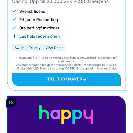
Casino: Upp till 20,000 SEK + 350 freespins
Svensk licens
Erbjuder Poolbetting
Bra bettingfunktioner
Läs hela recensionen
Swish
Trustly
VISA Debit
Reklamlänk | 18+ |
Regler & villkor gäller
| Spela ansvarsfullt |
stodlinjen.se
|
spelpaus.se
.
Välkomsterbjudanden gäller nya kunder. Sport: Gratisspel upp till 500 SEK.
Minsta odds 1.80. Minsta insättning 100 SEK. Gratisspelet måste användas
inom 60 dagar från aktivering och gäller endast ett spel. Vinster är direkt
uttagsbara utan omsättningskrav. Casino: Upp till 20 000 SEK i
TILL BOOKMAKER
insättningsbonus + 350 freespins på Lucky McGee and The Rainbow Treasure
(värde 1 SEK per snurr). Minsta insättning 100 SEK. Freespins aktiveras i 14
omgångar med 25 snurr vardera och måste användas inom 7 dagar från
tillgänglighet. Vinster från freespins omsätts 35x inom 60 dagar.
Insättningsbonusen omsätts 125x och kan tas ut stegvis.