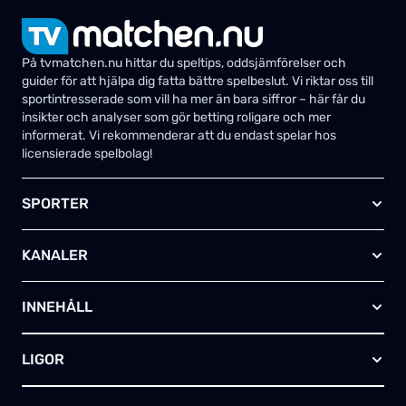
På tvmatchen.nu hittar du speltips, oddsjämförelser och
guider för att hjälpa dig fatta bättre spelbeslut. Vi riktar oss till
sportintresserade som vill ha mer än bara siffror – här får du
insikter och analyser som gör betting roligare och mer
informerat. Vi rekommenderar att du endast spelar hos
licensierade spelbolag!
SPORTER
Fotboll
KANALER
Ishockey
Amerikansk fotboll
Viaplay SE
Basket
INNEHÅLL
TV4 Play Sport Total
Handboll
Kanal 5
Om oss
Rugby
HBO Max (SE)
LIGOR
Kontakta oss
Innebandy
Alla kanaler
Annonsera
Futsal
EFL-cupen