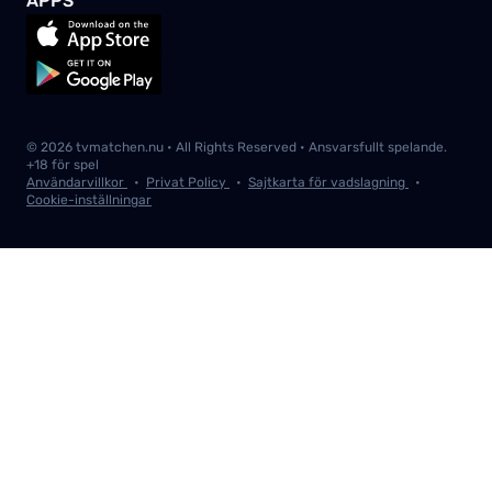
APPS
Djurgårdens IF
Formel 1
IFK Göteborg
UEFA Conference League
Hammarby IF
Alpina Världscupen
Sverige
Längdskidor Världscupen
Sverige (Tre Kronor)
Skidskytte Världscupen
Alla lag
© 2026 tvmatchen.nu • All Rights Reserved • Ansvarsfullt spelande.
Alla ligor
+18 för spel
Användarvillkor
•
Privat Policy
•
Sajtkarta för vadslagning
•
Cookie-inställningar