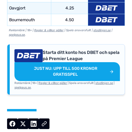
Oavgjort
4.25
Bournemouth
4.50
Reklamlänk | 18+ |
Regler & villkor gäller
| Spela ansvarsfullt |
stodlinjen.se
|
spelpaus.se
.
Starta ditt konto hos DBET och spela
på Premier League
JUST NU: UPP TILL 500 KRONOR
GRATISSPEL
Reklamlänk | 18+ |
Regler & villkor gäller
| Spela ansvarsfullt |
stodlinjen.se
|
spelpaus.se
.