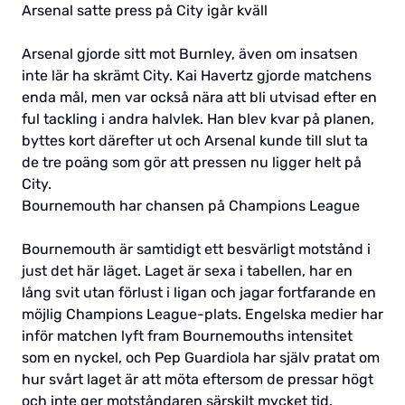
Arsenal satte press på City igår kväll
Arsenal gjorde sitt mot Burnley, även om insatsen
inte lär ha skrämt City. Kai Havertz gjorde matchens
enda mål, men var också nära att bli utvisad efter en
ful tackling i andra halvlek. Han blev kvar på planen,
byttes kort därefter ut och Arsenal kunde till slut ta
de tre poäng som gör att pressen nu ligger helt på
City.
Bournemouth har chansen på Champions League
Bournemouth är samtidigt ett besvärligt motstånd i
just det här läget. Laget är sexa i tabellen, har en
lång svit utan förlust i ligan och jagar fortfarande en
möjlig Champions League-plats. Engelska medier har
inför matchen lyft fram Bournemouths intensitet
som en nyckel, och Pep Guardiola har själv pratat om
hur svårt laget är att möta eftersom de pressar högt
och inte ger motståndaren särskilt mycket tid.