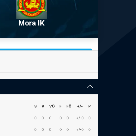
Mora IK
S
V
VÖ
F
FÖ
+/-
P
0
0
0
0
0
+/-0
0
0
0
0
0
0
+/-0
0