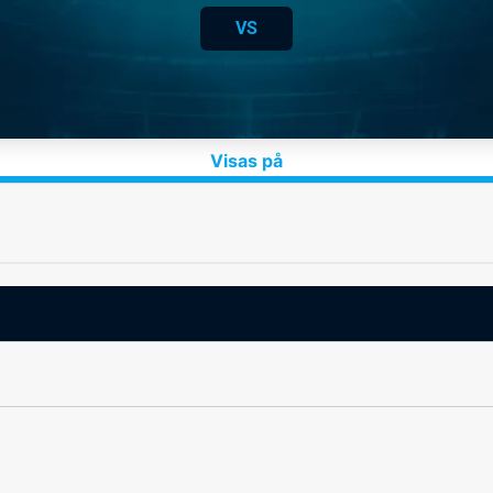
VS
Visas på