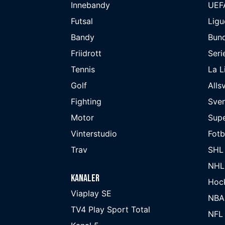
Innebandy
UEF
Futsal
Ligu
Bandy
Bund
Friidrott
Seri
Tennis
La L
Golf
Alls
Fighting
Sve
Motor
Supe
Vinterstudio
Fot
Trav
SHL
NHL
Kanaler
Hoc
Viaplay SE
NBA
TV4 Play Sport Total
NFL