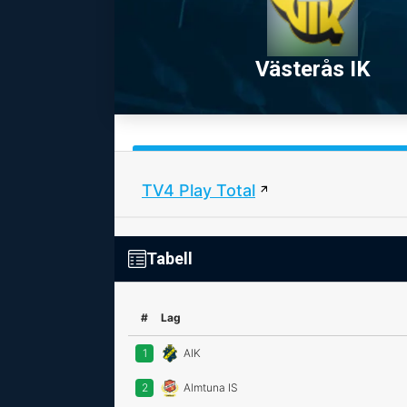
Västerås IK
TV4 Play Total
Tabell
#
Lag
1
AIK
2
Almtuna IS