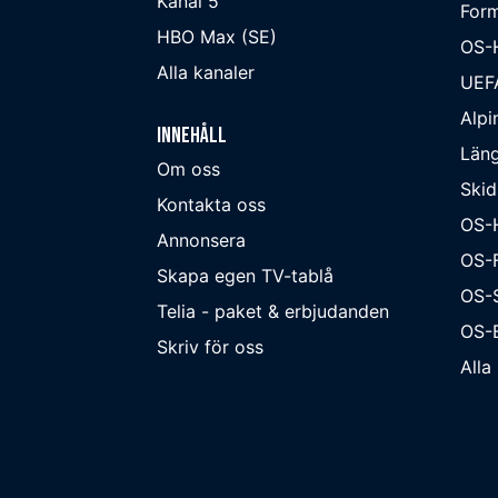
Kanal 5
Form
HBO Max (SE)
OS-
Alla kanaler
UEF
Alpi
Innehåll
Läng
Om oss
Skid
Kontakta oss
OS-
Annonsera
OS-F
Skapa egen TV-tablå
OS-
Telia - paket & erbjudanden
OS-B
Skriv för oss
Alla 