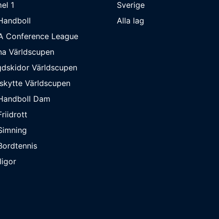
el 1
Sverige
Handboll
Alla lag
A Conference League
na Världscupen
dskidor Världscupen
skytte Världscupen
Handboll Dam
riidrott
Simning
ordtennis
ligor