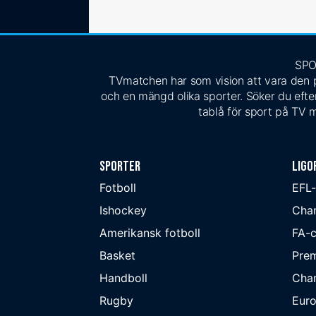
SPO
TVmatchen har som vision att vara den pe
och en mängd olika sporter. Söker du efter
tablå för sport på TV m
Sporter
Ligo
Fotboll
EFL
Ishockey
Cha
Amerikansk fotboll
FA-
Basket
Prem
Handboll
Cha
Rugby
Eur