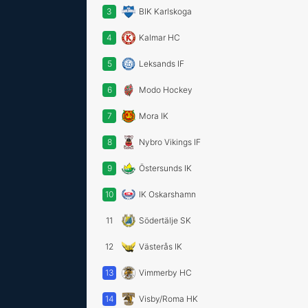
3
BIK Karlskoga
4
Kalmar HC
5
Leksands IF
6
Modo Hockey
7
Mora IK
8
Nybro Vikings IF
9
Östersunds IK
10
IK Oskarshamn
11
Södertälje SK
12
Västerås IK
13
Vimmerby HC
14
Visby/Roma HK