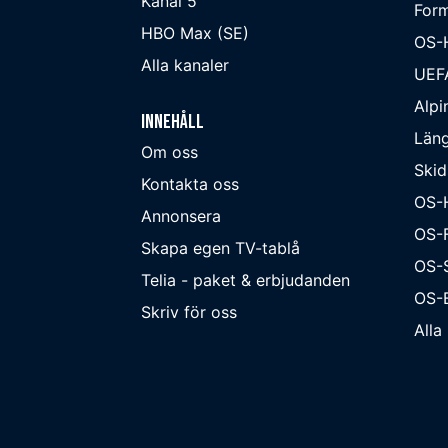
Kanal 5
Form
HBO Max (SE)
OS-
Alla kanaler
UEF
Alpi
Innehåll
Läng
Om oss
Skid
Kontakta oss
OS-
Annonsera
OS-F
Skapa egen TV-tablå
OS-
Telia - paket & erbjudanden
OS-B
Skriv för oss
Alla 