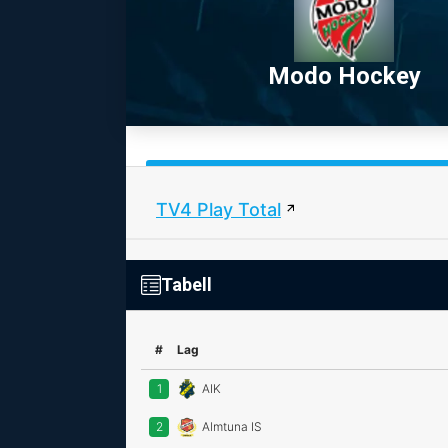
Modo Hockey
TV4 Play Total
Tabell
#
Lag
1
AIK
2
Almtuna IS