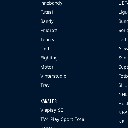
Innebandy
UEF
Futsal
Ligu
Bandy
Bund
Friidrott
Seri
Tennis
La L
Golf
Alls
Fighting
Sve
Motor
Supe
Vinterstudio
Fot
Trav
SHL
NHL
Kanaler
Hoc
Viaplay SE
NBA
TV4 Play Sport Total
NFL