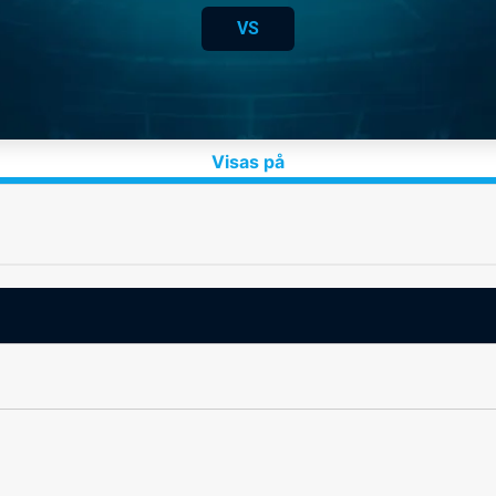
VS
Visas på