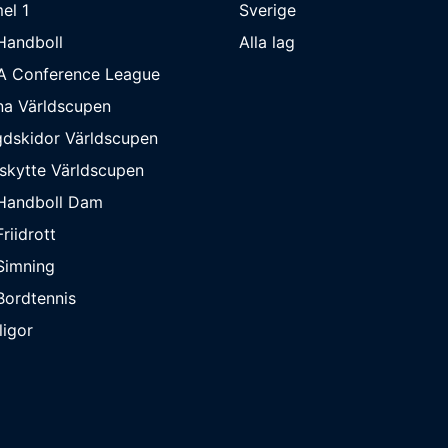
el 1
Sverige
Handboll
Alla lag
A Conference League
na Världscupen
dskidor Världscupen
skytte Världscupen
Handboll Dam
riidrott
Simning
ordtennis
ligor