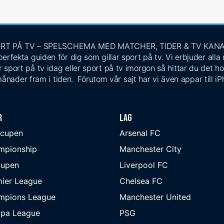
RT PÅ TV – SPELSCHEMA MED MATCHER, TIDER & TV KAN
rfekta guiden för dig som gillar sport på tv. Vi erbjuder alla
 sport på tv idag eller sport på tv imorgon så hittar du det ho
ånader fram i tiden. Förutom vår sajt har vi även appar till i
r
Lag
-cupen
Arsenal FC
mpionship
Manchester City
cupen
Liverpool FC
ier League
Chelsea FC
mpions League
Manchester United
opa League
PSG