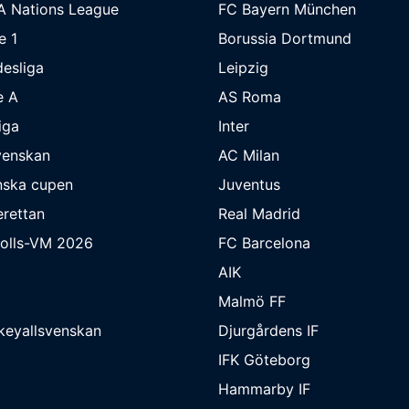
A Nations League
FC Bayern München
e 1
Borussia Dortmund
esliga
Leipzig
e A
AS Roma
iga
Inter
venskan
AC Milan
nska cupen
Juventus
rettan
Real Madrid
bolls-VM 2026
FC Barcelona
AIK
Malmö FF
keyallsvenskan
Djurgårdens IF
IFK Göteborg
Hammarby IF