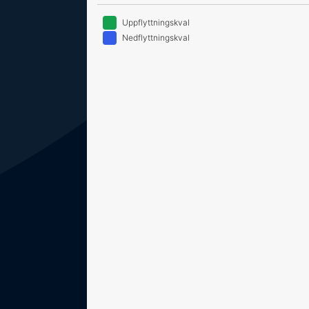
Uppflyttningskval
Nedflyttningskval