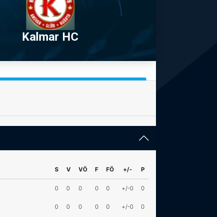
Kalmar HC
S
V
VÖ
F
FÖ
+/-
P
0
0
0
0
0
+/-0
0
0
0
0
0
0
+/-0
0