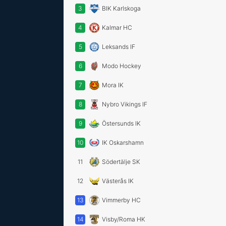
3
BIK Karlskoga
4
Kalmar HC
5
Leksands IF
6
Modo Hockey
7
Mora IK
8
Nybro Vikings IF
9
Östersunds IK
10
IK Oskarshamn
11
Södertälje SK
12
Västerås IK
13
Vimmerby HC
14
Visby/Roma HK