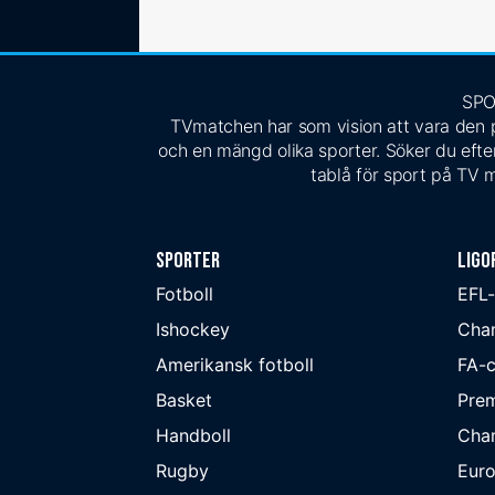
SPO
TVmatchen har som vision att vara den pe
och en mängd olika sporter. Söker du efter
tablå för sport på TV m
Sporter
Ligo
Fotboll
EFL
Ishockey
Cha
Amerikansk fotboll
FA-
Basket
Prem
Handboll
Cha
Rugby
Eur