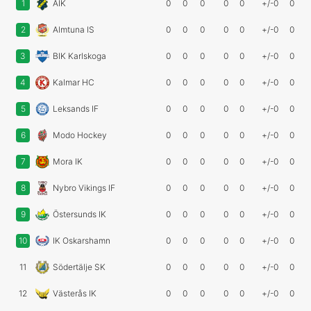
1
AIK
0
0
0
0
0
+/-0
0
2
Almtuna IS
0
0
0
0
0
+/-0
0
3
BIK Karlskoga
0
0
0
0
0
+/-0
0
4
Kalmar HC
0
0
0
0
0
+/-0
0
5
Leksands IF
0
0
0
0
0
+/-0
0
6
Modo Hockey
0
0
0
0
0
+/-0
0
7
Mora IK
0
0
0
0
0
+/-0
0
8
Nybro Vikings IF
0
0
0
0
0
+/-0
0
9
Östersunds IK
0
0
0
0
0
+/-0
0
10
IK Oskarshamn
0
0
0
0
0
+/-0
0
11
Södertälje SK
0
0
0
0
0
+/-0
0
12
Västerås IK
0
0
0
0
0
+/-0
0