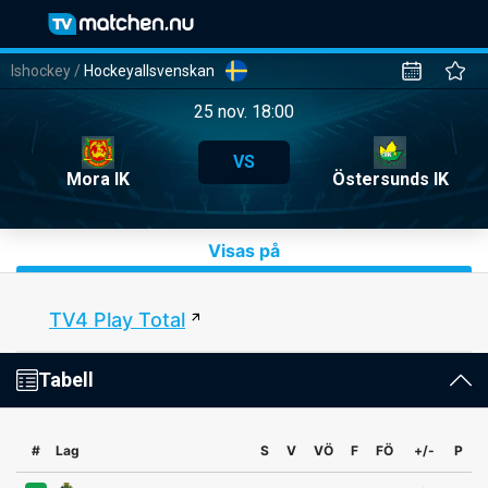
Ishockey
/
Hockeyallsvenskan
25 nov. 18:00
VS
Mora IK
Östersunds IK
Visas på
TV4 Play Total
Tabell
#
Lag
S
V
VÖ
F
FÖ
+/-
P