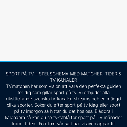
SPORT PÅ TV – SPELSCHEMA MED MATCHER, TIDER &
TV KANALER
TVmatchen har som vision att vara den perfekta guiden
för dig som gillar sport på tv. Vi erbjuder alla
rikstäckande svenska tv-kanaler, streams och en mängd
olika sporter. Söker du efter sport på tv idag eller sport
på tv imorgon så hittar du det hos oss. Bläddra i
kalendern så kan du se tv-tablå för sport på TV månader
fram i tiden. Förutom vår sajt har vi även appar till