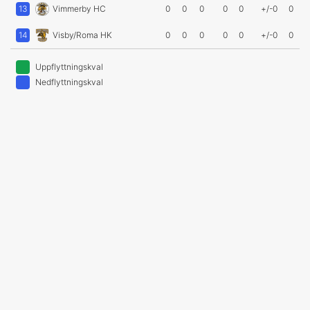
13
Vimmerby HC
0
0
0
0
0
+/-0
0
14
Visby/Roma HK
0
0
0
0
0
+/-0
0
Uppflyttningskval
Nedflyttningskval