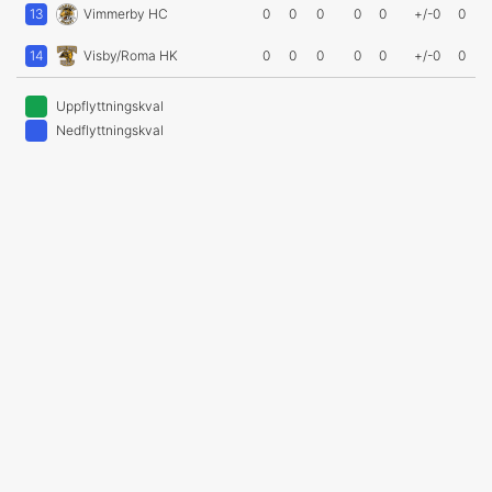
13
Vimmerby HC
0
0
0
0
0
+/-0
0
14
Visby/Roma HK
0
0
0
0
0
+/-0
0
Uppflyttningskval
Nedflyttningskval