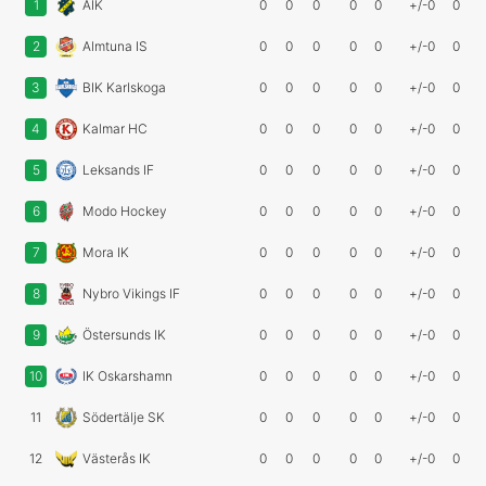
1
AIK
0
0
0
0
0
+/-0
0
2
Almtuna IS
0
0
0
0
0
+/-0
0
3
BIK Karlskoga
0
0
0
0
0
+/-0
0
4
Kalmar HC
0
0
0
0
0
+/-0
0
5
Leksands IF
0
0
0
0
0
+/-0
0
6
Modo Hockey
0
0
0
0
0
+/-0
0
7
Mora IK
0
0
0
0
0
+/-0
0
8
Nybro Vikings IF
0
0
0
0
0
+/-0
0
9
Östersunds IK
0
0
0
0
0
+/-0
0
10
IK Oskarshamn
0
0
0
0
0
+/-0
0
11
Södertälje SK
0
0
0
0
0
+/-0
0
12
Västerås IK
0
0
0
0
0
+/-0
0