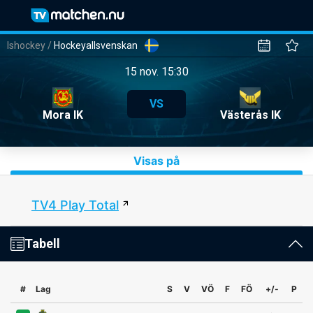
Ishockey
/
Hockeyallsvenskan
15 nov. 15:30
VS
Mora IK
Västerås IK
Visas på
TV4 Play Total
Tabell
#
Lag
S
V
VÖ
F
FÖ
+/-
P