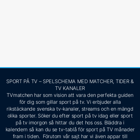
SPORT PÅ TV – SPELSCHEMA MED MATCHER, TIDER &
TV KANALER
TVmatchen har som vision att vara den perfekta guiden
för dig som gillar sport på tv. Vi erbjuder alla
rikstäckande svenska tv-kanaler, streams och en mängd
olika sporter. Söker du efter sport på tv idag eller sport
på tv imorgon så hittar du det hos oss. Bläddra i
kalendern så kan du se tv-tablå för sport på TV månader
fram i tiden. Förutom vår sajt har vi även appar till