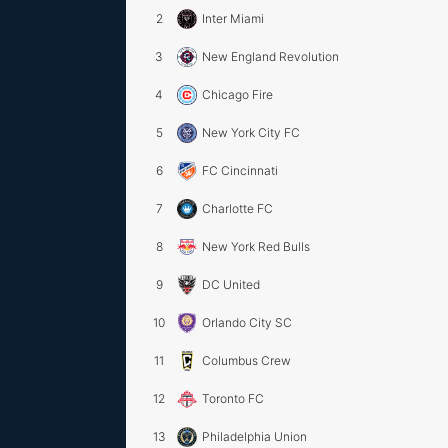
2
Inter Miami
3
New England Revolution
4
Chicago Fire
5
New York City FC
6
FC Cincinnati
7
Charlotte FC
8
New York Red Bulls
9
DC United
10
Orlando City SC
11
Columbus Crew
12
Toronto FC
13
Philadelphia Union