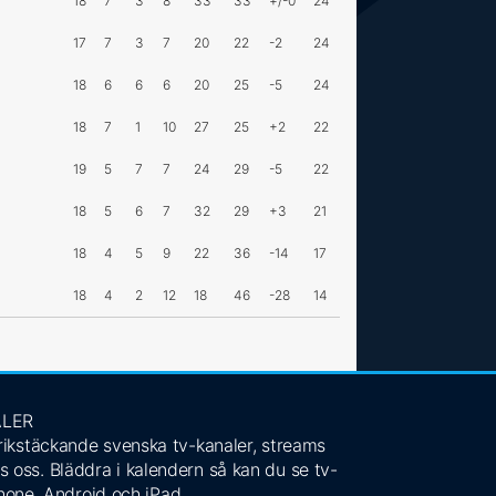
18
7
3
8
33
33
+/-0
24
17
7
3
7
20
22
-2
24
18
6
6
6
20
25
-5
24
18
7
1
10
27
25
+2
22
19
5
7
7
24
29
-5
22
18
5
6
7
32
29
+3
21
18
4
5
9
22
36
-14
17
18
4
2
12
18
46
-28
14
ALER
 rikstäckande svenska tv-kanaler, streams
s oss. Bläddra i kalendern så kan du se tv-
Phone, Android och iPad.