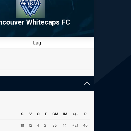
ncouver Whitecaps FC
Lag
S
V
O
F
GM
IM
+/-
P
18
12
4
2
35
14
+21
40