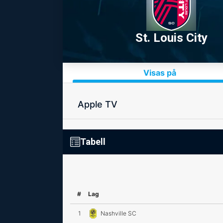
St. Louis City
Visas på
Apple TV
Tabell
#
Lag
1
Nashville SC