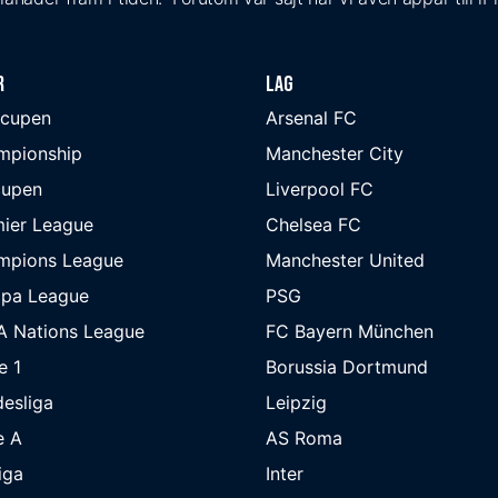
r
Lag
-cupen
Arsenal FC
mpionship
Manchester City
cupen
Liverpool FC
ier League
Chelsea FC
mpions League
Manchester United
opa League
PSG
A Nations League
FC Bayern München
e 1
Borussia Dortmund
esliga
Leipzig
e A
AS Roma
iga
Inter