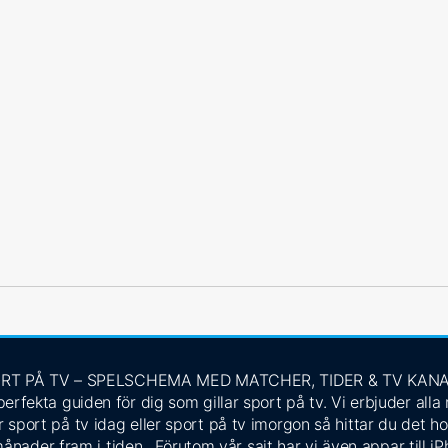
RT PÅ TV – SPELSCHEMA MED MATCHER, TIDER & TV KAN
rfekta guiden för dig som gillar sport på tv. Vi erbjuder alla
 sport på tv idag eller sport på tv imorgon så hittar du det ho
ånader fram i tiden. Förutom vår sajt har vi även appar till i