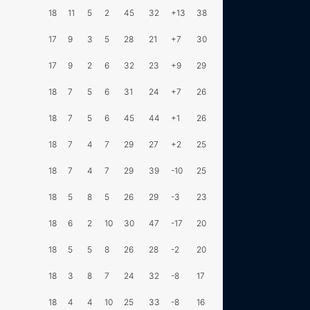
18
11
5
2
45
32
+13
38
17
9
3
5
28
21
+7
30
17
9
2
6
32
23
+9
29
18
7
5
6
31
24
+7
26
18
7
5
6
45
44
+1
26
18
7
4
7
29
27
+2
25
18
7
4
7
29
39
-10
25
18
5
8
5
26
29
-3
23
18
6
2
10
30
47
-17
20
18
5
5
8
26
28
-2
20
18
3
8
7
24
32
-8
17
18
4
4
10
25
33
-8
16