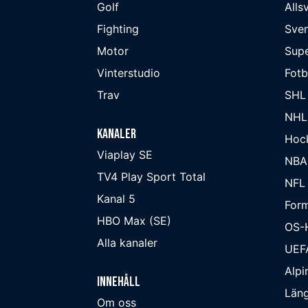
Golf
Alls
Fighting
Sve
Motor
Supe
Vinterstudio
Fot
Trav
SHL
NHL
Kanaler
Hoc
Viaplay SE
NBA
TV4 Play Sport Total
NFL
Kanal 5
Form
HBO Max (SE)
OS-
Alla kanaler
UEF
Alpi
Innehåll
Läng
Om oss