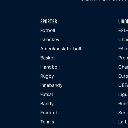
Sporter
Ligo
Fotboll
EFL
Ishockey
Cha
Amerikansk fotboll
FA-
Basket
Prem
Handboll
Cha
Rugby
Eur
Innebandy
UEF
Futsal
Ligu
Bandy
Bund
Friidrott
Seri
Tennis
La L