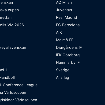
venskan
AC Milan
nska cupen
Juventus
rettan
Real Madrid
bolls-VM 2026
FC Barcelona
AIK
Malmö FF
keyallsvenskan
Djurgårdens IF
IFK Göteborg
Hammarby IF
el 1
Sverige
Handboll
Alla lag
A Conference League
na Världscupen
dskidor Världscupen