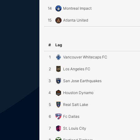
14
Montreal Impact
15
Atlanta United
#
Lag
1
Vancouver Whitecaps FC
2
Los Angeles FC
3
San Jose Earthquakes
4
Houston Dynamo
5
Real Salt Lake
6
Fc Dallas
7
St. Louis City