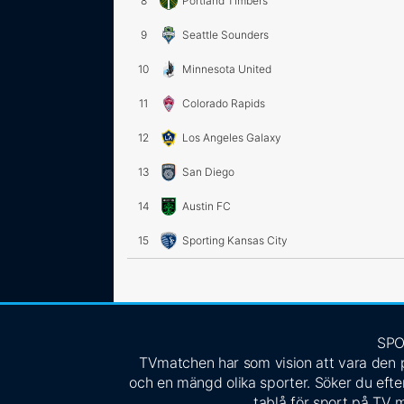
8
Portland Timbers
9
Seattle Sounders
10
Minnesota United
11
Colorado Rapids
12
Los Angeles Galaxy
13
San Diego
14
Austin FC
15
Sporting Kansas City
SPO
TVmatchen har som vision att vara den pe
och en mängd olika sporter. Söker du efter
tablå för sport på TV m