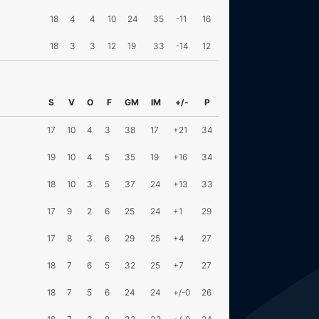
18
4
4
10
24
35
-11
16
18
3
3
12
19
33
-14
12
S
V
O
F
GM
IM
+/-
P
17
10
4
3
38
17
+21
34
19
10
4
5
35
19
+16
34
18
10
3
5
37
24
+13
33
17
9
2
6
25
24
+1
29
17
8
3
6
29
25
+4
27
18
7
6
5
32
25
+7
27
18
7
5
6
24
24
+/-0
26