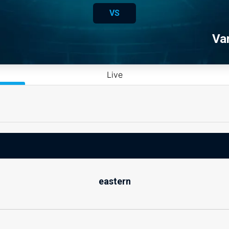
VS
Va
Live
eastern