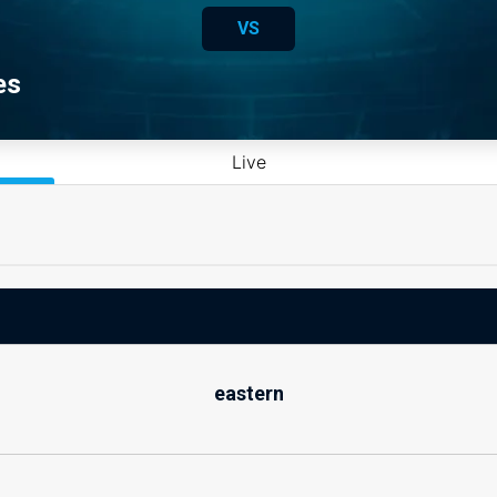
VS
es
Live
eastern