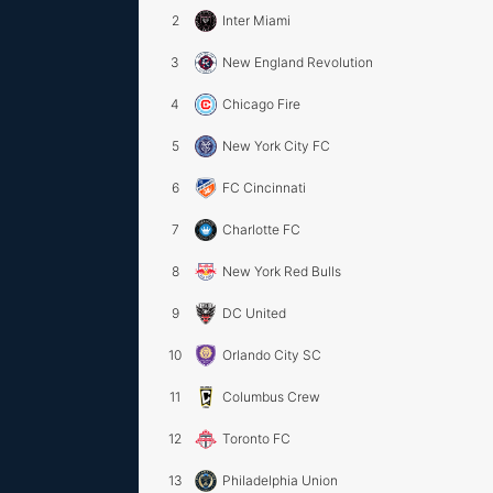
2
Inter Miami
3
New England Revolution
4
Chicago Fire
5
New York City FC
6
FC Cincinnati
7
Charlotte FC
8
New York Red Bulls
9
DC United
10
Orlando City SC
11
Columbus Crew
12
Toronto FC
13
Philadelphia Union