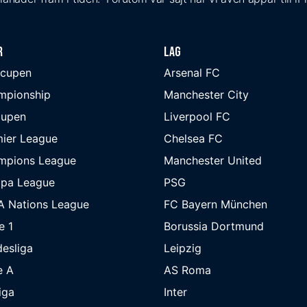
r
Lag
-cupen
Arsenal FC
mpionship
Manchester City
cupen
Liverpool FC
ier League
Chelsea FC
mpions League
Manchester United
opa League
PSG
A Nations League
FC Bayern München
e 1
Borussia Dortmund
esliga
Leipzig
e A
AS Roma
iga
Inter