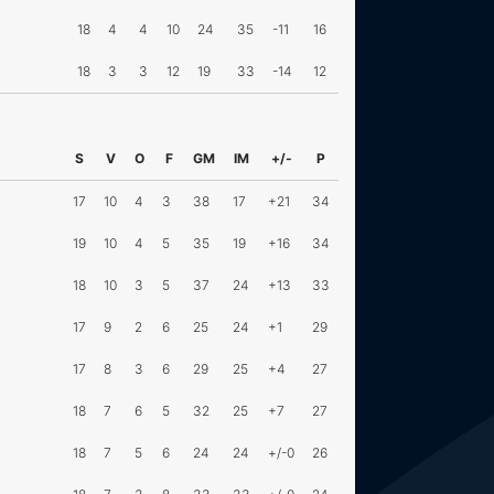
18
4
4
10
24
35
-11
16
18
3
3
12
19
33
-14
12
S
V
O
F
GM
IM
+/-
P
17
10
4
3
38
17
+21
34
19
10
4
5
35
19
+16
34
18
10
3
5
37
24
+13
33
17
9
2
6
25
24
+1
29
17
8
3
6
29
25
+4
27
18
7
6
5
32
25
+7
27
18
7
5
6
24
24
+/-0
26