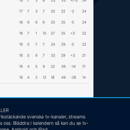
18
7
3
8
33
33
+/-0
24
17
7
3
7
20
22
-2
24
18
6
6
6
20
25
-5
24
18
7
1
10
27
25
+2
22
19
5
7
7
24
29
-5
22
18
5
6
7
32
29
+3
21
18
4
5
9
22
36
-14
17
18
4
2
12
18
46
-28
14
ALER
 rikstäckande svenska tv-kanaler, streams
s oss. Bläddra i kalendern så kan du se tv-
Phone, Android och iPad.