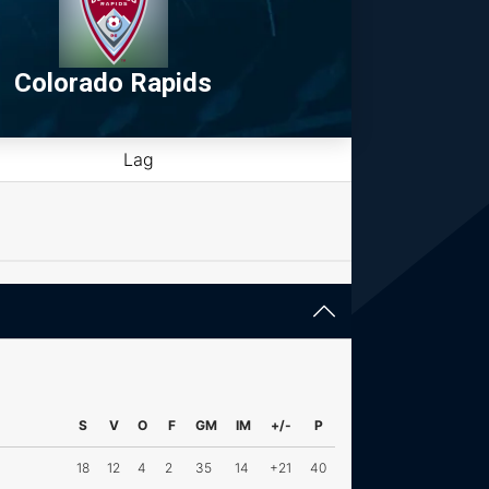
Colorado Rapids
Lag
S
V
O
F
GM
IM
+/-
P
18
12
4
2
35
14
+21
40