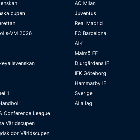
venskan
AC Milan
nska cupen
Juventus
rettan
Real Madrid
bolls-VM 2026
FC Barcelona
AIK
Malmö FF
keyallsvenskan
Djurgårdens IF
IFK Göteborg
Hammarby IF
el 1
Sverige
Handboll
Alla lag
A Conference League
na Världscupen
dskidor Världscupen