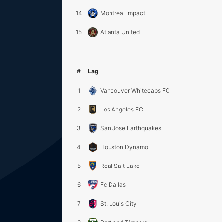
14
Montreal Impact
15
Atlanta United
#
Lag
1
Vancouver Whitecaps FC
2
Los Angeles FC
3
San Jose Earthquakes
4
Houston Dynamo
5
Real Salt Lake
6
Fc Dallas
7
St. Louis City