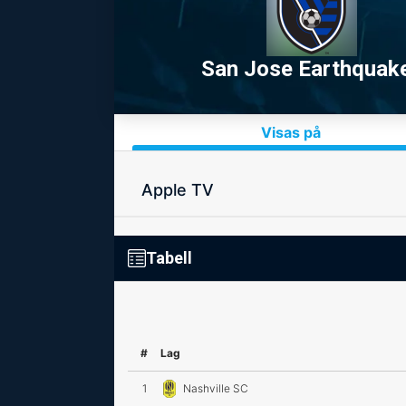
San Jose Earthquak
Visas på
Apple TV
Tabell
#
Lag
1
Nashville SC