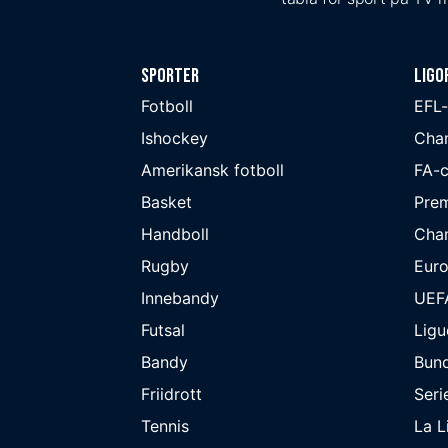
Sporter
Ligo
Fotboll
EFL
Ishockey
Cha
Amerikansk fotboll
FA-
Basket
Prem
Handboll
Cha
Rugby
Eur
Innebandy
UEF
Futsal
Ligu
Bandy
Bund
Friidrott
Seri
Tennis
La L