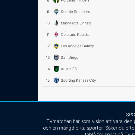
8
Portland Timbers
9
Seattle Sounders
10
Minnesota United
11
Colorado Rapids
12
Los Angeles Galaxy
13
San Diego
14
Austin FC
15
Sporting Kansas City
SPO
TVmatchen har som vision att vara den pe
och en mängd olika sporter. Söker du efter
tablå för sport på TV m