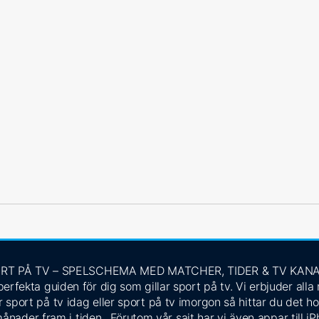
RT PÅ TV – SPELSCHEMA MED MATCHER, TIDER & TV KAN
rfekta guiden för dig som gillar sport på tv. Vi erbjuder alla
 sport på tv idag eller sport på tv imorgon så hittar du det ho
ånader fram i tiden. Förutom vår sajt har vi även appar till i