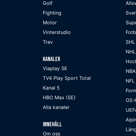
Golf
Alls
Fighting
Sve
Motor
Supe
Vinterstudio
Fot
Trav
SHL
NHL
Kanaler
Hoc
Viaplay SE
NBA
TV4 Play Sport Total
NFL
Kanal 5
Form
HBO Max (SE)
OS-
Alla kanaler
UEF
Alpi
Innehåll
Läng
Om oss