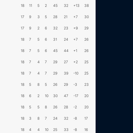
18
11
5
2
45
32
+13
38
17
9
3
5
28
21
+7
30
17
9
2
6
32
23
+9
29
18
7
5
6
31
24
+7
26
18
7
5
6
45
44
+1
26
18
7
4
7
29
27
+2
25
18
7
4
7
29
39
-10
25
18
5
8
5
26
29
-3
23
18
6
2
10
30
47
-17
20
18
5
5
8
26
28
-2
20
18
3
8
7
24
32
-8
17
18
4
4
10
25
33
-8
16