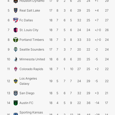
4
Houston Dynamo
17
9
2
6
25
24
+1
29
5
Real Salt Lake
17
8
3
6
29
25
+4
27
6
Fc Dallas
18
7
6
5
32
25
+7
27
7
St. Louis City
18
7
5
6
24
24
+/-0
26
8
Portland Timbers
18
7
3
8
33
33
+/-0
24
9
Seattle Sounders
17
7
3
7
20
22
-2
24
10
Minnesota United
18
6
6
6
20
25
-5
24
11
Colorado Rapids
18
7
1
10
27
25
+2
22
Los Angeles
12
19
5
7
7
24
29
-5
22
Galaxy
13
San Diego
18
5
6
7
32
29
+3
21
14
Austin FC
18
4
5
9
22
36
-14
17
Sporting Kansas
15
18
4
2
12
18
46
-28
14