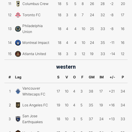
11
Columbus Crew
18
5
5
8
26
28
-2
20
12
Toronto FC
18
3
8
7
24
32
-8
17
Philadelphia
13
18
4
4
10
25
33
-8
16
Union
14
Montreal Impact
18
4
4
10
24
35
-11
16
15
Atlanta United
18
3
3
12
19
33
-14
12
western
#
Lag
S
V
O
F
GM
IM
+/-
P
Vancouver
1
17
10
4
3
38
17
+21
34
Whitecaps FC
2
Los Angeles FC
19
10
4
5
35
19
+16
34
San Jose
3
18
10
3
5
37
24
+13
33
Earthquakes