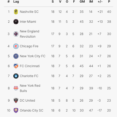
#
Lag
S
V
O
F
GM
IM
+/-
P
1
Nashville SC
18
12
4
2
35
14
+21
40
2
Inter Miami
18
11
5
2
45
32
+13
38
New England
3
17
9
3
5
28
21
+7
30
Revolution
4
Chicago Fire
17
9
2
6
32
23
+9
29
5
New York City FC
18
7
5
6
31
24
+7
26
6
FC Cincinnati
18
7
5
6
45
44
+1
26
7
Charlotte FC
18
7
4
7
29
27
+2
25
New York Red
8
18
7
4
7
29
39
-10
25
Bulls
9
DC United
18
5
8
5
26
29
-3
23
10
Orlando City SC
18
6
2
10
30
47
-17
20