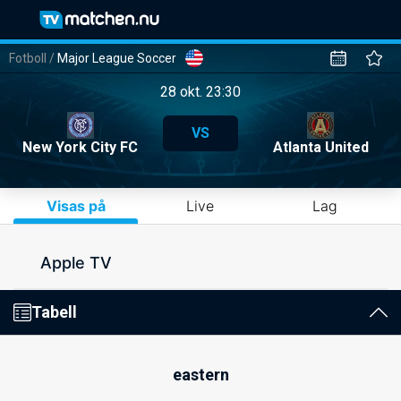
Fotboll
/
Major League Soccer
28 okt. 23:30
VS
New York City FC
Atlanta United
Visas på
Live
Lag
Apple TV
Tabell
eastern