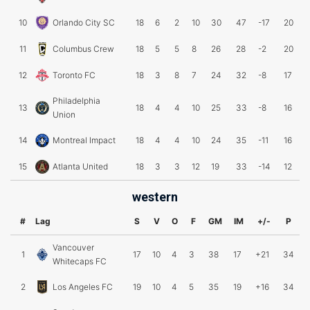
10
Orlando City SC
18
6
2
10
30
47
-17
20
11
Columbus Crew
18
5
5
8
26
28
-2
20
12
Toronto FC
18
3
8
7
24
32
-8
17
Philadelphia
13
18
4
4
10
25
33
-8
16
Union
14
Montreal Impact
18
4
4
10
24
35
-11
16
15
Atlanta United
18
3
3
12
19
33
-14
12
western
#
Lag
S
V
O
F
GM
IM
+/-
P
Vancouver
1
17
10
4
3
38
17
+21
34
Whitecaps FC
2
Los Angeles FC
19
10
4
5
35
19
+16
34