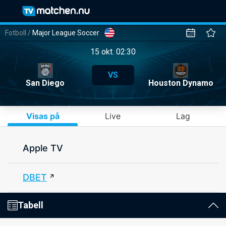
Fotboll
/
Major League Soccer
15 okt. 02:30
VS
San Diego
Houston Dynamo
Visas på
Live
Lag
Apple TV
DBET
Tabell