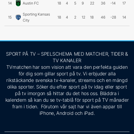
14
Austin FC
18
4
5
9
22
36
-14
17
Sporting Kansas
15
18
4
2
12
18
46
-28
14
City
SPORT PÅ TV – SPELSCHEMA MED MATCHER, TIDER &
TV KANALER
TVmatchen har som vision att vara den perfekta guiden
för dig som gillar sport på tv. Vi erbjuder alla
rikstäckande svenska tv-kanaler, streams och en mängd
olika sporter. Söker du efter sport på tv idag eller sport
på tv imorgon så hittar du det hos oss. Bläddra i
kalendern så kan du se tv-tablå för sport på TV månader
fram i tiden. Förutom vår sajt har vi även appar till
iPhone, Android och iPad.