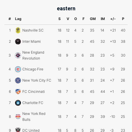
eastern
#
Lag
S
V
O
F
GM
IM
+/-
P
1
Nashville SC
18
12
4
2
35
14
+21
40
2
Inter Miami
18
11
5
2
45
32
+13
38
New England
3
18
9
3
6
28
23
+5
30
Revolution
4
Chicago Fire
17
9
2
6
32
23
+9
29
5
New York City FC
18
7
5
6
31
24
+7
26
6
FC Cincinnati
18
7
5
6
45
44
+1
26
7
Charlotte FC
18
7
4
7
29
27
+2
25
New York Red
8
18
7
4
7
29
39
-10
25
Bulls
9
DC United
18
5
8
5
26
29
-3
23