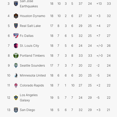
San Jose
3
18
10
3
5
37
24
+13
33
Earthquakes
4
Houston Dynamo
18
10
2
6
27
24
+3
32
5
Real Salt Lake
17
8
3
6
29
25
+4
27
6
Fc Dallas
18
7
6
5
32
25
+7
27
7
St. Louis City
18
7
5
6
24
24
+/-0
26
8
Portland Timbers
18
7
3
8
33
33
+/-0
24
9
Seattle Sounders
17
7
3
7
20
22
-2
24
10
Minnesota United
18
6
6
6
20
25
-5
24
11
Colorado Rapids
18
7
1
10
27
25
+2
22
Los Angeles
12
19
5
7
7
24
29
-5
22
Galaxy
13
San Diego
18
5
6
7
32
29
+3
21