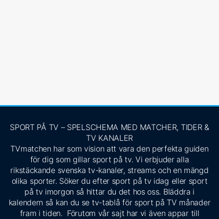
SPORT PÅ TV – SPELSCHEMA MED MATCHER, TIDER &
TV KANALER
TVmatchen har som vision att vara den perfekta guiden
för dig som gillar sport på tv. Vi erbjuder alla
rikstäckande svenska tv-kanaler, streams och en mängd
olika sporter. Söker du efter sport på tv idag eller sport
på tv imorgon så hittar du det hos oss. Bläddra i
kalendern så kan du se tv-tablå för sport på TV månader
fram i tiden. Förutom vår sajt har vi även appar till