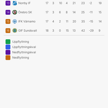
13
Norrby IF
17
3
10
4
21
23
-2
19
14
Örebro SK
17
3
6
8
14
25
-11
15
15
IFK Värnamo
17
4
2
11
20
35
-15
14
16
GIF Sundsvall
18
3
0
15
13
42
-29
9
Uppflyttning
Uppflyttningskval
Nedflyttningskval
Nedflyttning