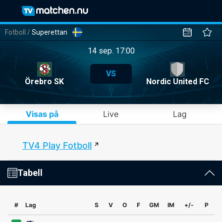
Fotboll
/
Superettan
14 sep. 17:00
VS
Örebro SK
Nordic United FC
Visas på
Live
Lag
TV4 Play Fotboll
Tabell
#
Lag
S
V
O
F
GM
IM
+/-
P