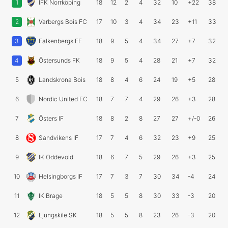
1
IFK Norrköping
18
12
2
4
32
10
+22
38
2
Varbergs Bois FC
17
10
3
4
34
23
+11
33
3
Falkenbergs FF
18
9
5
4
34
27
+7
32
4
Östersunds FK
18
9
5
4
28
21
+7
32
5
Landskrona Bois
18
8
4
6
24
19
+5
28
6
Nordic United FC
18
7
7
4
29
26
+3
28
7
Östers IF
18
8
2
8
27
27
+/-0
26
8
Sandvikens IF
17
7
4
6
32
23
+9
25
9
IK Oddevold
18
6
7
5
29
26
+3
25
10
Helsingborgs IF
17
7
3
7
30
34
-4
24
11
IK Brage
18
5
5
8
30
33
-3
20
12
Ljungskile SK
18
5
5
8
23
26
-3
20