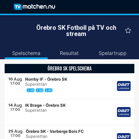
Örebro SK Fotboll på TV och
stream
Spelschema
Resultat
Spelartrupp
ÖREBRO SK SPELSCHEMA
Aug
10
Norrby IF
-
Örebro SK
17:00
Superettan
2.25
3.50
3.00
Aug
14
IK Brage
-
Örebro SK
17:00
Superettan
Aug
25
Örebro SK
-
Varbergs Bois FC
17:00
Superettan