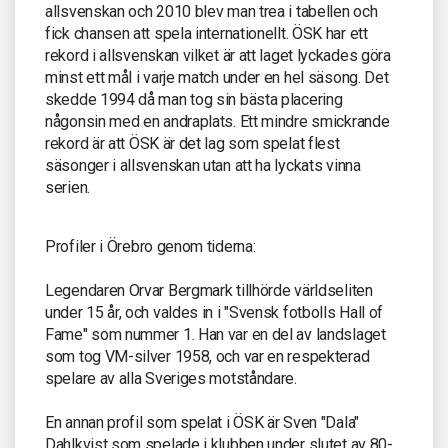
allsvenskan och 2010 blev man trea i tabellen och
fick chansen att spela internationellt. ÖSK har ett
rekord i allsvenskan vilket är att laget lyckades göra
minst ett mål i varje match under en hel säsong. Det
skedde 1994 då man tog sin bästa placering
någonsin med en andraplats. Ett mindre smickrande
rekord är att ÖSK är det lag som spelat flest
säsonger i allsvenskan utan att ha lyckats vinna
serien.
Profiler i Örebro genom tiderna:
Legendaren Orvar Bergmark tillhörde världseliten
under 15 år, och valdes in i "Svensk fotbolls Hall of
Fame" som nummer 1. Han var en del av landslaget
som tog VM-silver 1958, och var en respekterad
spelare av alla Sveriges motståndare.
En annan profil som spelat i ÖSK är Sven "Dala"
Dahlkvist som spelade i klubben under slutet av 80-