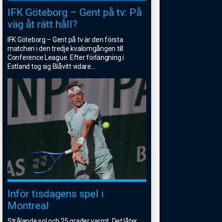
IFK Göteborg – Gent på tv: På
väg åt rätt håll?
IFK Göteborg – Gent på tv är den första
matchen i den tredje kvalomgången till
Conference League. Efter förlängning i
Estland tog sig Blåvitt vidare
...
Inför tisdagens spel i
Montreal
Strålande sol och 25 grader varmt. Det låter