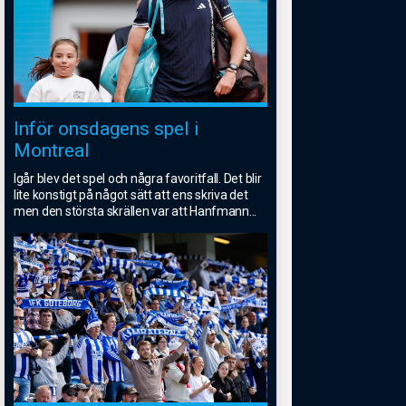
Inför onsdagens spel i
Montreal
Igår blev det spel och några favoritfall. Det blir
lite konstigt på något sätt att ens skriva det
men den största skrällen var att Hanfmann
...