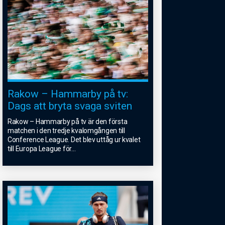
Rakow – Hammarby på tv:
Dags att bryta svaga sviten
Rakow – Hammarby på tv är den första
matchen i den tredje kvalomgången till
Conference League. Det blev uttåg ur kvalet
till Europa League för
...