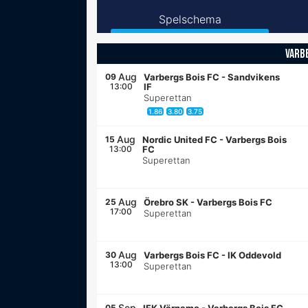
Spelschema
VARB
Aug
09
Varbergs Bois FC
-
Sandvikens
13:00
IF
Superettan
1.86
3.80
3.75
Aug
15
Nordic United FC
-
Varbergs Bois
13:00
FC
Superettan
Aug
25
Örebro SK
-
Varbergs Bois FC
17:00
Superettan
Aug
30
Varbergs Bois FC
-
IK Oddevold
13:00
Superettan
Sep
05