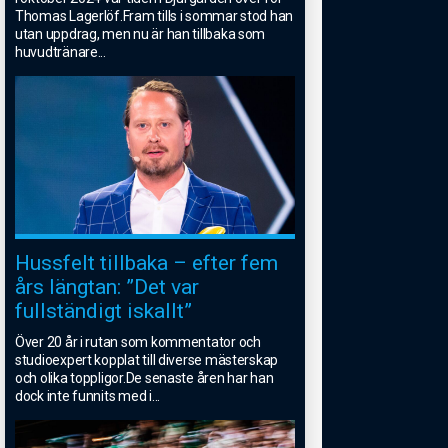
Thomas Lagerlöf.Fram tills i sommar stod han
utan uppdrag, men nu är han tillbaka som
huvudtränare
...
Hussfelt tillbaka – efter fem
års längtan: ”Det var
fullständigt iskallt”
Över 20 år i rutan som kommentator och
studioexpert kopplat till diverse mästerskap
och olika toppligor.De senaste åren har han
dock inte funnits med i
...