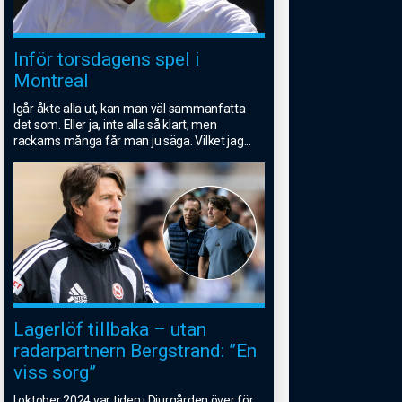
Inför torsdagens spel i
Montreal
Igår åkte alla ut, kan man väl sammanfatta
det som. Eller ja, inte alla så klart, men
rackarns många får man ju säga. Vilket jag
...
Lagerlöf tillbaka – utan
radarpartnern Bergstrand: ”En
viss sorg”
I oktober 2024 var tiden i Djurgården över för