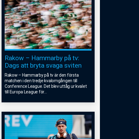
Rakow – Hammarby på tv:
Dags att bryta svaga sviten
Rakow – Hammarby på tv är den första
matchen i den tredje kvalomgången till
Conference League. Det blev uttåg ur kvalet
till Europa League för
...