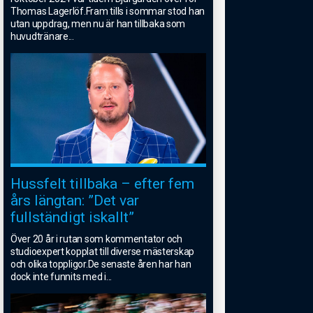
Thomas Lagerlöf.Fram tills i sommar stod han
utan uppdrag, men nu är han tillbaka som
huvudtränare
...
Hussfelt tillbaka – efter fem
års längtan: ”Det var
fullständigt iskallt”
Över 20 år i rutan som kommentator och
studioexpert kopplat till diverse mästerskap
och olika toppligor.De senaste åren har han
dock inte funnits med i
...