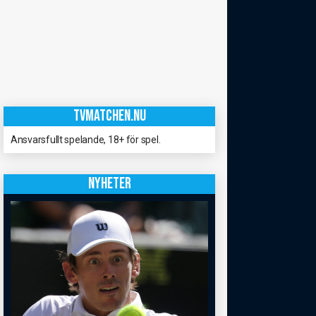
TVMATCHEN.NU
Ansvarsfullt spelande, 18+ för spel.
NYHETER