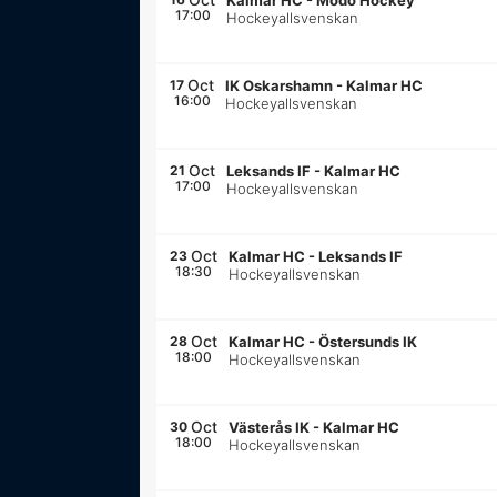
Kalmar HC
-
Modo Hockey
17:00
Hockeyallsvenskan
Oct
17
IK Oskarshamn
-
Kalmar HC
16:00
Hockeyallsvenskan
Oct
21
Leksands IF
-
Kalmar HC
17:00
Hockeyallsvenskan
Oct
23
Kalmar HC
-
Leksands IF
18:30
Hockeyallsvenskan
Oct
28
Kalmar HC
-
Östersunds IK
18:00
Hockeyallsvenskan
Oct
30
Västerås IK
-
Kalmar HC
18:00
Hockeyallsvenskan