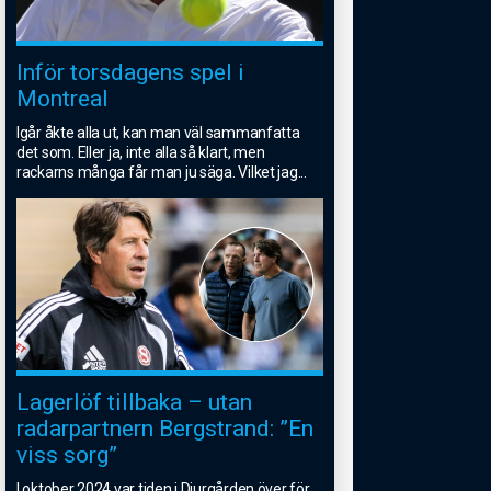
Inför torsdagens spel i
Montreal
Igår åkte alla ut, kan man väl sammanfatta
det som. Eller ja, inte alla så klart, men
rackarns många får man ju säga. Vilket jag
...
Lagerlöf tillbaka – utan
radarpartnern Bergstrand: ”En
viss sorg”
I oktober 2024 var tiden i Djurgården över för