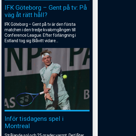
IFK Göteborg – Gent på tv: På
väg åt rätt håll?
IFK Göteborg – Gent på tv är den första
matchen i den tredje kvalomgången till
Conference League. Efter förlängning i
Estland tog sig Blåvitt vidare
...
Inför tisdagens spel i
Montreal
Strålande sol och 25 grader varmt. Det låter