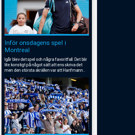
Inför onsdagens spel i
Montreal
Igår blev det spel och några favoritfall. Det blir
lite konstigt på något sätt att ens skriva det
men den största skrällen var att Hanfmann
...