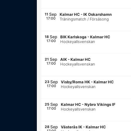
Sep
11
Kalmar HC
-
IK Oskarshamn
17:00
Träningsmatch / Försäsong
Sep
18
BIK Karlskoga
-
Kalmar HC
17:00
Hockeyallsvenskan
Sep
21
AIK
-
Kalmar HC
17:00
Hockeyallsvenskan
Sep
23
Visby/Roma HK
-
Kalmar HC
17:00
Hockeyallsvenskan
Sep
25
Kalmar HC
-
Nybro Vikings IF
17:00
Hockeyallsvenskan
Sep
28
Västerås IK
-
Kalmar HC
17:00