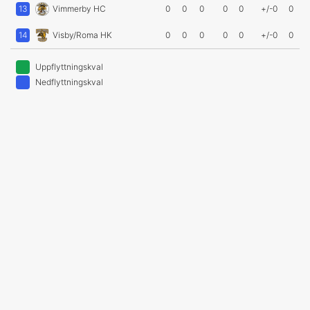
13
Vimmerby HC
0
0
0
0
0
+/-0
0
14
Visby/Roma HK
0
0
0
0
0
+/-0
0
Uppflyttningskval
Nedflyttningskval