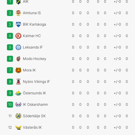
1
AIK
0
0
0
0
0
+/-0
0
2
Almtuna IS
0
0
0
0
0
+/-0
0
3
BIK Karlskoga
0
0
0
0
0
+/-0
0
4
Kalmar HC
0
0
0
0
0
+/-0
0
5
Leksands IF
0
0
0
0
0
+/-0
0
6
Modo Hockey
0
0
0
0
0
+/-0
0
7
Mora IK
0
0
0
0
0
+/-0
0
8
Nybro Vikings IF
0
0
0
0
0
+/-0
0
9
Östersunds IK
0
0
0
0
0
+/-0
0
10
IK Oskarshamn
0
0
0
0
0
+/-0
0
11
Södertälje SK
0
0
0
0
0
+/-0
0
12
Västerås IK
0
0
0
0
0
+/-0
0