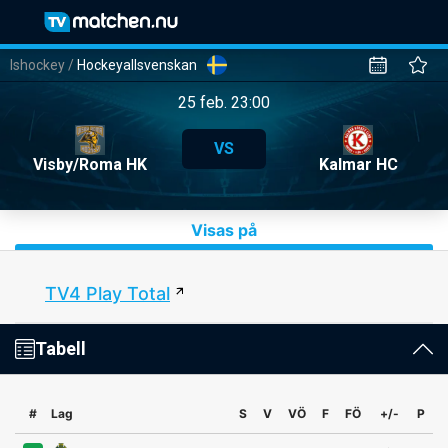
Ishockey
/
Hockeyallsvenskan
25 feb. 23:00
VS
Visby/Roma HK
Kalmar HC
Visas på
TV4 Play Total
Tabell
#
Lag
S
V
VÖ
F
FÖ
+/-
P