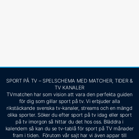
SPORT PÅ TV – SPELSCHEMA MED MATCHER, TIDER &
TV KANALER
TVmatchen har som vision att vara den perfekta guiden
för dig som gillar sport på tv. Vi erbjuder alla
rikstäckande svenska tv-kanaler, streams och en mängd
olika sporter. Söker du efter sport på tv idag eller sport
på tv imorgon så hittar du det hos oss. Bläddra i
kalendern så kan du se tv-tablå för sport på TV månader
fram i tiden. Förutom vår sajt har vi även appar till