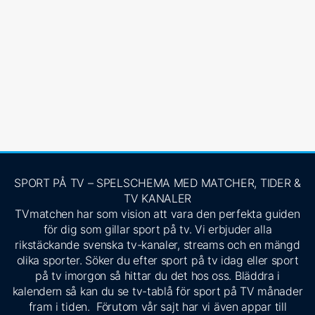
SPORT PÅ TV – SPELSCHEMA MED MATCHER, TIDER &
TV KANALER
TVmatchen har som vision att vara den perfekta guiden
för dig som gillar sport på tv. Vi erbjuder alla
rikstäckande svenska tv-kanaler, streams och en mängd
olika sporter. Söker du efter sport på tv idag eller sport
på tv imorgon så hittar du det hos oss. Bläddra i
kalendern så kan du se tv-tablå för sport på TV månader
fram i tiden. Förutom vår sajt har vi även appar till