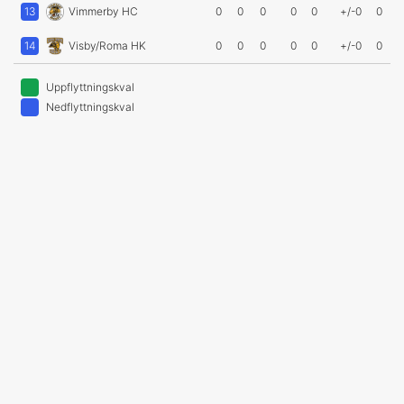
13
Vimmerby HC
0
0
0
0
0
+/-0
0
14
Visby/Roma HK
0
0
0
0
0
+/-0
0
Uppflyttningskval
Nedflyttningskval