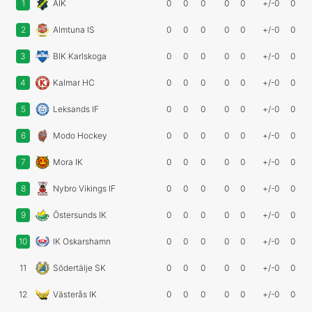
1
AIK
0
0
0
0
0
+/-0
0
2
Almtuna IS
0
0
0
0
0
+/-0
0
3
BIK Karlskoga
0
0
0
0
0
+/-0
0
4
Kalmar HC
0
0
0
0
0
+/-0
0
5
Leksands IF
0
0
0
0
0
+/-0
0
6
Modo Hockey
0
0
0
0
0
+/-0
0
7
Mora IK
0
0
0
0
0
+/-0
0
8
Nybro Vikings IF
0
0
0
0
0
+/-0
0
9
Östersunds IK
0
0
0
0
0
+/-0
0
10
IK Oskarshamn
0
0
0
0
0
+/-0
0
11
Södertälje SK
0
0
0
0
0
+/-0
0
12
Västerås IK
0
0
0
0
0
+/-0
0