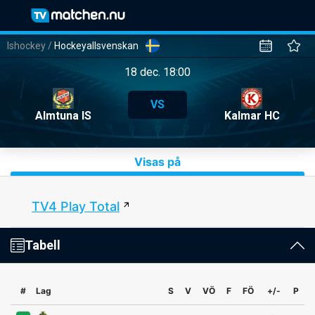
Ishockey
/
Hockeyallsvenskan
18 dec. 18:00
VS
Almtuna IS
Kalmar HC
Visas på
TV4 Play Total
Tabell
#
Lag
S
V
VÖ
F
FÖ
+/-
P