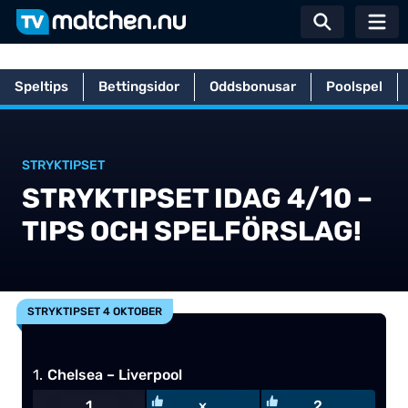
Växla sö
Speltips
Bettingsidor
Oddsbonusar
Poolspel
Hem
Betting
Poolspel
Stryktipset
Stryktipset idag 4/10 – Ti
STRYKTIPSET
STRYKTIPSET IDAG 4/10 –
TIPS OCH SPELFÖRSLAG!
STRYKTIPSET 4 OKTOBER
1.
Chelsea – Liverpool
1
x
2