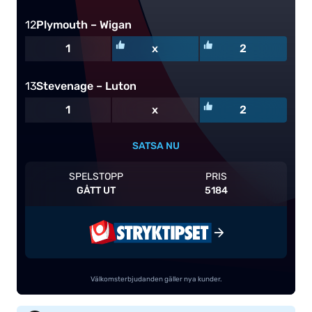
12.
Plymouth – Wigan
1
x
2
13.
Stevenage – Luton
1
x
2
SATSA NU
SPELSTOPP
PRIS
GÅTT UT
5184
TILL BOOKMAKER
Välkomsterbjudanden gäller nya kunder.