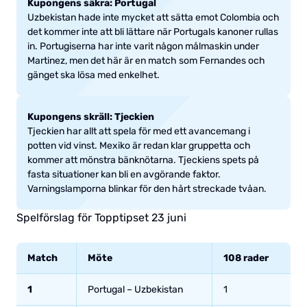
Kupongens säkra: Portugal
Uzbekistan hade inte mycket att sätta emot Colombia och
det kommer inte att bli lättare när Portugals kanoner rullas
in. Portugiserna har inte varit någon målmaskin under
Martinez, men det här är en match som Fernandes och
gänget ska lösa med enkelhet.
Kupongens skräll: Tjeckien
Tjeckien har allt att spela för med ett avancemang i
potten vid vinst. Mexiko är redan klar gruppetta och
kommer att mönstra bänknötarna. Tjeckiens spets på
fasta situationer kan bli en avgörande faktor.
Varningslamporna blinkar för den hårt streckade tvåan.
Spelförslag för Topptipset 23 juni
Match
Möte
108 rader
1
Portugal – Uzbekistan
1