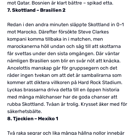
mot Qatar. Bosnien är klart bättre – spikad etta.
7. Skottland – Brasilien 2
Redan i den andra minuten släppte Skottland in 0–1
mot Marocko. Därefter försökte Steve Clarkes
kompani komma tillbaka in i matchen, men
marockanerna höll undan och såg till att skottarna
får svettas under den sista omgången. Där väntar
nämligen Brasilien som blir en svår nöt att knäcka.
Ancelottis manskap går för gruppsegern och det
råder ingen tvekan om att det är sambalirarna som
kommer att diktera villkoren på Hard Rock Stadium.
Lyckas brassarna driva detta till en öppen historia
med många målchanser har de goda chanser att
rubba Skottland. Tvåan är trolig. Krysset åker med för
säkerhetsbälte.
8. Tjeckien – Mexiko 1
Två raka segrar och lika många hållna nollor innebär