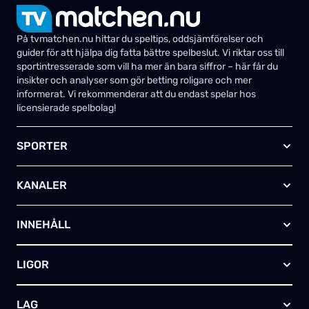
På tvmatchen.nu hittar du speltips, oddsjämförelser och
guider för att hjälpa dig fatta bättre spelbeslut. Vi riktar oss till
sportintresserade som vill ha mer än bara siffror – här får du
insikter och analyser som gör betting roligare och mer
informerat. Vi rekommenderar att du endast spelar hos
licensierade spelbolag!
SPORTER
Fotboll
KANALER
Ishockey
Amerikansk fotboll
Viaplay SE
Basket
INNEHÅLL
TV4 Play Sport Total
Handboll
Kanal 5
Om oss
Rugby
HBO Max (SE)
LIGOR
Kontakta oss
Innebandy
Alla kanaler
Annonsera
Futsal
EFL-cupen
Skapa egen TV-tablå
LAG
Bandy