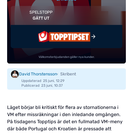
SPELSTOPP
GÅTT UT
TILL BOOKMAKER
Välkomsterbjudanden gäller nya kunder.
David Thorstensson
Skribent
Uppdaterad
25 juni, 12:29
Publicerad
23 juni, 10:37
Läget börjar bli kritiskt för flera av stornationerna i
VM efter missräkningar i den inledande omgången.
På tisdagens Topptips är det en fullmatad VM-meny
där både Portugal och Kroatien är pressade att