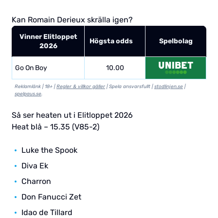
Kan Romain Derieux skrälla igen?
Vinner Elitloppet
Högsta odds
Spelbolag
2026
Go On Boy
10.00
Reklamlänk | 18+ |
Regler & villkor gäller
| Spela ansvarsfullt |
stodlinjen.se
|
spelpaus.se
.
Så ser heaten ut i Elitloppet 2026
Heat blå – 15.35 (V85-2)
Luke the Spook
Diva Ek
Charron
Don Fanucci Zet
Idao de Tillard