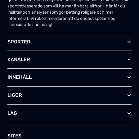
sportintresserade som vill ha mer än bara siffror – här får du
insikter och analyser som gör betting roligare och mer
informerat. Vi rekommenderar att du endast spelar hos
licensierade spelbolag!
SPORTER
Fotboll
KANALER
Ishockey
Amerikansk fotboll
Viaplay SE
Basket
INNEHÅLL
TV4 Play Sport Total
Handboll
Kanal 5
Om oss
Rugby
HBO Max (SE)
LIGOR
Kontakta oss
Innebandy
Alla kanaler
Annonsera
Futsal
EFL-cupen
Skapa egen TV-tablå
LAG
Bandy
Championship
Telia – paket & erbjudanden
Friidrott
FA-cupen
Arsenal FC
Skriv för oss
Tennis
Premier League
Manchester City
SITES
Golf
Champions League