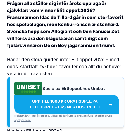
Frågan alla ställer sig inför årets upplaga är
självklar: vem vinner Elitloppet 2026?
Fransmannen Idao de Tillard går in som storfavorit
hos spelbolagen, men konkurrensen är stenhård.
Svenska hopp som Allegiant och Don Fanucci Zet
vill försvara den blågula äran samtidigt som
fjolårsvinnaren Go on Boy jagar ännu en triumf.
Här är den stora guiden inför Elitloppet 2026 – med
odds, startfält, tv-tider, favoriter och allt du behöver
veta inför travfesten.
Spela på Elitloppet hos Unibet
UPP TILL 1000 KR GRATISSPEL PÅ
ELITLOPPET – LÄS MER HOS UNIBET
Reklamlänk | 18+ |
Regler & villkor gäller
| Spela ansvarsfullt |
stodlinjen.se
|
spelpaus.se
.
När körs Elitloppet 2026?