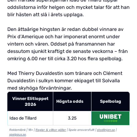
oddslistorna inför helgen och mycket talar för att han
blir hästen att slå i årets upplaga.
Den åttaårige hingsten är redan dubbel vinnare av
Prix d’Amerique och har imponerat enormt under
vintern och våren. Oddset på fransmannen har
dessutom sjunkit kraftigt de senaste veckorna – från
omkring 6.00 ner till cirka 3.20 hos flera spelbolag.
Med Thierry Duvaldestin som tränare och Clément
Duvaldestin i sulkyn kommer ekipaget till Solvalla
med skyhöga förväntningar.
Vinner Elitloppet
Högsta odds
Spelbolag
2026
Idao de Tillard
3.25
Reklamlänk | 18+ |
Regler & villkor gäller
| Spela ansvarsfullt |
stodlinjen.se
|
spelpaus.se
.