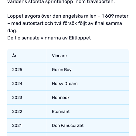
världens största sprinterlopp inom travsporten.
Loppet avgörs över den engelska milen – 1 609 meter
– med autostart och två försök följt av final samma
dag.
De tio senaste vinnarna av Elitloppet
År
Vinnare
2025
Go on Boy
2024
Horsy Dream
2023
Hohneck
2022
Etonnant
2021
Don Fanucci Zet