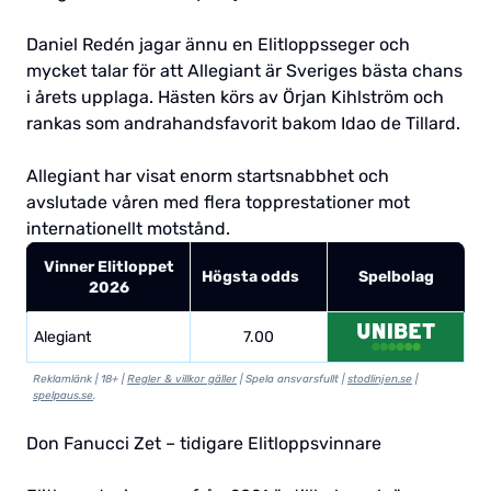
Daniel Redén jagar ännu en Elitloppsseger och
mycket talar för att Allegiant är Sveriges bästa chans
i årets upplaga. Hästen körs av Örjan Kihlström och
rankas som andrahandsfavorit bakom Idao de Tillard.
Allegiant har visat enorm startsnabbhet och
avslutade våren med flera topprestationer mot
internationellt motstånd.
Vinner Elitloppet
Högsta odds
Spelbolag
2026
Alegiant
7.00
Reklamlänk | 18+ |
Regler & villkor gäller
| Spela ansvarsfullt |
stodlinjen.se
|
spelpaus.se
.
Don Fanucci Zet – tidigare Elitloppsvinnare