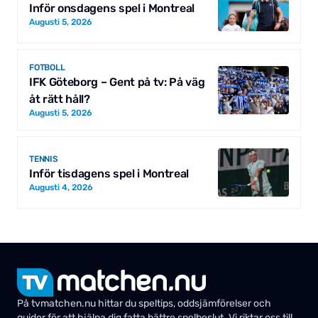
Inför onsdagens spel i Montreal
Augusti 5, 2026
FOTBOLL
IFK Göteborg – Gent på tv: På väg
åt rätt håll?
Augusti 5, 2026
TENNIS
Inför tisdagens spel i Montreal
Augusti 4, 2026
På tvmatchen.nu hittar du speltips, oddsjämförelser och
guider för att hjälpa dig fatta bättre spelbeslut. Vi riktar oss till