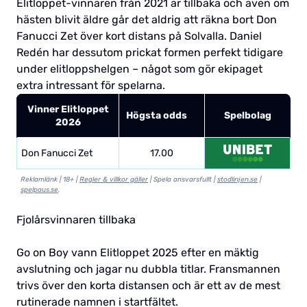
Elitloppet-vinnaren från 2021 är tillbaka och även om
hästen blivit äldre går det aldrig att räkna bort Don
Fanucci Zet över kort distans på Solvalla. Daniel
Redén har dessutom prickat formen perfekt tidigare
under elitloppshelgen – något som gör ekipaget
extra intressant för spelarna.
Vinner Elitloppet
Högsta odds
Spelbolag
2026
Don Fanucci Zet
17.00
Reklamlänk | 18+ |
Regler & villkor gäller
| Spela ansvarsfullt |
stodlinjen.se
|
spelpaus.se
.
Fjolårsvinnaren tillbaka
Go on Boy vann Elitloppet 2025 efter en mäktig
avslutning och jagar nu dubbla titlar. Fransmannen
trivs över den korta distansen och är ett av de mest
rutinerade namnen i startfältet.