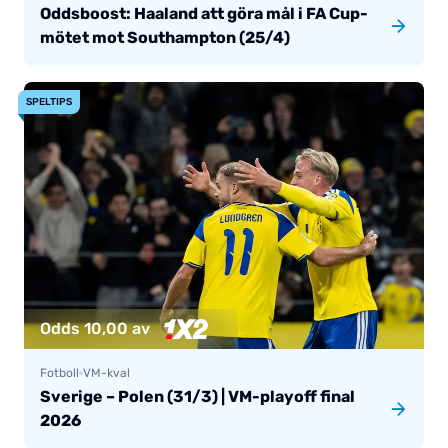
Oddsboost: Haaland att göra mål i FA Cup-
mötet mot Southampton (25/4)
SPELTIPS
Odds 10,00 av
Fotboll
VM-kval
Sverige – Polen (31/3) | VM-playoff final
2026