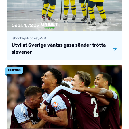
Odds 1,72 av
Ishockey
Hockey-VM
Utvilat Sverige väntas gasa sönder trötta
slovener
SPELTIPS