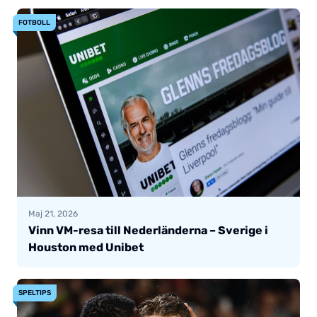
FOTBOLL
Maj 21, 2026
Vinn VM-resa till Nederländerna – Sverige i
Houston med Unibet
SPELTIPS