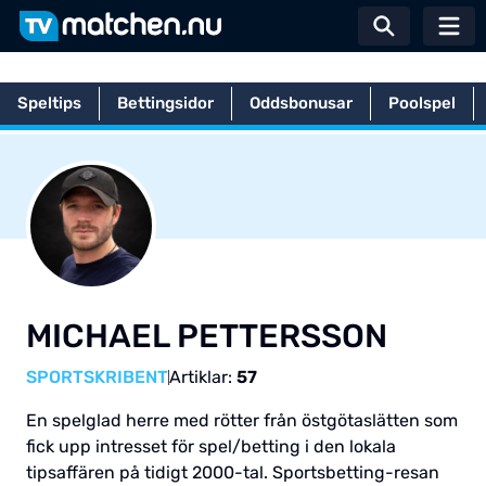
Växla sö
Speltips
Bettingsidor
Oddsbonusar
Poolspel
Hem
Michael Pettersson
MICHAEL PETTERSSON
SPORTSKRIBENT
Artiklar:
57
En spelglad herre med rötter från östgötaslätten som
fick upp intresset för spel/betting i den lokala
tipsaffären på tidigt 2000-tal. Sportsbetting-resan