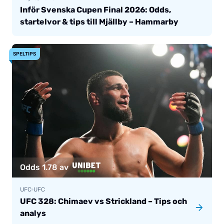
Inför Svenska Cupen Final 2026: Odds,
startelvor & tips till Mjällby – Hammarby
SPELTIPS
Odds 1.78 av
UFC
UFC
UFC 328: Chimaev vs Strickland – Tips och
analys