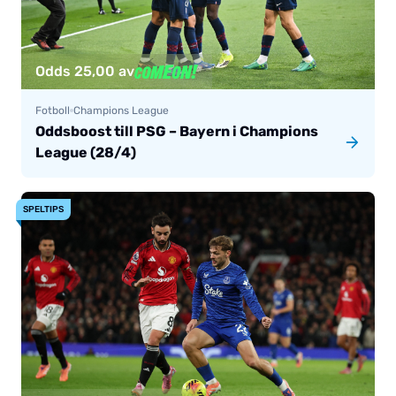
Odds 25,00 av
Fotboll
Champions League
Oddsboost till PSG – Bayern i Champions
League (28/4)
SPELTIPS