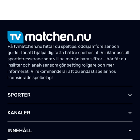
På tvmatchen.nu hittar du speltips, oddsjämförelser och
guider för att hjälpa dig fatta bättre spelbeslut. Vi riktar oss till
sportintresserade som vill ha mer än bara siffror – här får du
insikter och analyser som gör betting roligare och mer
informerat. Vi rekommenderar att du endast spelar hos
licensierade spelbolag!
SPORTER
Fotboll
KANALER
Ishockey
Amerikansk fotboll
Viaplay SE
Basket
INNEHÅLL
TV4 Play Sport Total
Handboll