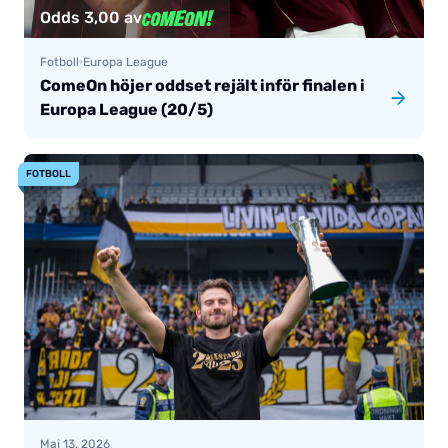
Odds 3,00 av
Fotboll
Europa League
ComeOn höjer oddset rejält inför finalen i
Europa League (20/5)
FOTBOLL
Maj 13, 2026