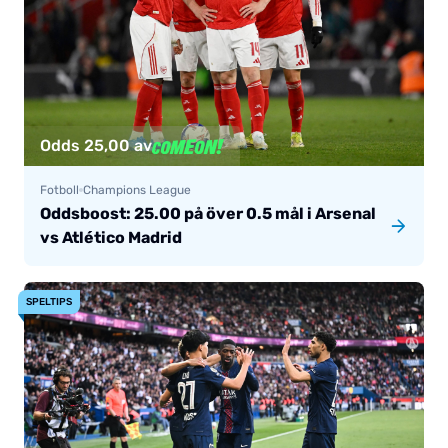
Odds 25,00 av
Fotboll
Champions League
Oddsboost: 25.00 på över 0.5 mål i Arsenal
vs Atlético Madrid
SPELTIPS