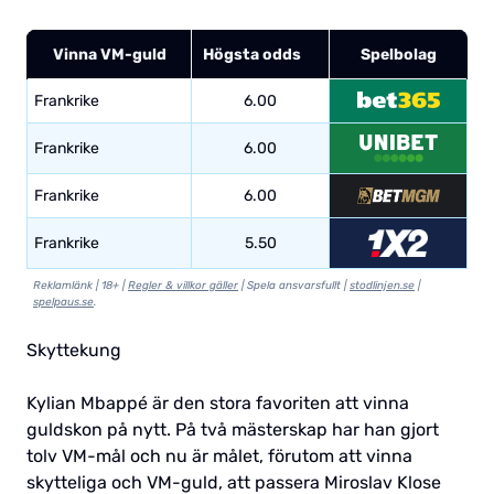
Vinna VM-guld
Högsta odds
Spelbolag
Frankrike
6.00
Frankrike
6.00
Frankrike
6.00
Frankrike
5.50
Reklamlänk | 18+ |
Regler & villkor gäller
| Spela ansvarsfullt |
stodlinjen.se
|
spelpaus.se
.
Skyttekung
Kylian Mbappé är den stora favoriten att vinna
guldskon på nytt. På två mästerskap har han gjort
tolv VM-mål och nu är målet, förutom att vinna
skytteliga och VM-guld, att passera Miroslav Klose