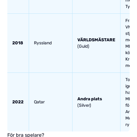
men s
Tyskla
Frank
VM-gu
stjär
VÄRLDSMÄSTARE
med e
2018
Ryssland
(Guld)
Mbapp
körde
Kroati
med 4
Tog sig
igen. 
hattri
Andra plats
Mbapp
2022
Qatar
(Silver)
föll 
Argen
Messi
rysare
För bra spelare?