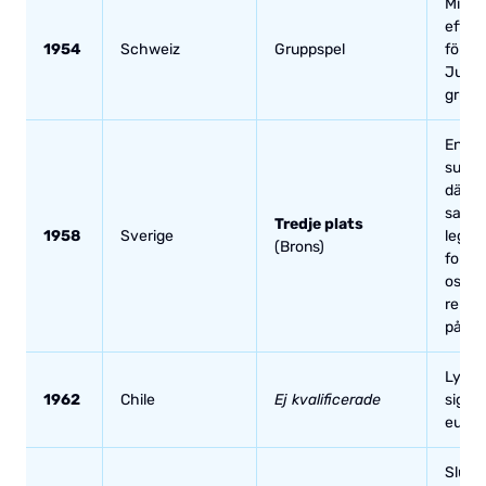
Missa
efter 
1954
Schweiz
Gruppspel
förlus
Jugos
grupp
En sto
succé
där J
satte 
Tredje plats
1958
Sverige
legen
(Brons)
fortf
oslag
rekor
på 6 
Lycka
1962
Chile
Ej kvalificerade
sig i
europ
Slutad