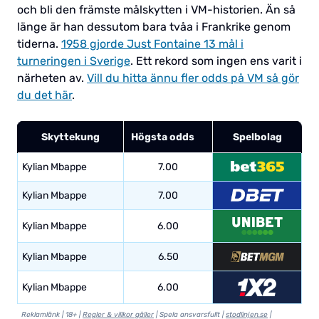
och bli den främste målskytten i VM-historien. Än så
länge är han dessutom bara tvåa i Frankrike genom
tiderna.
1958 gjorde Just Fontaine 13 mål i
turneringen i Sverige
. Ett rekord som ingen ens varit i
närheten av.
Vill du hitta ännu fler odds på VM så gör
du det här
.
Skyttekung
Högsta odds
Spelbolag
Kylian Mbappe
7.00
Kylian Mbappe
7.00
Kylian Mbappe
6.00
Kylian Mbappe
6.50
Kylian Mbappe
6.00
Reklamlänk | 18+ |
Regler & villkor gäller
| Spela ansvarsfullt |
stodlinjen.se
|