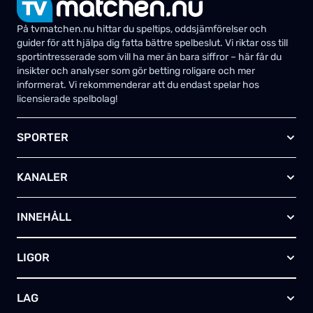
På tvmatchen.nu hittar du speltips, oddsjämförelser och
guider för att hjälpa dig fatta bättre spelbeslut. Vi riktar oss till
sportintresserade som vill ha mer än bara siffror – här får du
insikter och analyser som gör betting roligare och mer
informerat. Vi rekommenderar att du endast spelar hos
licensierade spelbolag!
SPORTER
Fotboll
KANALER
Ishockey
Amerikansk fotboll
Viaplay SE
Basket
INNEHÅLL
TV4 Play Sport Total
Handboll
Kanal 5
Om oss
Rugby
HBO Max (SE)
LIGOR
Kontakta oss
Innebandy
Alla kanaler
Annonsera
Futsal
EFL-cupen
Skapa egen TV-tablå
LAG
Bandy
Championship