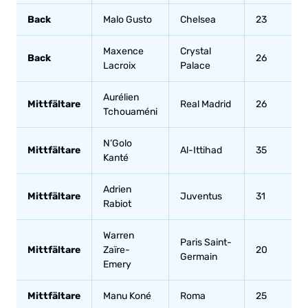
Back
Malo Gusto
Chelsea
23
1
Maxence
Crystal
Back
26
Lacroix
Palace
Aurélien
Mittfältare
Real Madrid
26
Tchouaméni
N’Golo
Mittfältare
Al-Ittihad
35
Kanté
Adrien
Mittfältare
Juventus
31
Rabiot
Warren
Paris Saint-
Mittfältare
Zaïre-
20
Germain
Emery
Mittfältare
Manu Koné
Roma
25