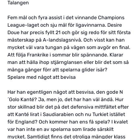
Talangen
Fem mål och fyra assist i det vinnande Champions
League-laget och sju mål för ligavinnarna. Desire
Doue har precis fyllt 21 och gör sig redo för sitt första
mästerskap på A-landslagsnivå. Och visst kan han
mycket väl vara tungan på vågen som avgör en final.
Att följa Frankrike i sommar blir spännande. Klarar
man att hålla ihop stjärnglansen eller blir det som så
många gånger förr att spelarna glider isär?
Spelare med något att bevisa
Har han egentligen något att besvisa, den gode N
´Golo Kanté? Ja, men jo, det har han väl ändå. Hur
stor skillnad blir det på det defensiva mittfältet efter
att Kanté lirat i Saudiarabien och nu Turkiet istället
för England? Och kommer han ens få spela? I kvalet
var han inte en av spelarna som lirade särskilt
mycket. Samtidigt finns det otroliga mängder klass