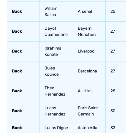
William
Back
Arsenal
25
Saliba
Dayot
Bayern
Back
27
Upamecano
München
Ibrahima
Back
Liverpool
27
Konaté
Jules
Back
Barcelona
27
Koundé
Théo
Back
Al-Hilal
28
Hernandez
Lucas
Paris Saint-
Back
30
Hernandez
Germain
Back
Lucas Digne
Aston Villa
32