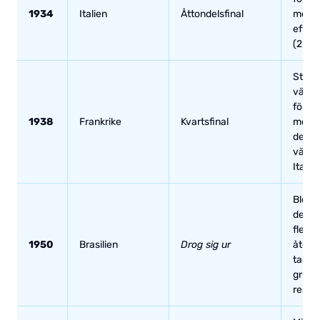
1934
Italien
Åttondelsfinal
mot Ö
efter 
(2–3).
Stod 
värdl
först
1938
Frankrike
Kvartsfinal
men å
de bl
värld
Italien
Blev i
delta 
flera 
1950
Brasilien
Drog sig ur
återb
tacka
grund
resea