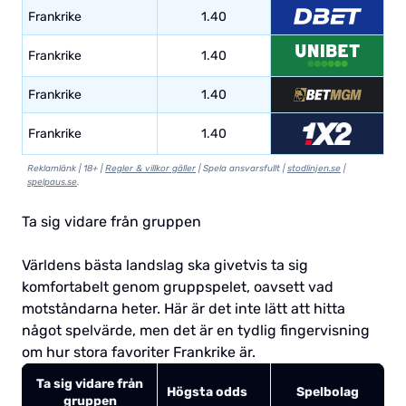
Frankrike
1.40
Frankrike
1.40
Frankrike
1.40
Frankrike
1.40
Reklamlänk | 18+ |
Regler & villkor gäller
| Spela ansvarsfullt |
stodlinjen.se
|
spelpaus.se
.
Ta sig vidare från gruppen
Världens bästa landslag ska givetvis ta sig
komfortabelt genom gruppspelet, oavsett vad
motståndarna heter. Här är det inte lätt att hitta
något spelvärde, men det är en tydlig fingervisning
om hur stora favoriter Frankrike är.
Ta sig vidare från
Högsta odds
Spelbolag
gruppen