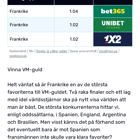
Frankrike
1.04
Frankrike
1.02
Frankrike
1.02
Reklamlänk | 18+ |
Regler & villkor gäller
| Spela ansvarsfullt |
stodlinjen.se
|
spelpaus.se
.
Vinna VM-guld
Helt väntat så är Frankrike en av de största
favoriterna till VM-guldet. Två raka finaler och ett lag
med idel världsstjärnor ska på nytt visa världen att
man är bäst. De största konkurrenterna hittar vi,
enligt oddssättarna, i Spanien, England, Argentina
och Brasilien. Men visst känns det på förhand som
det eventuellt bara är mot Spanien som
fransmännen inte skulle vara klara favoriter?