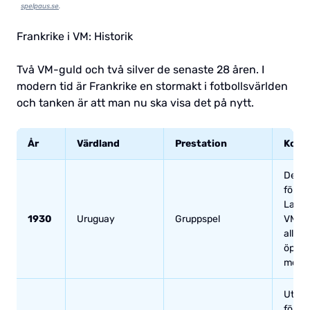
spelpaus.se
.
Frankrike i VM: Historik
Två VM-guld och två silver de senaste 28 åren. I
modern tid är Frankrike en stormakt i fotbollsvärlden
och tanken är att man nu ska visa det på nytt.
År
Värdland
Prestation
Komm
Deltog
först
Laure
1930
Uruguay
Gruppspel
VM-hi
allra 
öppn
mot M
Utslag
först