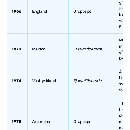
grupp
förlus
1966
England
Gruppspel
bland
värdn
Engla
Missa
mäste
1970
Mexiko
Ej kvalificerade
efter 
kvalsp
Återi
i kval
1974
Västtyskland
Ej kvalificerade
svag 
fotbol
Tillb
hamna
stenh
1978
Argentina
Gruppspel
med b
mäst