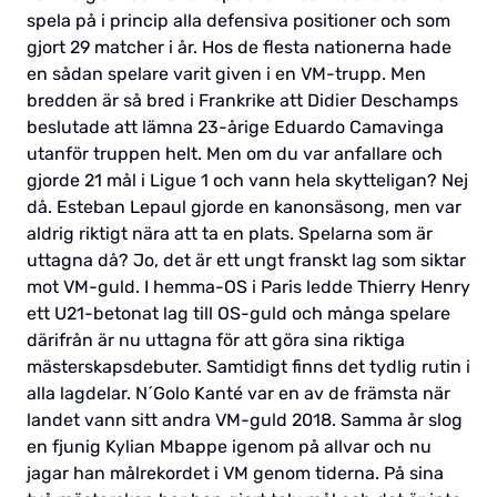
spela på i princip alla defensiva positioner och som
gjort 29 matcher i år. Hos de flesta nationerna hade
en sådan spelare varit given i en VM-trupp. Men
bredden är så bred i Frankrike att Didier Deschamps
beslutade att lämna 23-årige Eduardo Camavinga
utanför truppen helt. Men om du var anfallare och
gjorde 21 mål i Ligue 1 och vann hela skytteligan? Nej
då. Esteban Lepaul gjorde en kanonsäsong, men var
aldrig riktigt nära att ta en plats. Spelarna som är
uttagna då? Jo, det är ett ungt franskt lag som siktar
mot VM-guld. I hemma-OS i Paris ledde Thierry Henry
ett U21-betonat lag till OS-guld och många spelare
därifrån är nu uttagna för att göra sina riktiga
mästerskapsdebuter. Samtidigt finns det tydlig rutin i
alla lagdelar. N´Golo Kanté var en av de främsta när
landet vann sitt andra VM-guld 2018. Samma år slog
en fjunig Kylian Mbappe igenom på allvar och nu
jagar han målrekordet i VM genom tiderna. På sina