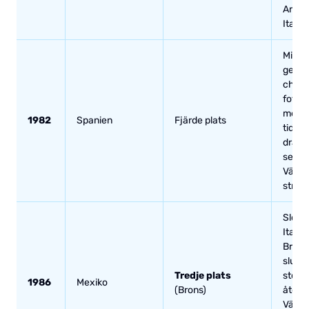
Argen
Italien
Michel
gener
char
fotbol
men fö
1982
Spanien
Fjärde plats
tider
drama
semif
Västt
straff
Slog 
Italie
Brasil
sluts
Tredje plats
stopp
1986
Mexiko
(Brons)
återi
Västty