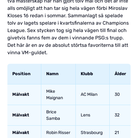
två mästerskap har han gjort tolv mål och det är inte
alls omöjligt att han tar sig hela vägen förbi Miroslav
Kloses 16 redan i sommar. Sammanlagt så spelade
tolv av lagets spelare i kvartsfinalerna av Champions
League. Sex stycken tog sig hela vägen till final och
givetvis fanns fem av dem i vinnande PSG:s trupp.
Det här är en av de absolut störtsa favoriterna till att
vinna VM-guldet.
Position
Namn
Klubb
Ålder
Mike
Målvakt
AC Milan
30
Maignan
Brice
Målvakt
Lens
32
Samba
Målvakt
Robin Risser
Strasbourg
21