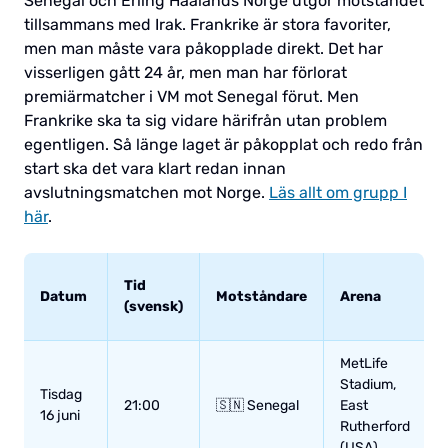
Senegal och Erling Haalands Norge utgör motståndet
tillsammans med Irak. Frankrike är stora favoriter,
men man måste vara påkopplade direkt. Det har
visserligen gått 24 år, men man har förlorat
premiärmatcher i VM mot Senegal förut. Men
Frankrike ska ta sig vidare härifrån utan problem
egentligen. Så länge laget är påkopplat och redo från
start ska det vara klart redan innan
avslutningsmatchen mot Norge.
Läs allt om grupp I
här
.
Tid
Datum
Motståndare
Arena
(svensk)
MetLife
Stadium,
Tisdag
21:00
🇸🇳 Senegal
East
16 juni
Rutherford
(USA)