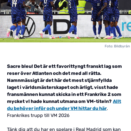
Foto: Bildbyrån
Sacre bleu! Det är ett favorittyngt franskt lag som
reser över Atlanten och det med all rätta.
Namnmässigt är det här det mest stjärnfyllda
laget i världsmästerskapet och ärligt, visst hade
fransmännen kunnat skicka in ett Frankrike 2 som
mycket vl hade kunnat utmana om VM-titeln?
Allt
du behöver inför och under VM hittar du här
.
Frankrikes trupp till VM 2026
Tänk dig att du har en spelare i Real Madrid som kan