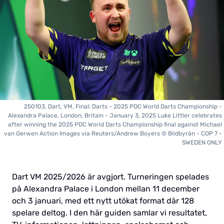
250103, Dart, VM, Final: Darts - 2025 PDC World Darts Championship -
Alexandra Palace, London, Britain - January 3, 2025 Luke Littler celebrates
after winning the 2025 PDC World Darts Championship final against Michael
van Gerwen Action Images via Reuters/Andrew Boyers © Bildbyrån - COP 7 -
SWEDEN ONLY
Dart VM 2025/2026 är avgjort. Turneringen spelades
på Alexandra Palace i London mellan 11 december
och 3 januari, med ett nytt utökat format där 128
spelare deltog. I den här guiden samlar vi resultatet,