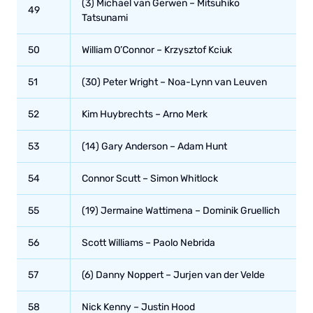
(3) Michael van Gerwen – Mitsuhiko
49
Tatsunami
50
William O’Connor – Krzysztof Kciuk
51
(30) Peter Wright – Noa-Lynn van Leuven
52
Kim Huybrechts – Arno Merk
53
(14) Gary Anderson – Adam Hunt
54
Connor Scutt – Simon Whitlock
55
(19) Jermaine Wattimena – Dominik Gruellich
56
Scott Williams – Paolo Nebrida
57
(6) Danny Noppert – Jurjen van der Velde
58
Nick Kenny – Justin Hood