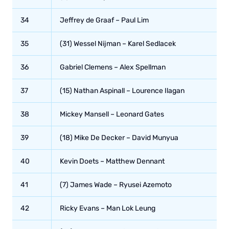
34
Jeffrey de Graaf – Paul Lim
35
(31) Wessel Nijman – Karel Sedlacek
36
Gabriel Clemens – Alex Spellman
37
(15) Nathan Aspinall – Lourence Ilagan
38
Mickey Mansell – Leonard Gates
39
(18) Mike De Decker – David Munyua
40
Kevin Doets – Matthew Dennant
41
(7) James Wade – Ryusei Azemoto
42
Ricky Evans – Man Lok Leung