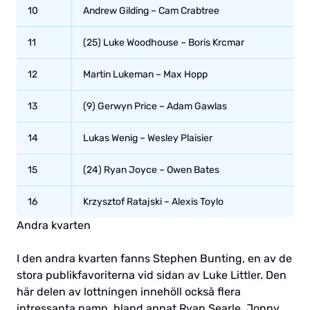
10
Andrew Gilding – Cam Crabtree
11
(25) Luke Woodhouse – Boris Krcmar
12
Martin Lukeman – Max Hopp
13
(9) Gerwyn Price – Adam Gawlas
14
Lukas Wenig – Wesley Plaisier
15
(24) Ryan Joyce – Owen Bates
16
Krzysztof Ratajski – Alexis Toylo
Andra kvarten
I den andra kvarten fanns Stephen Bunting, en av de
stora publikfavoriterna vid sidan av Luke Littler. Den
här delen av lottningen innehöll också flera
intressanta namn, bland annat Ryan Searle, Jonny