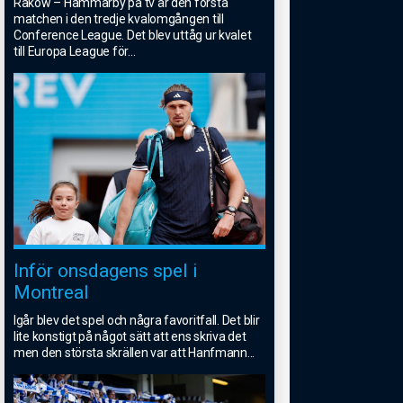
Rakow – Hammarby på tv är den första
matchen i den tredje kvalomgången till
Conference League. Det blev uttåg ur kvalet
till Europa League för
...
Inför onsdagens spel i
Montreal
Igår blev det spel och några favoritfall. Det blir
lite konstigt på något sätt att ens skriva det
men den största skrällen var att Hanfmann
...