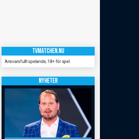
TVMATCHEN.NU
Ansvarsfullt spelande, 18+ för spel.
NYHETER