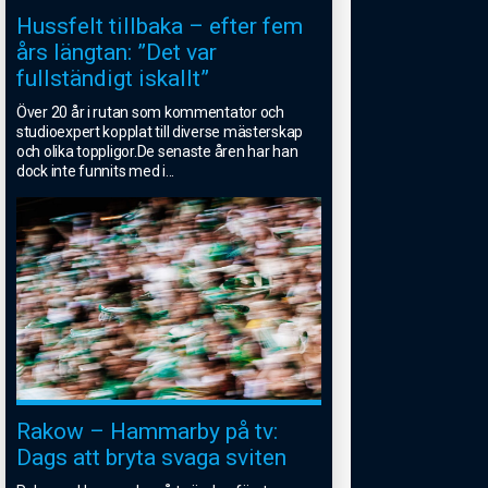
Hussfelt tillbaka – efter fem
års längtan: ”Det var
fullständigt iskallt”
Över 20 år i rutan som kommentator och
studioexpert kopplat till diverse mästerskap
och olika toppligor.De senaste åren har han
dock inte funnits med i
...
Rakow – Hammarby på tv:
Dags att bryta svaga sviten