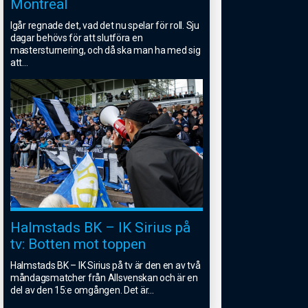
Montreal
Igår regnade det, vad det nu spelar för roll. Sju
dagar behövs för att slutföra en
mastersturnering, och då ska man ha med sig
att
...
Halmstads BK – IK Sirius på
tv: Botten mot toppen
Halmstads BK – IK Sirius på tv är den en av två
måndagsmatcher från Allsvenskan och är en
del av den 15:e omgången. Det är
...