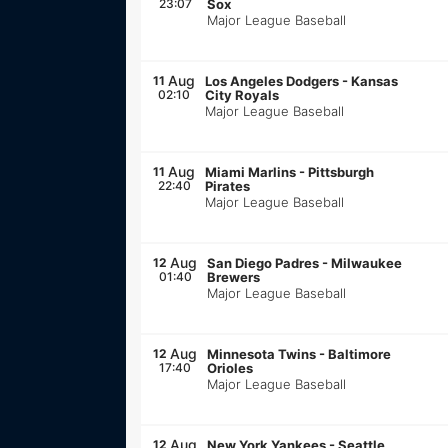
23:07
Sox
Major League Baseball
Aug
11
Los Angeles Dodgers
-
Kansas
02:10
City Royals
Major League Baseball
Aug
11
Miami Marlins
-
Pittsburgh
22:40
Pirates
Major League Baseball
Aug
12
San Diego Padres
-
Milwaukee
01:40
Brewers
Major League Baseball
Aug
12
Minnesota Twins
-
Baltimore
17:40
Orioles
Major League Baseball
Aug
12
New York Yankees
-
Seattle