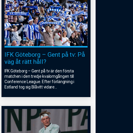
IFK Göteborg – Gent på tv: På
väg åt rätt håll?
IFK Göteborg – Gent på tv är den första
matchen i den tredje kvalomgången till
Conference League. Efter förlängning i
Estland tog sig Blåvitt vidare
...