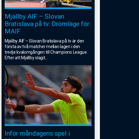
Mjällby AIF – Slovan
Bratislava på tv: Drömläge för
MAIF
Mjällby AIF – Slovan Bratislava på tv är den
första av två matcher mellan lagen i den
tredje kvalomgången till Champions League.
Efter att Mjällby slagit
...
Inför måndagens spel i