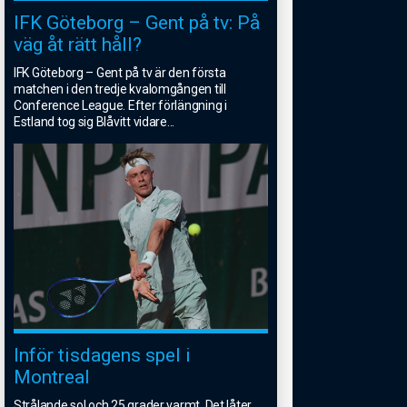
IFK Göteborg – Gent på tv: På
väg åt rätt håll?
IFK Göteborg – Gent på tv är den första
matchen i den tredje kvalomgången till
Conference League. Efter förlängning i
Estland tog sig Blåvitt vidare
...
Inför tisdagens spel i
Montreal
Strålande sol och 25 grader varmt. Det låter