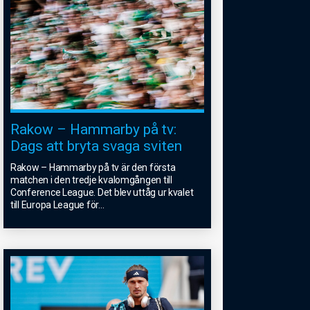
Rakow – Hammarby på tv:
Dags att bryta svaga sviten
Rakow – Hammarby på tv är den första
matchen i den tredje kvalomgången till
Conference League. Det blev uttåg ur kvalet
till Europa League för
...