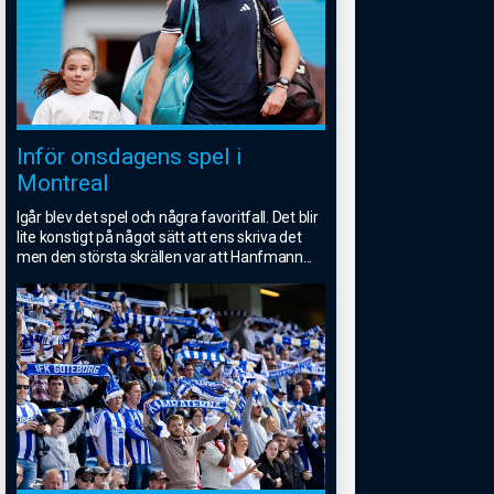
Inför onsdagens spel i
Montreal
Igår blev det spel och några favoritfall. Det blir
lite konstigt på något sätt att ens skriva det
men den största skrällen var att Hanfmann
...