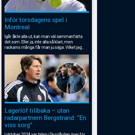
Inför torsdagens spel i
Montreal
Igår åkte alla ut, kan man väl sammanfatta
det som. Eller ja, inte alla så klart, men
rackarns många får man ju säga. Vilket jag
...
Lagerlöf tillbaka – utan
radarpartnern Bergstrand: ”En
viss sorg”
I oktober 2024 var tiden i Djurgården över för