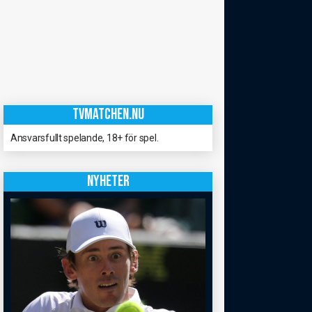
TVMATCHEN.NU
Ansvarsfullt spelande, 18+ för spel.
NYHETER