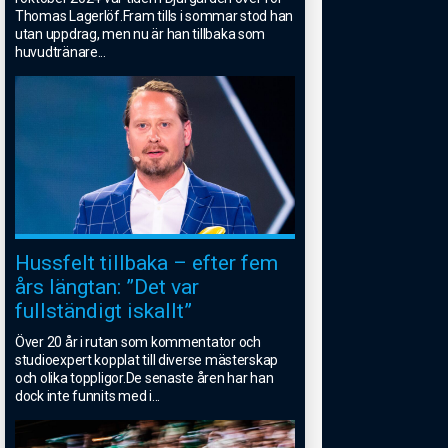
Thomas Lagerlöf.Fram tills i sommar stod han
utan uppdrag, men nu är han tillbaka som
huvudtränare
...
Hussfelt tillbaka – efter fem
års längtan: ”Det var
fullständigt iskallt”
Över 20 år i rutan som kommentator och
studioexpert kopplat till diverse mästerskap
och olika toppligor.De senaste åren har han
dock inte funnits med i
...