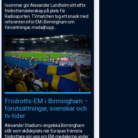
I sommar gör Alexander Lundholm sitt elfte
friidrottsmästerskap på plats för
Radiosporten. TVmatchen tog ett snack med
referenten inför EM i Birmingham om
förväntningar, medaljhopp
...
Friidrotts-EM i Birmingham –
förutsättningar, svenskar och
tv-tider
Alexander Stadium i engelska Birmingham
står som skådeplats när Europas främsta
friidrottare gör upp om EM-medaljerna under