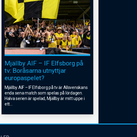
Mjällby AIF – IF Elfsborg på
tv: Boråsarna utnyttjar
europaspelet?
Mjällby AIF – IF Elfsborg på tv är Allsvenskans
enda sena match som spelas på lördagen.
Halva serien är spelad, Mjällby är mitt uppe i
ett
...