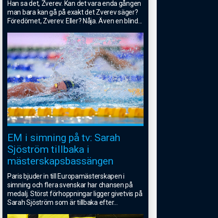
Han sa det, Zverev. Kan det vara enda gången
man bara kan gå på exakt det Zverev säger?
Föredömet, Zverev. Eller? Nåja. Även en blind
...
EM i simning på tv: Sarah
Sjöström tillbaka i
mästerskapsbassängen
Paris bjuder in till Europamästerskapen i
simning och flera svenskar har chansen på
medalj. Störst förhoppningar ligger givetvis på
Sarah Sjöström som är tillbaka efter
...