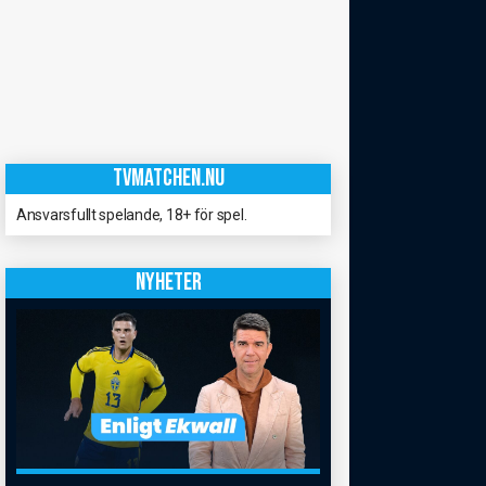
TVMATCHEN.NU
Ansvarsfullt spelande, 18+ för spel.
NYHETER