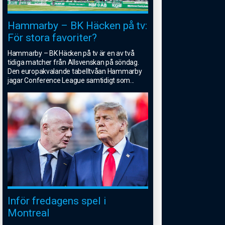
Hammarby – BK Häcken på tv:
För stora favoriter?
Hammarby – BK Häcken på tv är en av två
tidiga matcher från Allsvenskan på söndag.
Den europakvalande tabelltvåan Hammarby
jagar Conference League samtidigt som
...
Inför fredagens spel i
Montreal