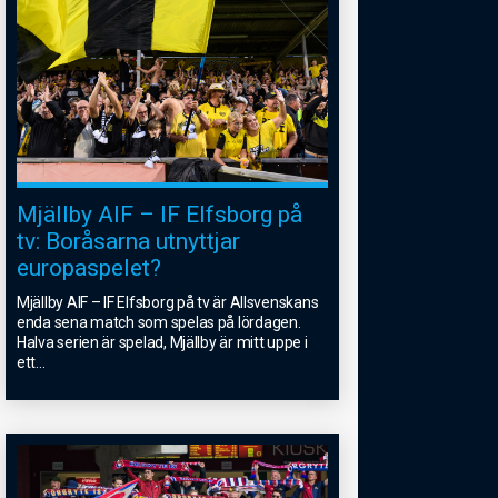
Mjällby AIF – IF Elfsborg på
tv: Boråsarna utnyttjar
europaspelet?
Mjällby AIF – IF Elfsborg på tv är Allsvenskans
enda sena match som spelas på lördagen.
Halva serien är spelad, Mjällby är mitt uppe i
ett
...