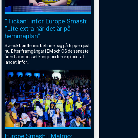
”Tickan” inför Europe Smash:
”Lite extra när det är på
hemmaplan”
Svensk bordtennis befinner sig på toppen just
nu. Efter framgångar i EM och OS de senaste
åren har intresset kring sporten exploderat i
landet. Inför
...
Europe Smash i Malmö: