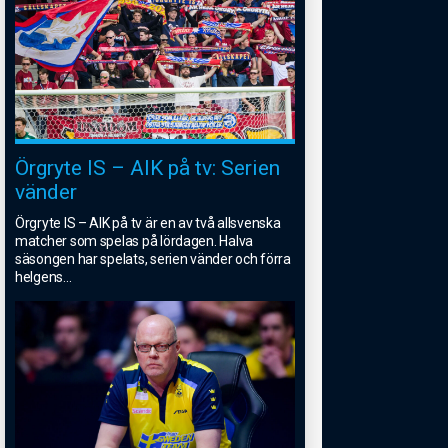
Örgryte IS – AIK på tv: Serien
vänder
Örgryte IS – AIK på tv är en av två allsvenska
matcher som spelas på lördagen. Halva
säsongen har spelats, serien vänder och förra
helgens
...