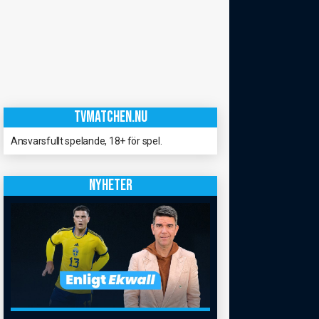
TVMATCHEN.NU
Ansvarsfullt spelande, 18+ för spel.
NYHETER