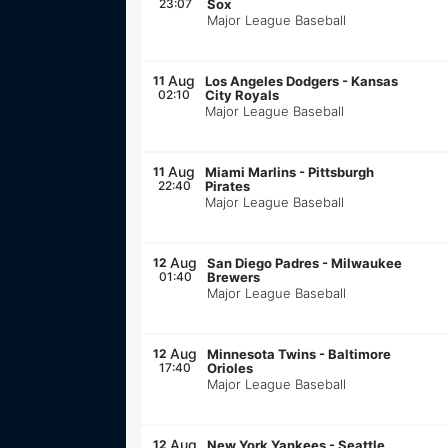
23:07
Sox
Major League Baseball
Aug
11
Los Angeles Dodgers
-
Kansas
02:10
City Royals
Major League Baseball
Aug
11
Miami Marlins
-
Pittsburgh
22:40
Pirates
Major League Baseball
Aug
12
San Diego Padres
-
Milwaukee
01:40
Brewers
Major League Baseball
Aug
12
Minnesota Twins
-
Baltimore
17:40
Orioles
Major League Baseball
Aug
12
New York Yankees
-
Seattle