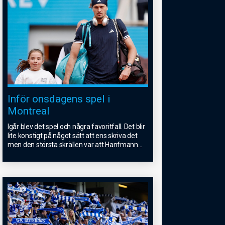
Inför onsdagens spel i
Montreal
Igår blev det spel och några favoritfall. Det blir
lite konstigt på något sätt att ens skriva det
men den största skrällen var att Hanfmann
...