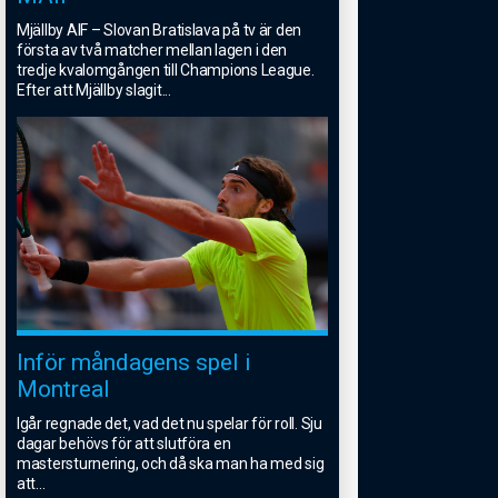
Mjällby AIF – Slovan Bratislava på tv är den
första av två matcher mellan lagen i den
tredje kvalomgången till Champions League.
Efter att Mjällby slagit
...
Inför måndagens spel i
Montreal
Igår regnade det, vad det nu spelar för roll. Sju
dagar behövs för att slutföra en
mastersturnering, och då ska man ha med sig
att
...