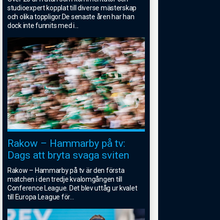
studioexpert kopplat till diverse mästerskap
och olika toppligor.De senaste åren har han
dock inte funnits med i
...
Rakow – Hammarby på tv:
Dags att bryta svaga sviten
Rakow – Hammarby på tv är den första
matchen i den tredje kvalomgången till
Conference League. Det blev uttåg ur kvalet
till Europa League för
...