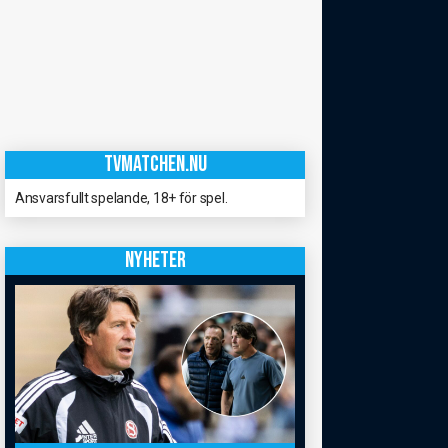
TVMATCHEN.NU
Ansvarsfullt spelande, 18+ för spel.
NYHETER