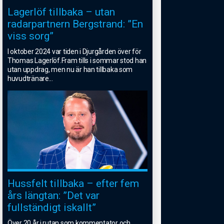
Lagerlöf tillbaka – utan
radarpartnern Bergstrand: ”En
viss sorg”
I oktober 2024 var tiden i Djurgården över för
Thomas Lagerlöf.Fram tills i sommar stod han
utan uppdrag, men nu är han tillbaka som
huvudtränare
...
Hussfelt tillbaka – efter fem
års längtan: ”Det var
fullständigt iskallt”
Över 20 år i rutan som kommentator och