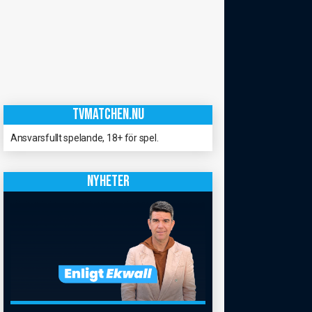
TVMATCHEN.NU
Ansvarsfullt spelande, 18+ för spel.
NYHETER