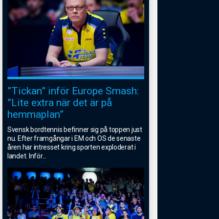
”Tickan” inför Europe Smash:
”Lite extra när det är på
hemmaplan”
Svensk bordtennis befinner sig på toppen just
nu. Efter framgångar i EM och OS de senaste
åren har intresset kring sporten exploderat i
landet. Inför
...