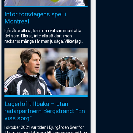
Inför torsdagens spel i
Montreal
Igår åkte alla ut, kan man väl sammanfatta
det som. Eller ja, inte alla så klart, men
rackarns många får man ju säga. Vilket jag
...
Lagerlöf tillbaka – utan
radarpartnern Bergstrand: ”En
viss sorg”
I oktober 2024 var tiden i Djurgården över för
Thomas Lagerlöf.Fram tills i sommar stod han