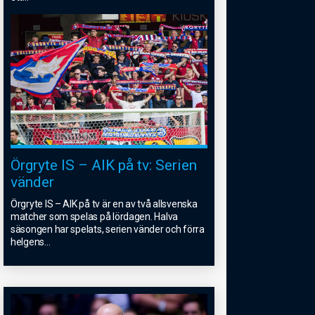
Örgryte IS – AIK på tv: Serien
vänder
Örgryte IS – AIK på tv är en av två allsvenska
matcher som spelas på lördagen. Halva
säsongen har spelats, serien vänder och förra
helgens
...