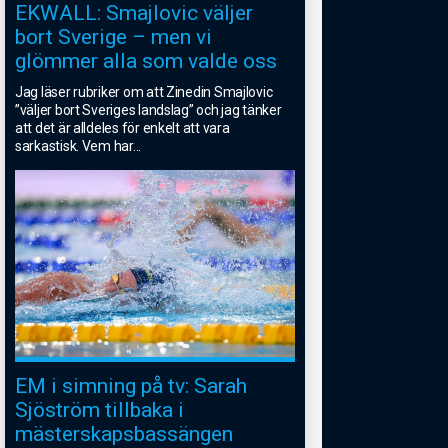
EKWALL: Smajlovic väljer
bort Sverige – men vi
glömmer alla som valde oss
Jag läser rubriker om att Zinedin Smajlovic
”väljer bort Sveriges landslag” och jag tänker
att det är alldeles för enkelt att vara
sarkastisk. Vem har
...
EM i simning på tv: Sarah
Sjöström tillbaka i
mästerskapsbassängen