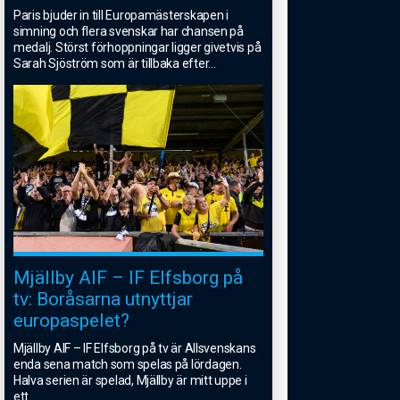
Paris bjuder in till Europamästerskapen i
simning och flera svenskar har chansen på
medalj. Störst förhoppningar ligger givetvis på
Sarah Sjöström som är tillbaka efter
...
Mjällby AIF – IF Elfsborg på
tv: Boråsarna utnyttjar
europaspelet?
Mjällby AIF – IF Elfsborg på tv är Allsvenskans
enda sena match som spelas på lördagen.
Halva serien är spelad, Mjällby är mitt uppe i
ett
...