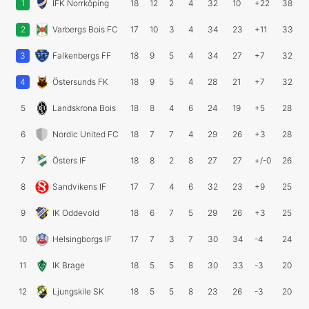
1
IFK Norrköping
18
12
2
4
32
10
+22
38
2
Varbergs Bois FC
17
10
3
4
34
23
+11
33
3
Falkenbergs FF
18
9
5
4
34
27
+7
32
4
Östersunds FK
18
9
5
4
28
21
+7
32
5
Landskrona Bois
18
8
4
6
24
19
+5
28
6
Nordic United FC
18
7
7
4
29
26
+3
28
7
Östers IF
18
8
2
8
27
27
+/-0
26
8
Sandvikens IF
17
7
4
6
32
23
+9
25
9
IK Oddevold
18
6
7
5
29
26
+3
25
10
Helsingborgs IF
17
7
3
7
30
34
-4
24
11
IK Brage
18
5
5
8
30
33
-3
20
12
Ljungskile SK
18
5
5
8
23
26
-3
20