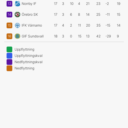
13
Norrby IF
17
3
10
4
21
23
-2
19
14
Örebro SK
17
3
6
8
14
25
-11
15
15
IFK Värnamo
17
4
2
11
20
35
-15
14
16
GIF Sundsvall
18
3
0
15
13
42
-29
9
Uppflyttning
Uppflyttningskval
Nedflyttningskval
Nedflyttning