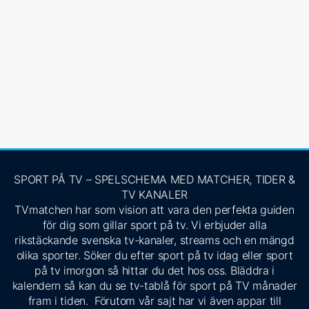
SPORT PÅ TV – SPELSCHEMA MED MATCHER, TIDER &
TV KANALER
TVmatchen har som vision att vara den perfekta guiden
för dig som gillar sport på tv. Vi erbjuder alla
rikstäckande svenska tv-kanaler, streams och en mängd
olika sporter. Söker du efter sport på tv idag eller sport
på tv imorgon så hittar du det hos oss. Bläddra i
kalendern så kan du se tv-tablå för sport på TV månader
fram i tiden. Förutom vår sajt har vi även appar till