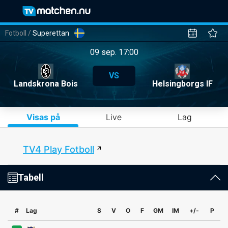
Fotboll
/
Superettan
09 sep. 17:00
VS
Landskrona Bois
Helsingborgs IF
Visas på
Live
Lag
TV4 Play Fotboll
Tabell
#
Lag
S
V
O
F
GM
IM
+/-
P