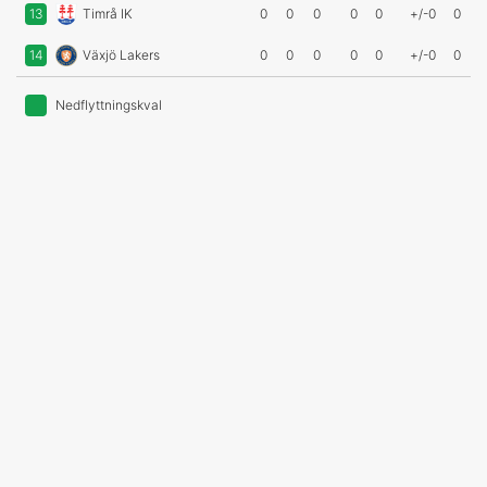
13
Timrå IK
0
0
0
0
0
+/-0
0
14
Växjö Lakers
0
0
0
0
0
+/-0
0
Nedflyttningskval