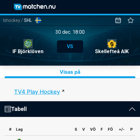
Ishockey
/
SHL
30 dec. 18:00
VS
IF Björklöven
Skellefteå AIK
Visas på
TV4 Play Hockey
Tabell
#
Lag
S
V
VÖ
F
FÖ
+/-
P