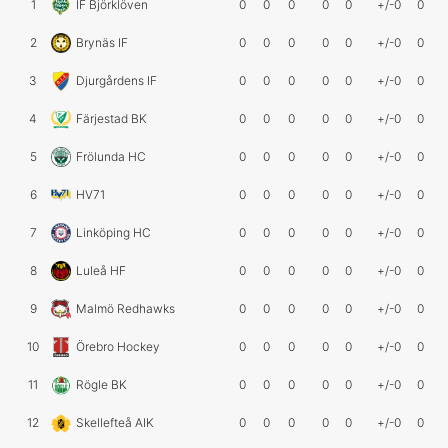
1
IF Björklöven
0
0
0
0
0
+/-0
0
2
Brynäs IF
0
0
0
0
0
+/-0
0
3
Djurgårdens IF
0
0
0
0
0
+/-0
0
4
Färjestad BK
0
0
0
0
0
+/-0
0
5
Frölunda HC
0
0
0
0
0
+/-0
0
6
HV71
0
0
0
0
0
+/-0
0
7
Linköping HC
0
0
0
0
0
+/-0
0
8
Luleå HF
0
0
0
0
0
+/-0
0
9
Malmö Redhawks
0
0
0
0
0
+/-0
0
10
Örebro Hockey
0
0
0
0
0
+/-0
0
11
Rögle BK
0
0
0
0
0
+/-0
0
12
Skellefteå AIK
0
0
0
0
0
+/-0
0