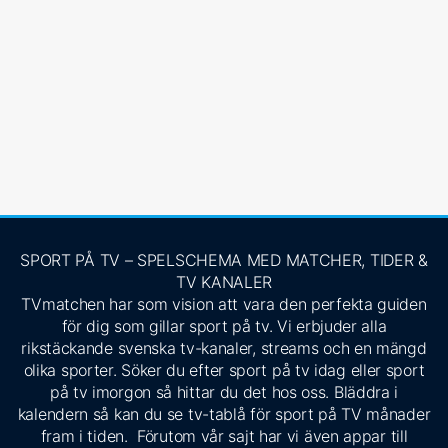
SPORT PÅ TV – SPELSCHEMA MED MATCHER, TIDER &
TV KANALER
TVmatchen har som vision att vara den perfekta guiden
för dig som gillar sport på tv. Vi erbjuder alla
rikstäckande svenska tv-kanaler, streams och en mängd
olika sporter. Söker du efter sport på tv idag eller sport
på tv imorgon så hittar du det hos oss. Bläddra i
kalendern så kan du se tv-tablå för sport på TV månader
fram i tiden. Förutom vår sajt har vi även appar till